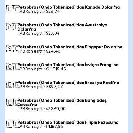
Petrobras (Ondo Tokenized)'dan Kanada Doları'na
🇨🇦
1 PBRon eşittir $26,74
Petrobras (Ondo Tokenized)'dan Avustralya
🇦🇺
Doları'na
1 PBRon eşittir $27,08
Petrobras (Ondo Tokenized)'dan Singapur Doları'na
🇸🇬
1 PBRon eşittir $24,46
Petrobras (Ondo Tokenized)'dan İsviçre Frangı'na
🇨🇭
1 PBRon eşittir CHF 15,45
Petrobras (Ondo Tokenized)'dan Brezilya Reali'na
🇧🇷
1 PBRon eşittir R$97,47
Petrobras (Ondo Tokenized)'dan Bangladeş
🇧🇩
Takası'na
1 PBRon eşittir ৳2.360,00
Petrobras (Ondo Tokenized)'dan Filipin Pezosu'na
🇵🇭
1 PBRon eşittir ₱1.157,56