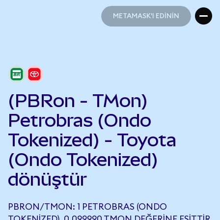
METAMASK'I EDİNİN
METAMASK'I EDİNİN
(PBRon - TMon)
Petrobras (Ondo
Tokenized) - Toyota
(Ondo Tokenized)
dönüştür
PBRON/TMON: 1 PETROBRAS (ONDO
TOKENIZED), 0,099990 TMON DEĞERINE EŞITTIR