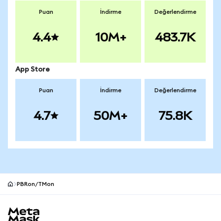
Puan
İndirme
Değerlendirme
4.4
10M+
483.7K
App Store
Puan
İndirme
Değerlendirme
4.7
50M+
75.8K
PBRon/TMon
MetaMask site alt bilgisi