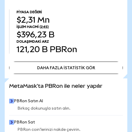
PIYASA DEĞERI
$2,31 Mn
İŞLEM HACMI
(24S)
$396,23 B
DOLAŞIMDAKI ARZ
121,20 B
PBRon
DAHA FAZLA İSTATİSTİK GÖR
DAHA FAZLA İSTATİSTİK GÖR
MetaMask'ta PBRon ile neler yapılır
PBRon Satın Al
Birkaç dokunuşla satın alın.
PBRon Sat
PBRon coin'lerinizi nakde çevirin.