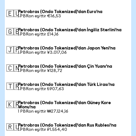
Petrobras (Ondo Tokenized)'dan Euro'na
🇪🇺
1 PBRon eşittir €16,53
Petrobras (Ondo Tokenized)'dan İngiliz Sterlini'na
🇬🇧
1 PBRon eşittir £14,16
Petrobras (Ondo Tokenized)'dan Japon Yeni'na
🇯🇵
1 PBRon eşittir ¥3.017,06
Petrobras (Ondo Tokenized)'dan Çin Yuanı'na
🇨🇳
1 PBRon eşittir ¥128,72
Petrobras (Ondo Tokenized)'dan Türk Lirası'na
🇹🇷
1 PBRon eşittir ₺907,63
Petrobras (Ondo Tokenized)'dan Güney Kore
🇰🇷
Wonu'na
1 PBRon eşittir ₩27.124,16
Petrobras (Ondo Tokenized)'dan Rus Rublesi'na
🇷🇺
1 PBRon eşittir ₽1.554,40