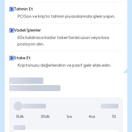
Tahmin Et
PCGon ve kripto tahmin piyasalarında işlem yapın.
Vadeli İşlemler
50x kaldıraca kadar token'larda uzun veya kısa
pozisyon alın.
Stake Et
Kriptonuzu değerlendirin ve pasif gelir elde edin.
İşlem Yap
15dk
30dk
1sa
4sa
1G