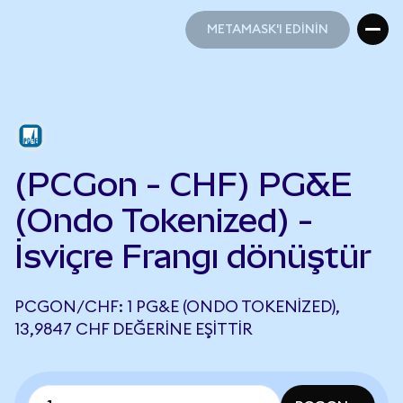
METAMASK'I EDİNİN
METAMASK'I EDİNİN
(PCGon - CHF) PG&E
(Ondo Tokenized) -
İsviçre Frangı dönüştür
PCGON/CHF: 1 PG&E (ONDO TOKENIZED),
13,9847 CHF DEĞERINE EŞITTIR