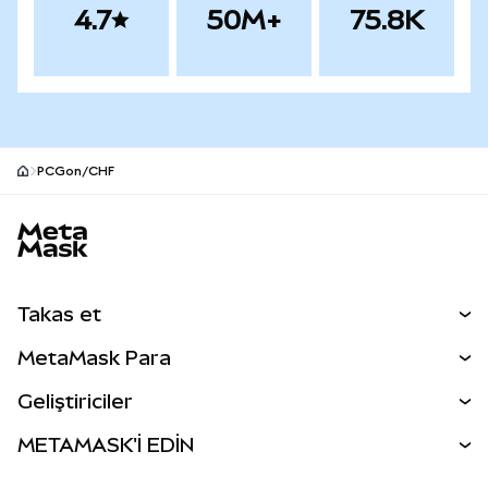
4.7
50M+
75.8K
PCGon/CHF
MetaMask site alt bilgisi
Takas et
Takas İşlemleri
MetaMask Para
Tahmin Et
YENİ
Kripto Al
Geliştiriciler
Perps
YENİ
MetaMask Kart
Dökümantasyon
METAMASK'İ EDİN
RWA'lar
mUSD
YENİ
Kontrol Paneli
İşlem Kalkanı