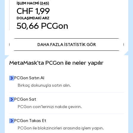
İŞLEM HACMI
(24S)
CHF 1,99
DOLAŞIMDAKI ARZ
50,66
PCGon
DAHA FAZLA İSTATİSTİK GÖR
DAHA FAZLA İSTATİSTİK GÖR
MetaMask'ta PCGon ile neler yapılır
PCGon Satın Al
Birkaç dokunuşla satın alın.
PCGon Sat
PCGon coin'lerinizi nakde çevirin.
PCGon Takas Et
PCGon ile blokzincirleri arasında işlem yapın.