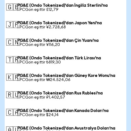
PG&E (Ondo Tokenized)'dan İngiliz Sterlini'na
🇬🇧
1 PCGon eşittir £12,79
PG&E (Ondo Tokenized)'dan Japon Yeni'na
🇯🇵
1 PCGon eşittir ¥2.728,68
PG&E (Ondo Tokenized)'dan Çin Yuanı'na
🇨🇳
1 PCGon eşittir ¥116,20
PG&E (Ondo Tokenized)'dan Türk Lirası'na
🇹🇷
1 PCGon eşittir ₺819,30
PG&E (Ondo Tokenized)'dan Güney Kore Wonu'na
🇰🇷
1 PCGon eşittir ₩24.524,06
PG&E (Ondo Tokenized)'dan Rus Rublesi'na
🇷🇺
1 PCGon eşittir ₽1.402,57
PG&E (Ondo Tokenized)'dan Kanada Doları'na
🇨🇦
1 PCGon eşittir $24,14
PG&E (Ondo Tokenized)'dan Avustralya Doları'na
🇦🇺