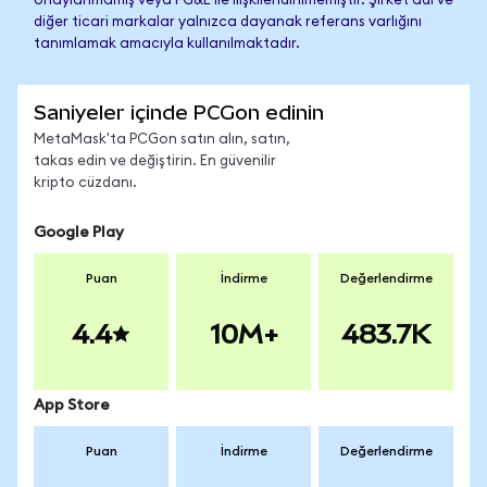
onaylanmamış veya PG&E ile ilişkilendirilmemiştir. Şirket adı ve
diğer ticari markalar yalnızca dayanak referans varlığını
tanımlamak amacıyla kullanılmaktadır.
Saniyeler içinde PCGon edinin
MetaMask'ta PCGon satın alın, satın,
takas edin ve değiştirin. En güvenilir
kripto cüzdanı.
Google Play
Puan
İndirme
Değerlendirme
4.4
10M+
483.7K
App Store
Puan
İndirme
Değerlendirme