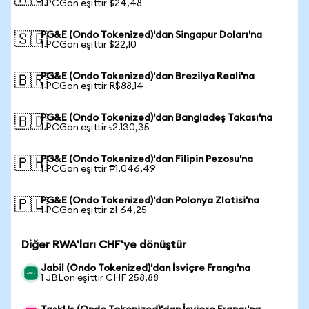
1 PCGon eşittir $24,48
PG&E (Ondo Tokenized)'dan Singapur Doları'na
🇸🇬
1 PCGon eşittir $22,10
PG&E (Ondo Tokenized)'dan Brezilya Reali'na
🇧🇷
1 PCGon eşittir R$88,14
PG&E (Ondo Tokenized)'dan Bangladeş Takası'na
🇧🇩
1 PCGon eşittir ৳2.130,35
PG&E (Ondo Tokenized)'dan Filipin Pezosu'na
🇵🇭
1 PCGon eşittir ₱1.046,49
PG&E (Ondo Tokenized)'dan Polonya Zlotisi'na
🇵🇱
1 PCGon eşittir zł 64,25
Diğer RWA'ları CHF'ye dönüştür
Jabil (Ondo Tokenized)'dan İsviçre Frangı'na
1 JBLon eşittir CHF 258,88