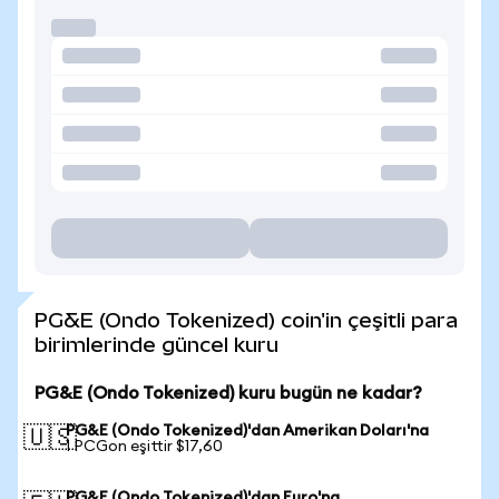
PG&E (Ondo Tokenized) coin'in çeşitli para
birimlerinde güncel kuru
PG&E (Ondo Tokenized) kuru bugün ne kadar?
PG&E (Ondo Tokenized)'dan Amerikan Doları'na
🇺🇸
1 PCGon eşittir $17,60
PG&E (Ondo Tokenized)'dan Euro'na