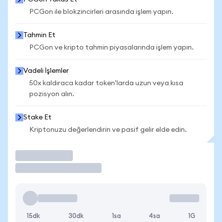
PCGon ile blokzincirleri arasında işlem yapın.
Tahmin Et
PCGon ve kripto tahmin piyasalarında işlem yapın.
Vadeli İşlemler
50x kaldıraca kadar token'larda uzun veya kısa
pozisyon alın.
Stake Et
Kriptonuzu değerlendirin ve pasif gelir elde edin.
İşlem Yap
15dk
30dk
1sa
4sa
1G