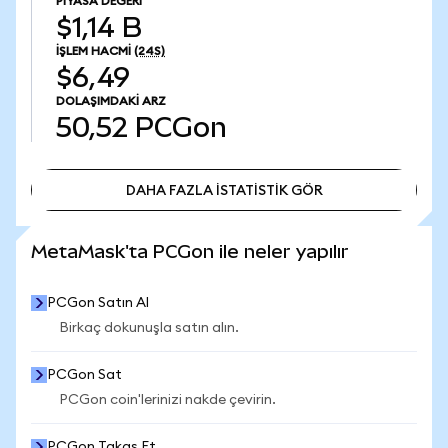
PIYASA DEĞERI
$1,14 B
İŞLEM HACMI
(24S)
$6,49
DOLAŞIMDAKI ARZ
50,52
PCGon
DAHA FAZLA İSTATİSTİK GÖR
DAHA FAZLA İSTATİSTİK GÖR
MetaMask'ta PCGon ile neler yapılır
PCGon Satın Al
Birkaç dokunuşla satın alın.
PCGon Sat
PCGon coin'lerinizi nakde çevirin.
PCGon Takas Et