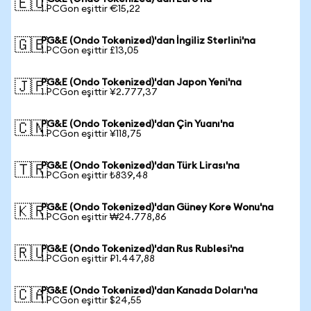
🇪🇺
1 PCGon eşittir €15,22
PG&E (Ondo Tokenized)'dan İngiliz Sterlini'na
🇬🇧
1 PCGon eşittir £13,05
PG&E (Ondo Tokenized)'dan Japon Yeni'na
🇯🇵
1 PCGon eşittir ¥2.777,37
PG&E (Ondo Tokenized)'dan Çin Yuanı'na
🇨🇳
1 PCGon eşittir ¥118,75
PG&E (Ondo Tokenized)'dan Türk Lirası'na
🇹🇷
1 PCGon eşittir ₺839,48
PG&E (Ondo Tokenized)'dan Güney Kore Wonu'na
🇰🇷
1 PCGon eşittir ₩24.778,86
PG&E (Ondo Tokenized)'dan Rus Rublesi'na
🇷🇺
1 PCGon eşittir ₽1.447,88
PG&E (Ondo Tokenized)'dan Kanada Doları'na
🇨🇦
1 PCGon eşittir $24,55