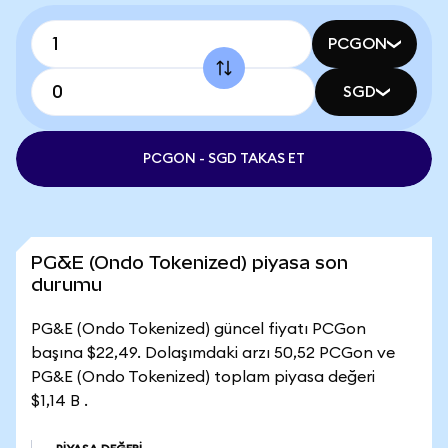
PCGON
SGD
PCGON - SGD TAKAS ET
PG&E (Ondo Tokenized) piyasa son
durumu
PG&E (Ondo Tokenized) güncel fiyatı PCGon
başına $22,49. Dolaşımdaki arzı 50,52 PCGon ve
PG&E (Ondo Tokenized) toplam piyasa değeri
$1,14 B .