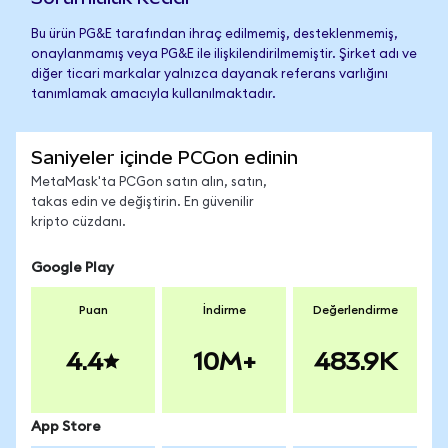
Bu ürün PG&E tarafından ihraç edilmemiş, desteklenmemiş,
onaylanmamış veya PG&E ile ilişkilendirilmemiştir. Şirket adı ve
diğer ticari markalar yalnızca dayanak referans varlığını
tanımlamak amacıyla kullanılmaktadır.
Saniyeler içinde PCGon edinin
MetaMask'ta PCGon satın alın, satın,
takas edin ve değiştirin. En güvenilir
kripto cüzdanı.
Google Play
Puan
İndirme
Değerlendirme
4.4
10M+
483.9K
App Store