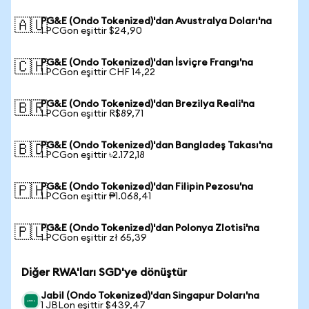
PG&E (Ondo Tokenized)'dan Avustralya Doları'na
🇦🇺
1 PCGon eşittir $24,90
PG&E (Ondo Tokenized)'dan İsviçre Frangı'na
🇨🇭
1 PCGon eşittir CHF 14,22
PG&E (Ondo Tokenized)'dan Brezilya Reali'na
🇧🇷
1 PCGon eşittir R$89,71
PG&E (Ondo Tokenized)'dan Bangladeş Takası'na
🇧🇩
1 PCGon eşittir ৳2.172,18
PG&E (Ondo Tokenized)'dan Filipin Pezosu'na
🇵🇭
1 PCGon eşittir ₱1.068,41
PG&E (Ondo Tokenized)'dan Polonya Zlotisi'na
🇵🇱
1 PCGon eşittir zł 65,39
Diğer RWA'ları SGD'ye dönüştür
Jabil (Ondo Tokenized)'dan Singapur Doları'na
1 JBLon eşittir $439,47