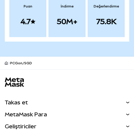
Puan
İndirme
Değerlendirme
4.7
50M+
75.8K
PCGon/SGD
MetaMask site alt bilgisi
Takas et
Takas İşlemleri
MetaMask Para
Tahmin Et
YENİ
Kripto Al
Geliştiriciler
Perps
YENİ
MetaMask Kart
Dökümantasyon