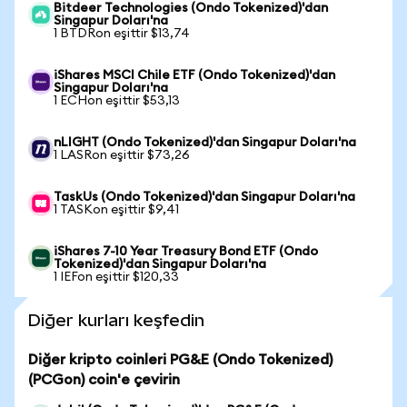
Bitdeer Technologies (Ondo Tokenized)'dan
Singapur Doları'na
1 BTDRon eşittir $13,74
iShares MSCI Chile ETF (Ondo Tokenized)'dan
Singapur Doları'na
1 ECHon eşittir $53,13
nLIGHT (Ondo Tokenized)'dan Singapur Doları'na
1 LASRon eşittir $73,26
TaskUs (Ondo Tokenized)'dan Singapur Doları'na
1 TASKon eşittir $9,41
iShares 7-10 Year Treasury Bond ETF (Ondo
Tokenized)'dan Singapur Doları'na
1 IEFon eşittir $120,33
Diğer kurları keşfedin
Diğer kripto coinleri PG&E (Ondo Tokenized)
(PCGon) coin'e çevirin