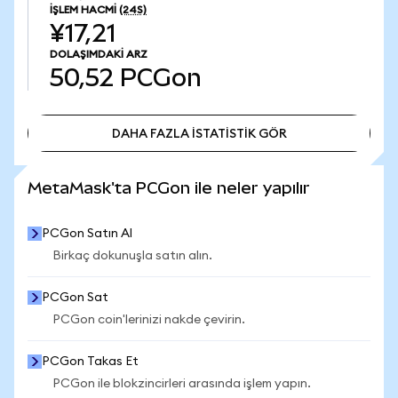
İŞLEM HACMI
(24S)
¥17,21
DOLAŞIMDAKI ARZ
50,52
PCGon
DAHA FAZLA İSTATİSTİK GÖR
DAHA FAZLA İSTATİSTİK GÖR
MetaMask'ta PCGon ile neler yapılır
PCGon Satın Al
Birkaç dokunuşla satın alın.
PCGon Sat
PCGon coin'lerinizi nakde çevirin.
PCGon Takas Et
PCGon ile blokzincirleri arasında işlem yapın.