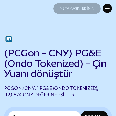
METAMASK'I EDİNİN
METAMASK'I EDİNİN
(PCGon - CNY) PG&E
(Ondo Tokenized) - Çin
Yuanı dönüştür
PCGON/CNY: 1 PG&E (ONDO TOKENIZED),
119,0874 CNY DEĞERINE EŞITTIR