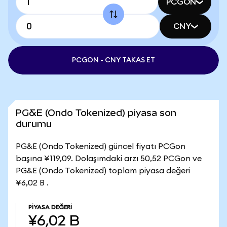
PCGON
CNY
PCGON - CNY TAKAS ET
PG&E (Ondo Tokenized) piyasa son
durumu
PG&E (Ondo Tokenized) güncel fiyatı PCGon
başına ¥119,09. Dolaşımdaki arzı 50,52 PCGon ve
PG&E (Ondo Tokenized) toplam piyasa değeri
¥6,02 B .
PIYASA DEĞERI
¥6,02 B