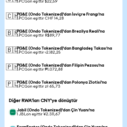
1 PCGon eşittir $22,59
PG&E (Ondo Tokenized)'dan İsviçre Frangı'na
🇨🇭
1 PCGon eşittir CHF 14,28
PG&E (Ondo Tokenized)'dan Brezilya Reali'na
🇧🇷
1 PCGon eşittir R$89,77
PG&E (Ondo Tokenized)'dan Bangladeş Takası'na
🇧🇩
1 PCGon eşittir ৳2.182,25
PG&E (Ondo Tokenized)'dan Filipin Pezosu'na
🇵🇭
1 PCGon eşittir ₱1.072,88
PG&E (Ondo Tokenized)'dan Polonya Zlotisi'na
🇵🇱
1 PCGon eşittir zł 65,73
Diğer RWA'ları CNY'ye dönüştür
Jabil (Ondo Tokenized)'dan Çin Yuanı'na
1 JBLon eşittir ¥2.311,67