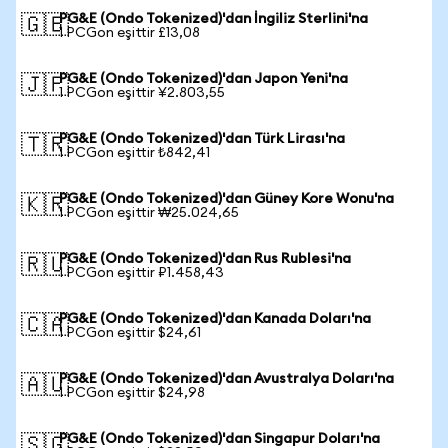
PG&E (Ondo Tokenized)'dan İngiliz Sterlini'na
🇬🇧
1 PCGon eşittir £13,08
PG&E (Ondo Tokenized)'dan Japon Yeni'na
🇯🇵
1 PCGon eşittir ¥2.803,55
PG&E (Ondo Tokenized)'dan Türk Lirası'na
🇹🇷
1 PCGon eşittir ₺842,41
PG&E (Ondo Tokenized)'dan Güney Kore Wonu'na
🇰🇷
1 PCGon eşittir ₩25.024,65
PG&E (Ondo Tokenized)'dan Rus Rublesi'na
🇷🇺
1 PCGon eşittir ₽1.458,43
PG&E (Ondo Tokenized)'dan Kanada Doları'na
🇨🇦
1 PCGon eşittir $24,61
PG&E (Ondo Tokenized)'dan Avustralya Doları'na
🇦🇺
1 PCGon eşittir $24,98
PG&E (Ondo Tokenized)'dan Singapur Doları'na
🇸🇬