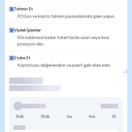
Tahmin Et
PCGon ve kripto tahmin piyasalarında işlem yapın.
Vadeli İşlemler
50x kaldıraca kadar token'larda uzun veya kısa
pozisyon alın.
Stake Et
Kriptonuzu değerlendirin ve pasif gelir elde edin.
İşlem Yap
15dk
30dk
1sa
4sa
1G