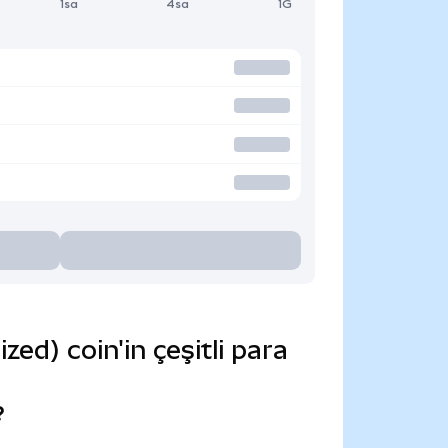
1sa
4sa
1G
d) coin'in çeşitli para
?