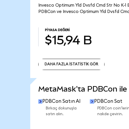
Invesco Optimum Yld Dvsfd Cmd Str No K-1 ET
PDBCon ve Invesco Optimum Yld Dvsfd Cmd St
PIYASA DEĞERI
$15,94 B
DAHA FAZLA İSTATİSTİK GÖR
DAHA FAZLA İSTATİSTİK GÖR
MetaMask'ta PDBCon ile n
PDBCon Satın Al
PDBCon Sat
Birkaç dokunuşla
PDBCon coin'lerin
satın alın.
nakde çevirin.