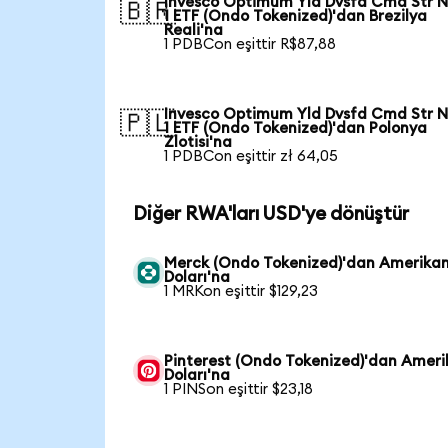
Invesco Optimum Yld Dvsfd Cmd Str N
🇧🇷
1 ETF (Ondo Tokenized)'dan Brezilya
Reali'na
1 PDBCon eşittir R$87,88
Invesco Optimum Yld Dvsfd Cmd Str N
🇵🇱
1 ETF (Ondo Tokenized)'dan Polonya
Zlotisi'na
1 PDBCon eşittir zł 64,05
Diğer RWA'ları USD'ye dönüştür
Merck (Ondo Tokenized)'dan Amerika
Doları'na
1 MRKon eşittir $129,23
Pinterest (Ondo Tokenized)'dan Amer
Doları'na
1 PINSon eşittir $23,18