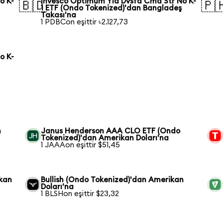
o K-
Invesco Optimum Yld Dvsfd Cmd Str No K-
🇧🇩
🇵
1 ETF (Ondo Tokenized)'dan Bangladeş
Takası'na
1 PDBCon eşittir ৳2.127,73
o K-
n
Janus Henderson AAA CLO ETF (Ondo
Tokenized)'dan Amerikan Doları'na
1 JAAAon eşittir $51,45
ikan
Bullish (Ondo Tokenized)'dan Amerikan
Doları'na
1 BLSHon eşittir $23,32