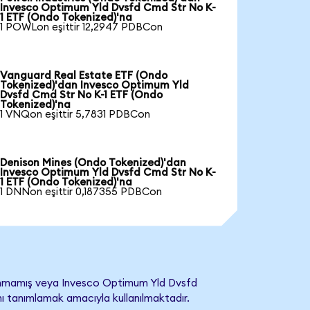
Invesco Optimum Yld Dvsfd Cmd Str No K-
1 ETF (Ondo Tokenized)'na
1 POWLon eşittir 12,2947 PDBCon
Vanguard Real Estate ETF (Ondo
Tokenized)'dan Invesco Optimum Yld
Dvsfd Cmd Str No K-1 ETF (Ondo
Tokenized)'na
1 VNQon eşittir 5,7831 PDBCon
Denison Mines (Ondo Tokenized)'dan
Invesco Optimum Yld Dvsfd Cmd Str No K-
1 ETF (Ondo Tokenized)'na
1 DNNon eşittir 0,187355 PDBCon
lanmamış veya Invesco Optimum Yld Dvsfd
ğını tanımlamak amacıyla kullanılmaktadır.