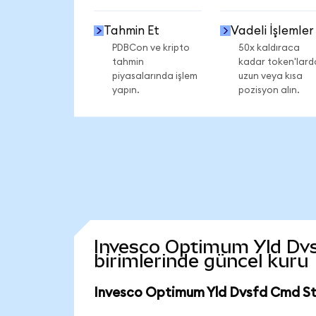
Tahmin Et
Vadeli İşlemler
PDBCon ve kripto
50x kaldıraca
tahmin
kadar token'lard
piyasalarında işlem
uzun veya kısa
yapın.
pozisyon alın.
Invesco Optimum Yld Dvsf
birimlerinde güncel kuru
Invesco Optimum Yld Dvsfd Cmd Str