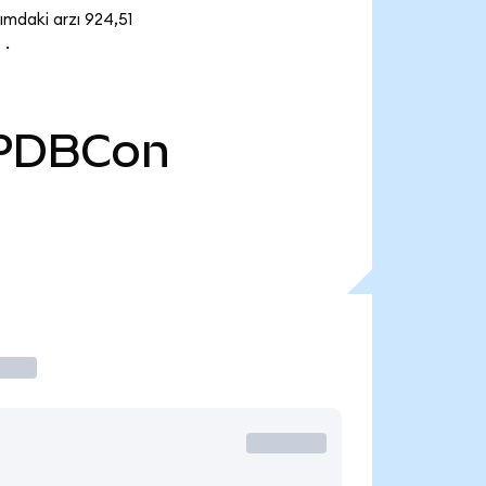
mdaki arzı 924,51
 .
PDBCon