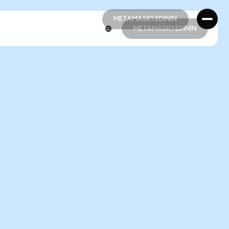
METAMASK'I EDİNİN
METAMASK'I EDİNİN
METAMASK'I EDİNİN
METAMASK'I EDİNİN