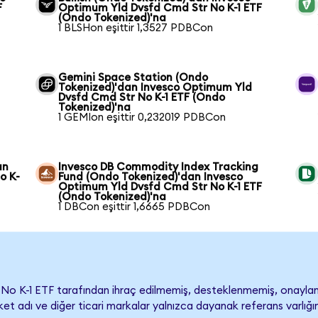
F
Optimum Yld Dvsfd Cmd Str No K-1 ETF
(Ondo Tokenized)'na
1 BLSHon eşittir 1,3527 PDBCon
Gemini Space Station (Ondo
Tokenized)'dan Invesco Optimum Yld
Dvsfd Cmd Str No K-1 ETF (Ondo
Tokenized)'na
1 GEMIon eşittir 0,232019 PDBCon
an
Invesco DB Commodity Index Tracking
o K-
Fund (Ondo Tokenized)'dan Invesco
Optimum Yld Dvsfd Cmd Str No K-1 ETF
(Ondo Tokenized)'na
1 DBCon eşittir 1,6665 PDBCon
No K-1 ETF tarafından ihraç edilmemiş, desteklenmemiş, onay
Şirket adı ve diğer ticari markalar yalnızca dayanak referans varlı