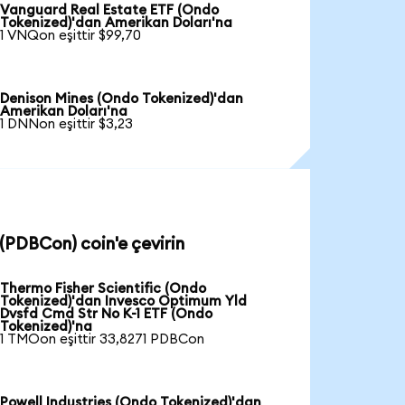
Vanguard Real Estate ETF (Ondo
Tokenized)'dan Amerikan Doları'na
1 VNQon eşittir $99,70
Denison Mines (Ondo Tokenized)'dan
Amerikan Doları'na
1 DNNon eşittir $3,23
(PDBCon) coin'e çevirin
Thermo Fisher Scientific (Ondo
Tokenized)'dan Invesco Optimum Yld
Dvsfd Cmd Str No K-1 ETF (Ondo
Tokenized)'na
1 TMOon eşittir 33,8271 PDBCon
Powell Industries (Ondo Tokenized)'dan