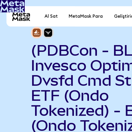
Al Sat
MetaMask Para
Geliştiri
(PDBCon - B
Invesco Opti
Dvsfd Cmd St
ETF (Ondo
Tokenized) - B
(Ondo Tokeni