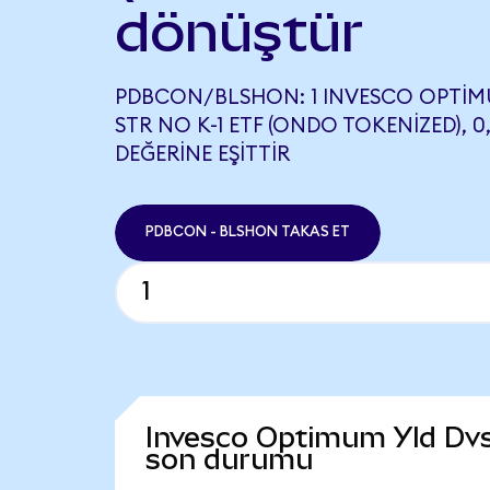
dönüştür
PDBCON/BLSHON: 1 INVESCO OPTIM
STR NO K-1 ETF (ONDO TOKENIZED), 
DEĞERINE EŞITTIR
PDBCON - BLSHON TAKAS ET
Invesco Optimum Yld Dvs
son durumu