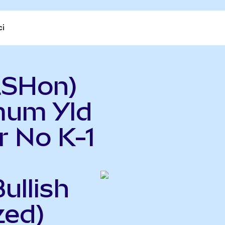
ci
LSHon)
mum Yld
r No K-1
ullish
zed)