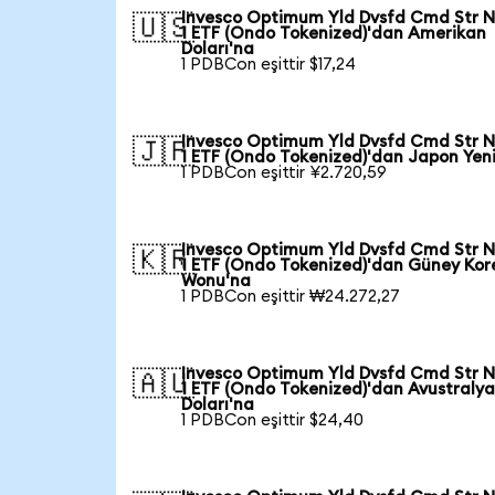
Invesco Optimum Yld Dvsfd Cmd Str N
🇺🇸
1 ETF (Ondo Tokenized)'dan Amerikan
Doları'na
1 PDBCon eşittir $17,24
Invesco Optimum Yld Dvsfd Cmd Str N
🇯🇵
1 ETF (Ondo Tokenized)'dan Japon Yen
1 PDBCon eşittir ¥2.720,59
Invesco Optimum Yld Dvsfd Cmd Str N
🇰🇷
1 ETF (Ondo Tokenized)'dan Güney Kor
Wonu'na
1 PDBCon eşittir ₩24.272,27
Invesco Optimum Yld Dvsfd Cmd Str N
🇦🇺
1 ETF (Ondo Tokenized)'dan Avustraly
Doları'na
1 PDBCon eşittir $24,40