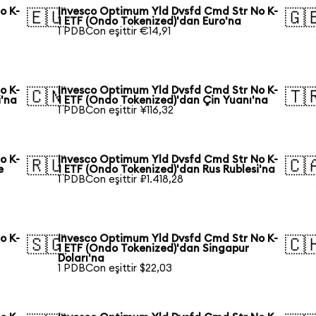
o K-
Invesco Optimum Yld Dvsfd Cmd Str No K-
🇪🇺
🇬
1 ETF (Ondo Tokenized)'dan Euro'na
1 PDBCon eşittir €14,91
o K-
Invesco Optimum Yld Dvsfd Cmd Str No K-
🇨🇳
🇹
i'na
1 ETF (Ondo Tokenized)'dan Çin Yuanı'na
1 PDBCon eşittir ¥116,32
o K-
Invesco Optimum Yld Dvsfd Cmd Str No K-
🇷🇺
🇨
e
1 ETF (Ondo Tokenized)'dan Rus Rublesi'na
1 PDBCon eşittir ₽1.418,28
o K-
Invesco Optimum Yld Dvsfd Cmd Str No K-
🇸🇬
🇨
a
1 ETF (Ondo Tokenized)'dan Singapur
Doları'na
1 PDBCon eşittir $22,03