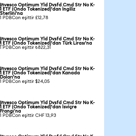
Invesco Optimum Yld Dvsfd Cmd Str No K-

1 ETF (Ondo Tokenized)'dan İngiliz
Sterlini'na
1 PDBCon eşittir £12,78
Invesco Optimum Yld Dvsfd Cmd Str No K-

1 ETF (Ondo Tokenized)'dan Türk Lirası'na
1 PDBCon eşittir ₺822,31
Invesco Optimum Yld Dvsfd Cmd Str No K-

1 ETF (Ondo Tokenized)'dan Kanada
Doları'na
1 PDBCon eşittir $24,05
Invesco Optimum Yld Dvsfd Cmd Str No K-

1 ETF (Ondo Tokenized)'dan İsviçre
Frangı'na
1 PDBCon eşittir CHF 13,93