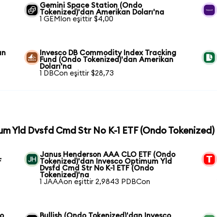
Gemini Space Station (Ondo
Tokenized)'dan Amerikan Doları'na
1 GEMIon eşittir $4,00
an
Invesco DB Commodity Index Tracking
Fund (Ondo Tokenized)'dan Amerikan
Doları'na
1 DBCon eşittir $28,73
mum Yld Dvsfd Cmd Str No K-1 ETF (Ondo Tokenized) 
Janus Henderson AAA CLO ETF (Ondo
F
Tokenized)'dan Invesco Optimum Yld
Dvsfd Cmd Str No K-1 ETF (Ondo
Tokenized)'na
1 JAAAon eşittir 2,9843 PDBCon
co
Bullish (Ondo Tokenized)'dan Invesco