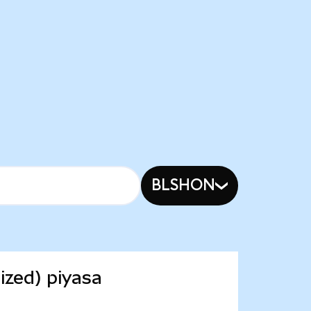
BLSHON
zed) piyasa