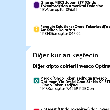
iShares MSCI Japan ETF (Ondo
Tokenized)'dan Amerikan Doları'na
1 EWJon eşittir $96,83
Penguin Solutions (Ondo Tokenized)'d
Amerikan Doları'na
1 PENGon eşittir $47,02
Diğer kurları keşfedin
Diğer kripto coinleri Invesco Opti
Merck (Ondo Tokenized)'dan Invesco
Optimum Yld Dvsfd Cmd Str No K-1 ET
(Ondo Tokenized)'na
1 MRKon eşittir 7,4959 PDBCon
Pinterest (Ondo Tokenized)'dan Inves