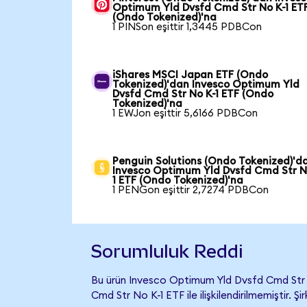
Optimum Yld Dvsfd Cmd Str No K-1 ET
(Ondo Tokenized)'na
1 PINSon eşittir 1,3445 PDBCon
iShares MSCI Japan ETF (Ondo
Tokenized)'dan Invesco Optimum Yld
Dvsfd Cmd Str No K-1 ETF (Ondo
Tokenized)'na
1 EWJon eşittir 5,6166 PDBCon
Penguin Solutions (Ondo Tokenized)'d
Invesco Optimum Yld Dvsfd Cmd Str N
1 ETF (Ondo Tokenized)'na
1 PENGon eşittir 2,7274 PDBCon
Sorumluluk Reddi
Bu ürün Invesco Optimum Yld Dvsfd Cmd Str 
Cmd Str No K-1 ETF ile ilişkilendirilmemiştir. 