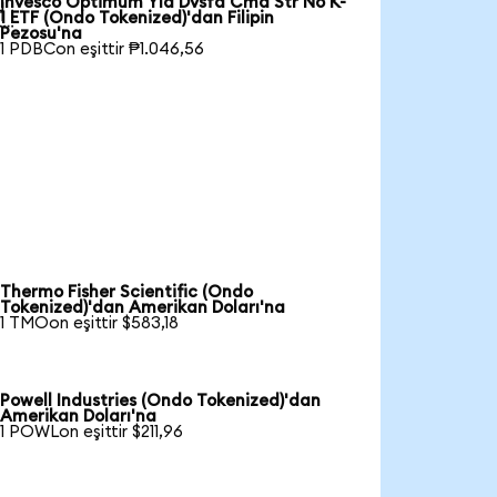
Invesco Optimum Yld Dvsfd Cmd Str No K-

1 ETF (Ondo Tokenized)'dan Filipin
Pezosu'na
1 PDBCon eşittir ₱1.046,56
Thermo Fisher Scientific (Ondo
Tokenized)'dan Amerikan Doları'na
1 TMOon eşittir $583,18
Powell Industries (Ondo Tokenized)'dan
Amerikan Doları'na
1 POWLon eşittir $211,96