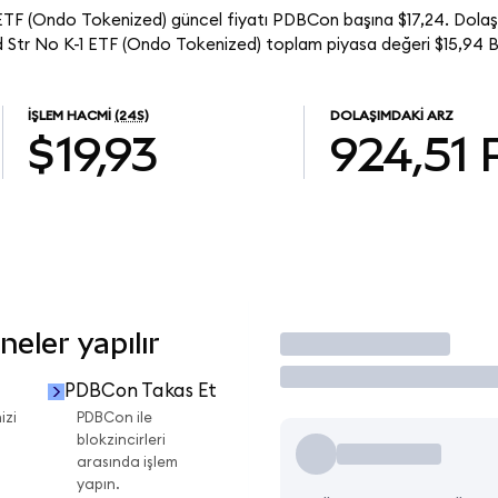
F (Ondo Tokenized) güncel fiyatı PDBCon başına $17,24. Dolaşı
r No K-1 ETF (Ondo Tokenized) toplam piyasa değeri $15,94 B
İŞLEM HACMI
(24S)
DOLAŞIMDAKI ARZ
$19,93
924,51
eler yapılır
İşlem Yap
PDBCon Takas Et
izi
PDBCon ile
blokzincirleri
arasında işlem
yapın.