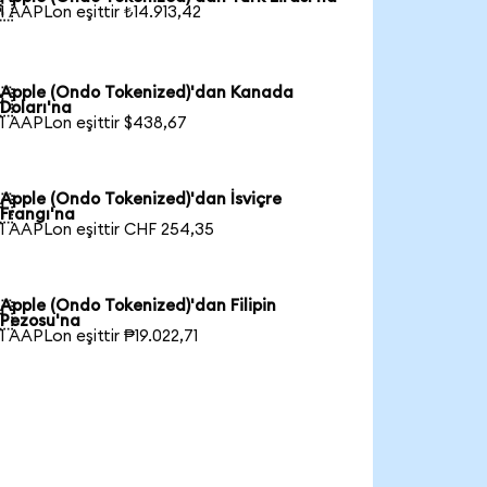

1 AAPLon eşittir ₺14.913,42
Apple (Ondo Tokenized)'dan Kanada

Doları'na
1 AAPLon eşittir $438,67
Apple (Ondo Tokenized)'dan İsviçre

Frangı'na
1 AAPLon eşittir CHF 254,35
Apple (Ondo Tokenized)'dan Filipin

Pezosu'na
1 AAPLon eşittir ₱19.022,71