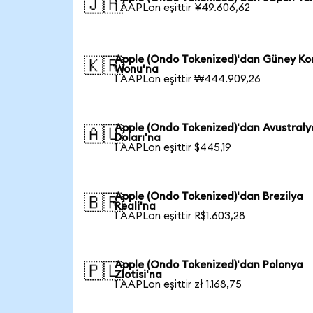
🇯🇵
1 AAPLon eşittir ¥49.606,62
Apple (Ondo Tokenized)'dan Güney Ko
🇰🇷
Wonu'na
1 AAPLon eşittir ₩444.909,26
Apple (Ondo Tokenized)'dan Avustraly
🇦🇺
Doları'na
1 AAPLon eşittir $445,19
Apple (Ondo Tokenized)'dan Brezilya
🇧🇷
Reali'na
1 AAPLon eşittir R$1.603,28
Apple (Ondo Tokenized)'dan Polonya
🇵🇱
Zlotisi'na
1 AAPLon eşittir zł 1.168,75