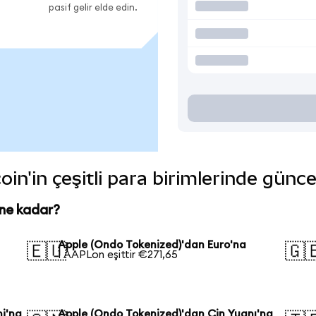
pasif gelir elde edin.
in'in çeşitli para birimlerinde günce
 ne kadar?
Apple (Ondo Tokenized)'dan Euro'na
🇪🇺
🇬
1 AAPLon eşittir €271,65
i'na
Apple (Ondo Tokenized)'dan Çin Yuanı'na