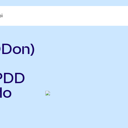
ci
DDon)
 PDD
do