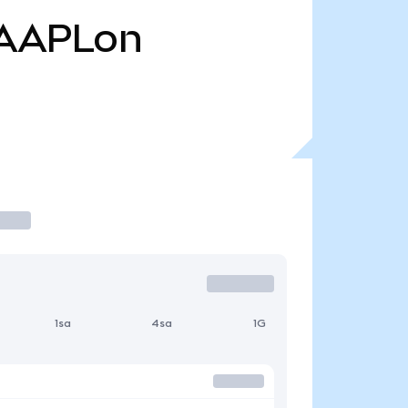
AAPLon
1sa
4sa
1G