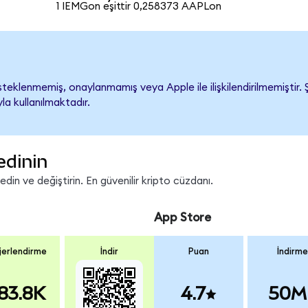
1 IEMGon eşittir 0,258373 AAPLon
eklenmemiş, onaylanmamış veya Apple ile ilişkilendirilmemiştir. Şi
a kullanılmaktadır.
edinin
in ve değiştirin. En güvenilir kripto cüzdanı.
App Store
erlendirme
İndir
Puan
İndirme
83.8K
4.7
50M