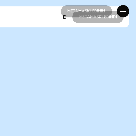
METAMASK'I EDİNİN
METAMASK'I EDİNİN
METAMASK'I EDİNİN
METAMASK'I EDİNİN