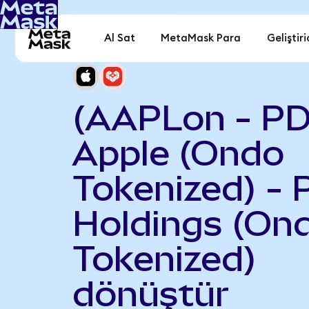
Al Sat
MetaMask Para
Geliştiri
(AAPLon - P
Apple (Ondo
Tokenized) -
Holdings (On
Tokenized)
dönüştür