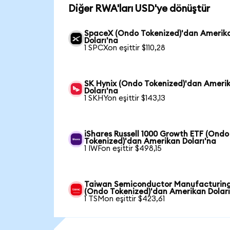
Diğer RWA'ları USD'ye dönüştür
SpaceX (Ondo Tokenized)'dan Amerik
Doları'na
1 SPCXon eşittir $110,28
SK Hynix (Ondo Tokenized)'dan Ameri
Doları'na
1 SKHYon eşittir $143,13
iShares Russell 1000 Growth ETF (Ondo
Tokenized)'dan Amerikan Doları'na
1 IWFon eşittir $498,15
Taiwan Semiconductor Manufacturin
(Ondo Tokenized)'dan Amerikan Doları
1 TSMon eşittir $423,61