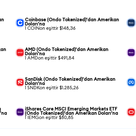
an
Coinbase (Ondo Tokenized)'dan Amerikan
Doları'na
1 COINon eşittir $148,36
kan
AMD (Ondo Tokenized)'dan Amerikan
Doları'na
1 AMDon eşittir $491,84
SanDisk (Ondo Tokenized)'dan Amerikan
Doları'na
1 SNDKon eşittir $1.285,26
g
iShares Core MSCI Emerging Markets ETF
'na
(Ondo Tokenized)'dan Amerikan Doları'na
1 IEMGon eşittir $80,85