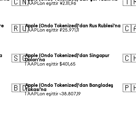
🇨🇳
🇹
1 AAPLon eşittir ¥2.111,96
re
Apple (Ondo Tokenized)'dan Rus Rublesi'na
🇷🇺
🇨
1 AAPLon eşittir ₽25.971,11
a
Apple (Ondo Tokenized)'dan Singapur
🇸🇬
🇨
Doları'na
1 AAPLon eşittir $401,65
Apple (Ondo Tokenized)'dan Bangladeş
🇧🇩
🇵
Takası'na
1 AAPLon eşittir ৳38.807,19