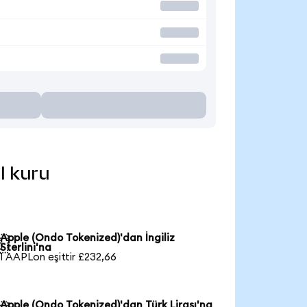
l kuru
Apple (Ondo Tokenized)'dan İngiliz

Sterlini'na
1 AAPLon eşittir £232,66
Apple (Ondo Tokenized)'dan Türk Lirası'na