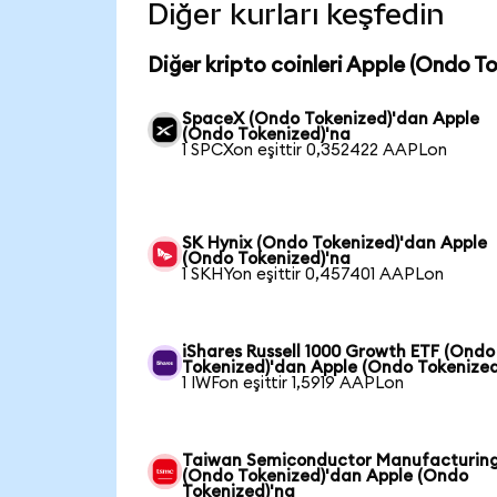
Diğer kurları keşfedin
Diğer kripto coinleri Apple (Ondo T
SpaceX (Ondo Tokenized)'dan Apple
(Ondo Tokenized)'na
1 SPCXon eşittir 0,352422 AAPLon
SK Hynix (Ondo Tokenized)'dan Apple
(Ondo Tokenized)'na
1 SKHYon eşittir 0,457401 AAPLon
iShares Russell 1000 Growth ETF (Ondo
Tokenized)'dan Apple (Ondo Tokenized
1 IWFon eşittir 1,5919 AAPLon
Taiwan Semiconductor Manufacturin
(Ondo Tokenized)'dan Apple (Ondo
Tokenized)'na