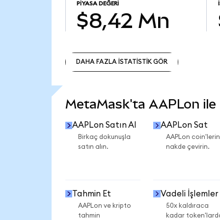
PIYASA DEĞERI
$8,42 Mn
DAHA FAZLA İSTATİSTİK GÖR
DAHA FAZLA İSTATİSTİK GÖR
MetaMask'ta AAPLon ile n
AAPLon Satın Al
AAPLon Sat
Birkaç dokunuşla
AAPLon coin'lerin
satın alın.
nakde çevirin.
Tahmin Et
Vadeli İşlemler
AAPLon ve kripto
50x kaldıraca
tahmin
kadar token'lard