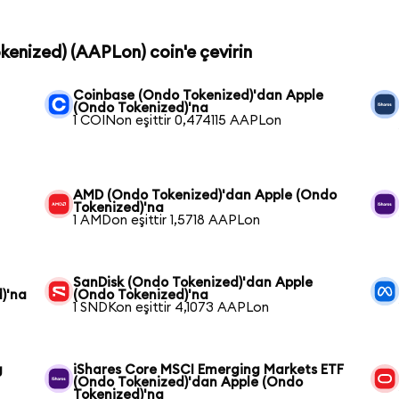
okenized) (AAPLon) coin'e çevirin
Coinbase (Ondo Tokenized)'dan Apple
(Ondo Tokenized)'na
1 COINon eşittir 0,474115 AAPLon
AMD (Ondo Tokenized)'dan Apple (Ondo
Tokenized)'na
1 AMDon eşittir 1,5718 AAPLon
SanDisk (Ondo Tokenized)'dan Apple
)'na
(Ondo Tokenized)'na
1 SNDKon eşittir 4,1073 AAPLon
g
iShares Core MSCI Emerging Markets ETF
(Ondo Tokenized)'dan Apple (Ondo
Tokenized)'na