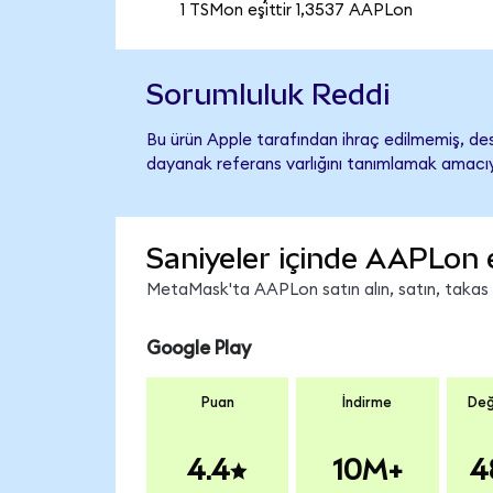
1 TSMon eşittir 1,3537 AAPLon
Sorumluluk Reddi
Bu ürün Apple tarafından ihraç edilmemiş, dest
dayanak referans varlığını tanımlamak amacıyl
Saniyeler içinde AAPLon 
MetaMask'ta AAPLon satın alın, satın, takas ed
Google Play
Puan
İndirme
Değ
4.4
10M+
4