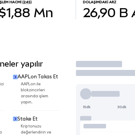
İŞLEM HACMI
(24S)
DOLAŞIMDAKI ARZ
$1,88 Mn
26,90 B
eler yapılır
İşlem Yap
AAPLon Takas Et
izi
AAPLon ile
blokzincirleri
arasında işlem
yapın.
15dk
30dk
Stake Et
Kriptonuzu
a
değerlendirin ve