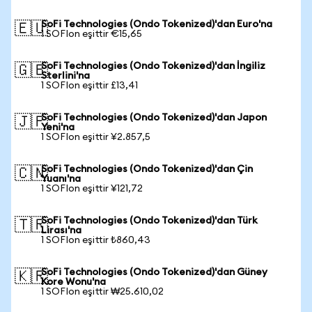
SoFi Technologies (Ondo Tokenized)'dan Euro'na
🇪🇺
1 SOFIon eşittir €15,65
SoFi Technologies (Ondo Tokenized)'dan İngiliz
🇬🇧
Sterlini'na
1 SOFIon eşittir £13,41
SoFi Technologies (Ondo Tokenized)'dan Japon
🇯🇵
Yeni'na
1 SOFIon eşittir ¥2.857,5
SoFi Technologies (Ondo Tokenized)'dan Çin
🇨🇳
Yuanı'na
1 SOFIon eşittir ¥121,72
SoFi Technologies (Ondo Tokenized)'dan Türk
🇹🇷
Lirası'na
1 SOFIon eşittir ₺860,43
SoFi Technologies (Ondo Tokenized)'dan Güney
🇰🇷
Kore Wonu'na
1 SOFIon eşittir ₩25.610,02