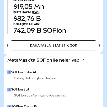
PIYASA DEĞERI
$19,05 Mn
İŞLEM HACMI
(24S)
$82,76 B
DOLAŞIMDAKI ARZ
742,09 B
SOFIon
DAHA FAZLA İSTATİSTİK GÖR
DAHA FAZLA İSTATİSTİK GÖR
MetaMask'ta SOFIon ile neler yapılır
SOFIon Satın Al
Birkaç dokunuşla satın alın.
SOFIon Sat
SOFIon coin'lerinizi nakde çevirin.
SOFIon Takas Et