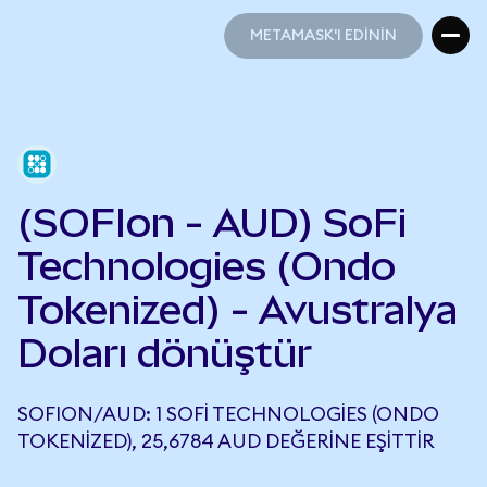
METAMASK'I EDİNİN
METAMASK'I EDİNİN
(SOFIon - AUD) SoFi
Technologies (Ondo
Tokenized) - Avustralya
Doları dönüştür
SOFION/AUD: 1 SOFI TECHNOLOGIES (ONDO
TOKENIZED), 25,6784 AUD DEĞERINE EŞITTIR