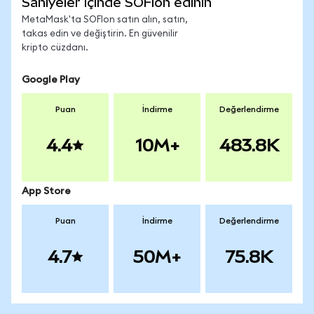
Saniyeler içinde SOFIon edinin
MetaMask'ta SOFIon satın alın, satın,
takas edin ve değiştirin. En güvenilir
kripto cüzdanı.
Google Play
Puan
İndirme
Değerlendirme
4.4
10M+
483.8K
App Store
Puan
İndirme
Değerlendirme
4.7
50M+
75.8K