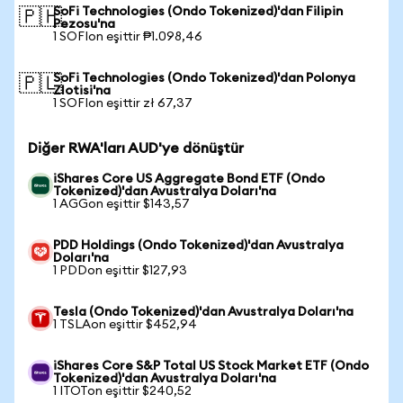
SoFi Technologies (Ondo Tokenized)'dan Filipin
🇵🇭
Pezosu'na
1 SOFIon eşittir ₱1.098,46
SoFi Technologies (Ondo Tokenized)'dan Polonya
🇵🇱
Zlotisi'na
1 SOFIon eşittir zł 67,37
Diğer RWA'ları AUD'ye dönüştür
iShares Core US Aggregate Bond ETF (Ondo
Tokenized)'dan Avustralya Doları'na
1 AGGon eşittir $143,57
PDD Holdings (Ondo Tokenized)'dan Avustralya
Doları'na
1 PDDon eşittir $127,93
Tesla (Ondo Tokenized)'dan Avustralya Doları'na
1 TSLAon eşittir $452,94
iShares Core S&P Total US Stock Market ETF (Ondo
Tokenized)'dan Avustralya Doları'na
1 ITOTon eşittir $240,52