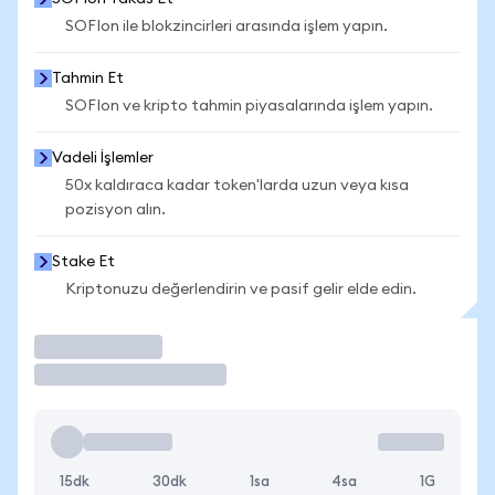
SOFIon ile blokzincirleri arasında işlem yapın.
Tahmin Et
SOFIon ve kripto tahmin piyasalarında işlem yapın.
Vadeli İşlemler
50x kaldıraca kadar token'larda uzun veya kısa
pozisyon alın.
Stake Et
Kriptonuzu değerlendirin ve pasif gelir elde edin.
İşlem Yap
15dk
30dk
1sa
4sa
1G