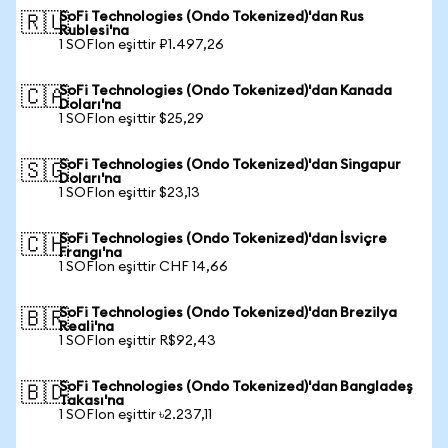
SoFi Technologies (Ondo Tokenized)'dan Rus
🇷🇺
Rublesi'na
1 SOFIon eşittir ₽1.497,26
SoFi Technologies (Ondo Tokenized)'dan Kanada
🇨🇦
Doları'na
1 SOFIon eşittir $25,29
SoFi Technologies (Ondo Tokenized)'dan Singapur
🇸🇬
Doları'na
1 SOFIon eşittir $23,13
SoFi Technologies (Ondo Tokenized)'dan İsviçre
🇨🇭
Frangı'na
1 SOFIon eşittir CHF 14,66
SoFi Technologies (Ondo Tokenized)'dan Brezilya
🇧🇷
Reali'na
1 SOFIon eşittir R$92,43
SoFi Technologies (Ondo Tokenized)'dan Bangladeş
🇧🇩
Takası'na
1 SOFIon eşittir ৳2.237,11