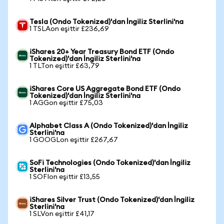
Tesla (Ondo Tokenized)'dan İngiliz Sterlini'na
1 TSLAon eşittir £236,69
iShares 20+ Year Treasury Bond ETF (Ondo
Tokenized)'dan İngiliz Sterlini'na
1 TLTon eşittir £63,79
iShares Core US Aggregate Bond ETF (Ondo
Tokenized)'dan İngiliz Sterlini'na
1 AGGon eşittir £75,03
Alphabet Class A (Ondo Tokenized)'dan İngiliz
Sterlini'na
1 GOOGLon eşittir £267,67
SoFi Technologies (Ondo Tokenized)'dan İngiliz
Sterlini'na
1 SOFIon eşittir £13,55
iShares Silver Trust (Ondo Tokenized)'dan İngiliz
Sterlini'na
1 SLVon eşittir £41,17