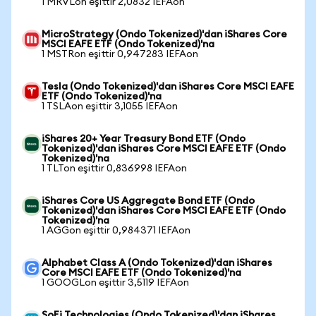
1 MRVLon eşittir 2,0832 IEFAon
MicroStrategy (Ondo Tokenized)'dan iShares Core
MSCI EAFE ETF (Ondo Tokenized)'na
1 MSTRon eşittir 0,947283 IEFAon
Tesla (Ondo Tokenized)'dan iShares Core MSCI EAFE
ETF (Ondo Tokenized)'na
1 TSLAon eşittir 3,1055 IEFAon
iShares 20+ Year Treasury Bond ETF (Ondo
Tokenized)'dan iShares Core MSCI EAFE ETF (Ondo
Tokenized)'na
1 TLTon eşittir 0,836998 IEFAon
iShares Core US Aggregate Bond ETF (Ondo
Tokenized)'dan iShares Core MSCI EAFE ETF (Ondo
Tokenized)'na
1 AGGon eşittir 0,984371 IEFAon
Alphabet Class A (Ondo Tokenized)'dan iShares
Core MSCI EAFE ETF (Ondo Tokenized)'na
1 GOOGLon eşittir 3,5119 IEFAon
SoFi Technologies (Ondo Tokenized)'dan iShares