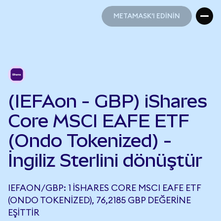
METAMASK'I EDİNİN
METAMASK'I EDİNİN
(IEFAon - GBP) iShares
Core MSCI EAFE ETF
(Ondo Tokenized) -
İngiliz Sterlini dönüştür
IEFAON/GBP: 1 ISHARES CORE MSCI EAFE ETF
(ONDO TOKENIZED), 76,2185 GBP DEĞERINE
EŞITTIR