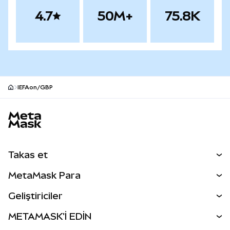
4.7
50M+
75.8K
IEFAon/GBP
MetaMask site alt bilgisi
Takas et
Takas İşlemleri
MetaMask Para
Tahmin Et
YENİ
Kripto Al
Geliştiriciler
Perps
YENİ
MetaMask Kart
Dökümantasyon
METAMASK'İ EDİN
RWA'lar
mUSD
YENİ
Kontrol Paneli
İşlem Kalkanı