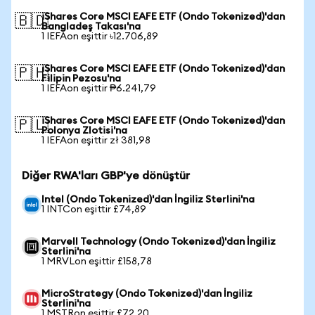
iShares Core MSCI EAFE ETF (Ondo Tokenized)'dan
🇧🇩
Bangladeş Takası'na
1 IEFAon eşittir ৳12.706,89
iShares Core MSCI EAFE ETF (Ondo Tokenized)'dan
🇵🇭
Filipin Pezosu'na
1 IEFAon eşittir ₱6.241,79
iShares Core MSCI EAFE ETF (Ondo Tokenized)'dan
🇵🇱
Polonya Zlotisi'na
1 IEFAon eşittir zł 381,98
Diğer RWA'ları GBP'ye dönüştür
Intel (Ondo Tokenized)'dan İngiliz Sterlini'na
1 INTCon eşittir £74,89
Marvell Technology (Ondo Tokenized)'dan İngiliz
Sterlini'na
1 MRVLon eşittir £158,78
MicroStrategy (Ondo Tokenized)'dan İngiliz
Sterlini'na
1 MSTRon eşittir £72,20