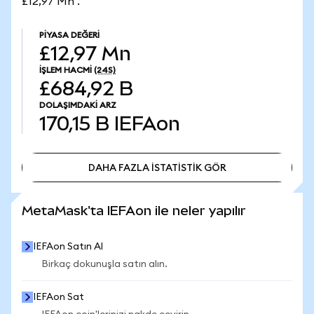
£12,97 Mn .
PIYASA DEĞERI
£12,97 Mn
İŞLEM HACMI
(24S)
£684,92 B
DOLAŞIMDAKI ARZ
170,15 B
IEFAon
DAHA FAZLA İSTATİSTİK GÖR
DAHA FAZLA İSTATİSTİK GÖR
MetaMask'ta IEFAon ile neler yapılır
IEFAon Satın Al
Birkaç dokunuşla satın alın.
IEFAon Sat