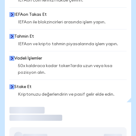
IEFAon coin'lerinizi nakde çevirin.
IEFAon Takas Et
IEFAon ile blokzincirleri arasında işlem yapın.
Tahmin Et
IEFAon ve kripto tahmin piyasalarında işlem yapın.
Vadeli İşlemler
50x kaldıraca kadar token'larda uzun veya kısa
pozisyon alın.
Stake Et
Kriptonuzu değerlendirin ve pasif gelir elde edin.
İşlem Yap