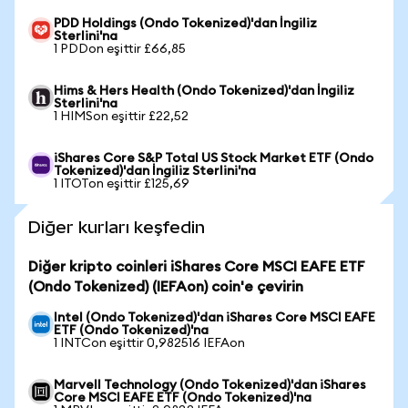
PDD Holdings (Ondo Tokenized)'dan İngiliz
Sterlini'na
1 PDDon eşittir £66,85
Hims & Hers Health (Ondo Tokenized)'dan İngiliz
Sterlini'na
1 HIMSon eşittir £22,52
iShares Core S&P Total US Stock Market ETF (Ondo
Tokenized)'dan İngiliz Sterlini'na
1 ITOTon eşittir £125,69
Diğer kurları keşfedin
Diğer kripto coinleri iShares Core MSCI EAFE ETF
(Ondo Tokenized) (IEFAon) coin'e çevirin
Intel (Ondo Tokenized)'dan iShares Core MSCI EAFE
ETF (Ondo Tokenized)'na
1 INTCon eşittir 0,982516 IEFAon
Marvell Technology (Ondo Tokenized)'dan iShares
Core MSCI EAFE ETF (Ondo Tokenized)'na