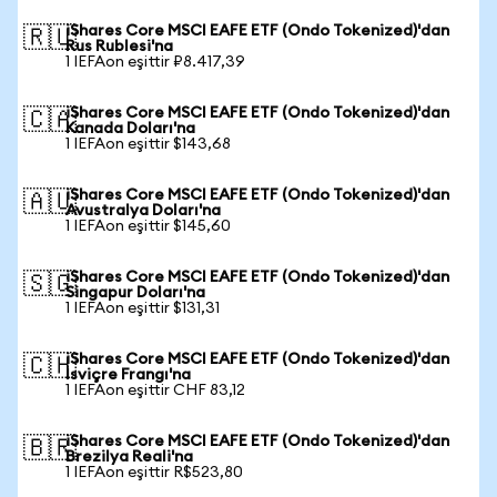
iShares Core MSCI EAFE ETF (Ondo Tokenized)'dan
🇷🇺
Rus Rublesi'na
1 IEFAon eşittir ₽8.417,39
iShares Core MSCI EAFE ETF (Ondo Tokenized)'dan
🇨🇦
Kanada Doları'na
1 IEFAon eşittir $143,68
iShares Core MSCI EAFE ETF (Ondo Tokenized)'dan
🇦🇺
Avustralya Doları'na
1 IEFAon eşittir $145,60
iShares Core MSCI EAFE ETF (Ondo Tokenized)'dan
🇸🇬
Singapur Doları'na
1 IEFAon eşittir $131,31
iShares Core MSCI EAFE ETF (Ondo Tokenized)'dan
🇨🇭
İsviçre Frangı'na
1 IEFAon eşittir CHF 83,12
iShares Core MSCI EAFE ETF (Ondo Tokenized)'dan
🇧🇷
Brezilya Reali'na
1 IEFAon eşittir R$523,80