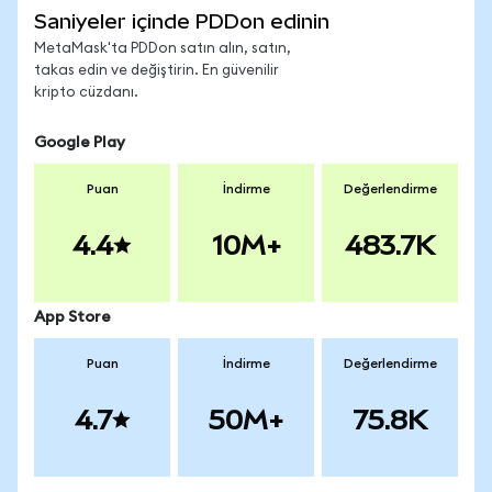
Saniyeler içinde PDDon edinin
MetaMask'ta PDDon satın alın, satın,
takas edin ve değiştirin. En güvenilir
kripto cüzdanı.
Google Play
Puan
İndirme
Değerlendirme
4.4
10M+
483.7K
App Store
Puan
İndirme
Değerlendirme
4.7
50M+
75.8K