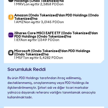
Holdings (Ondo Tokenized)'na
1 MRVLon eşittir 2,3858 PDDon
Amazon (Ondo Tokenized)'dan PDD Holdings (Ondo
Tokenized)'na
1 AMZNon eşittir 3,0145 PDDon
iShares Core MSCI EAFE ETF (Ondo Tokenized)'dan
PDD Holdings (Ondo Tokenized)'na
1 IEFAon eşittir 1,1349 PDDon
Microsoft (Ondo Tokenized)'dan PDD Holdings
(Ondo Tokenized)'na
1 MSFTon eşittir 5,4282 PDDon
Sorumluluk Reddi
Bu ürün PDD Holdings tarafından ihraç edilmemiş,
desteklenmemiş, onaylanmamış veya PDD Holdings ile
ilişkilendirilmemiştir. Şirket adı ve diğer ticari markalar
yalnızca dayanak referans varlığını tanımlamak amacıyla
kullanılmaktadır.