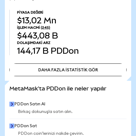
PIYASA DEĞERI
$13,02 Mn
İŞLEM HACMI
(24S)
$443,08 B
DOLAŞIMDAKI ARZ
144,17 B
PDDon
DAHA FAZLA İSTATİSTİK GÖR
DAHA FAZLA İSTATİSTİK GÖR
MetaMask'ta PDDon ile neler yapılır
PDDon Satın Al
Birkaç dokunuşla satın alın.
PDDon Sat
PDDon coin'lerinizi nakde çevirin.