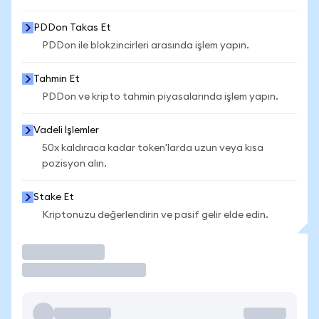
PDDon Takas Et
PDDon ile blokzincirleri arasında işlem yapın.
Tahmin Et
PDDon ve kripto tahmin piyasalarında işlem yapın.
Vadeli İşlemler
50x kaldıraca kadar token'larda uzun veya kısa
pozisyon alın.
Stake Et
Kriptonuzu değerlendirin ve pasif gelir elde edin.
İşlem Yap