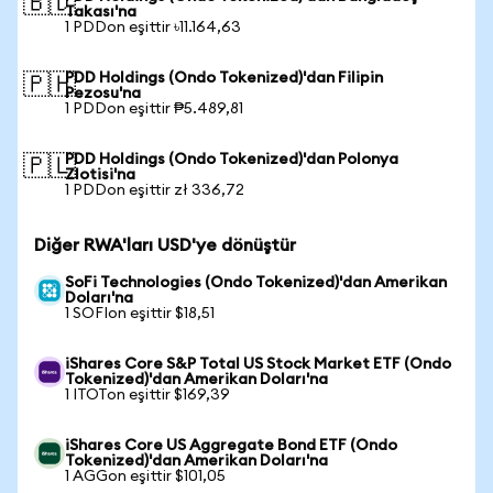
🇧🇩
Takası'na
1 PDDon eşittir ৳11.164,63
PDD Holdings (Ondo Tokenized)'dan Filipin
🇵🇭
Pezosu'na
1 PDDon eşittir ₱5.489,81
PDD Holdings (Ondo Tokenized)'dan Polonya
🇵🇱
Zlotisi'na
1 PDDon eşittir zł 336,72
Diğer RWA'ları USD'ye dönüştür
SoFi Technologies (Ondo Tokenized)'dan Amerikan
Doları'na
1 SOFIon eşittir $18,51
iShares Core S&P Total US Stock Market ETF (Ondo
Tokenized)'dan Amerikan Doları'na
1 ITOTon eşittir $169,39
iShares Core US Aggregate Bond ETF (Ondo
Tokenized)'dan Amerikan Doları'na
1 AGGon eşittir $101,05