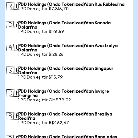
PDD Holdings (Ondo Tokenized)'dan Rus Rublesi'na
🇷🇺
1 PDDon eşittir ₽7.316,70
PDD Holdings (Ondo Tokenized)'dan Kanada
🇨🇦
Doları'na
1 PDDon eşittir $126,59
PDD Holdings (Ondo Tokenized)'dan Avustralya
🇦🇺
Doları'na
1 PDDon eşittir $128,28
PDD Holdings (Ondo Tokenized)'dan Singapur
🇸🇬
Doları'na
1 PDDon eşittir $115,79
PDD Holdings (Ondo Tokenized)'dan İsviçre
🇨🇭
Frangı'na
1 PDDon eşittir CHF 73,02
PDD Holdings (Ondo Tokenized)'dan Brezilya
🇧🇷
Reali'na
1 PDDon eşittir R$462,67
PDD Holdings (Ondo Tokenized)'dan Bangladeş