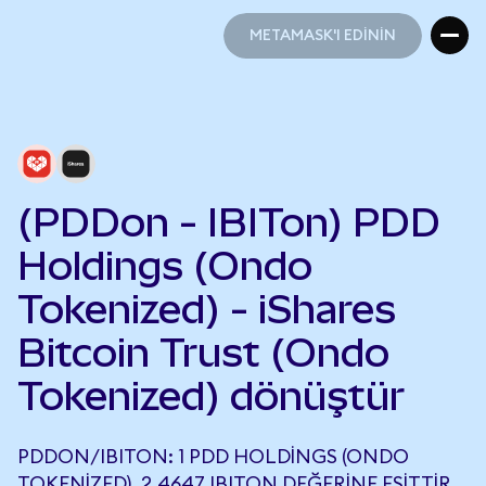
METAMASK'I EDİNİN
METAMASK'I EDİNİN
(PDDon - IBITon) PDD
Holdings (Ondo
Tokenized) - iShares
Bitcoin Trust (Ondo
Tokenized) dönüştür
PDDON/IBITON: 1 PDD HOLDINGS (ONDO
TOKENIZED), 2,4647 IBITON DEĞERINE EŞITTIR