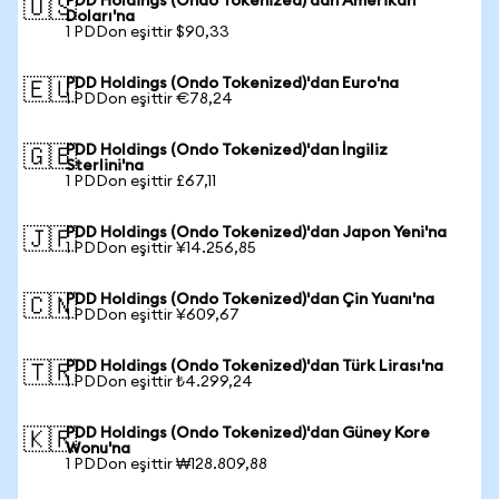
PDD Holdings (Ondo Tokenized)'dan Amerikan
🇺🇸
Doları'na
1 PDDon eşittir $90,33
PDD Holdings (Ondo Tokenized)'dan Euro'na
🇪🇺
1 PDDon eşittir €78,24
PDD Holdings (Ondo Tokenized)'dan İngiliz
🇬🇧
Sterlini'na
1 PDDon eşittir £67,11
PDD Holdings (Ondo Tokenized)'dan Japon Yeni'na
🇯🇵
1 PDDon eşittir ¥14.256,85
PDD Holdings (Ondo Tokenized)'dan Çin Yuanı'na
🇨🇳
1 PDDon eşittir ¥609,67
PDD Holdings (Ondo Tokenized)'dan Türk Lirası'na
🇹🇷
1 PDDon eşittir ₺4.299,24
PDD Holdings (Ondo Tokenized)'dan Güney Kore
🇰🇷
Wonu'na
1 PDDon eşittir ₩128.809,88