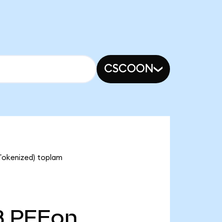
CSCOON
 Tokenized) toplam
B
PFEon