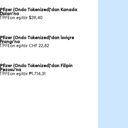
Pfizer (Ondo Tokenized)'dan Kanada

Doları'na
1 PFEon eşittir $39,40
Pfizer (Ondo Tokenized)'dan İsviçre

Frangı'na
1 PFEon eşittir CHF 22,82
Pfizer (Ondo Tokenized)'dan Filipin

Pezosu'na
1 PFEon eşittir ₱1.714,31