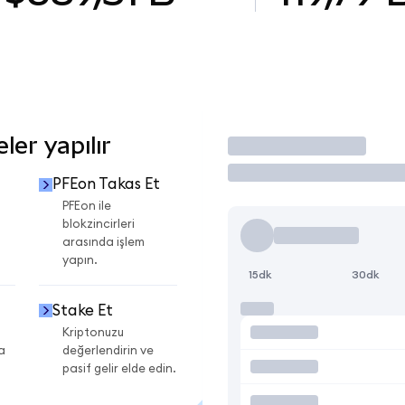
er yapılır
İşlem Yap
PFEon Takas Et
i
PFEon ile
blokzincirleri
arasında işlem
yapın.
15dk
30dk
Stake Et
Kriptonuzu
a
değerlendirin ve
pasif gelir elde edin.