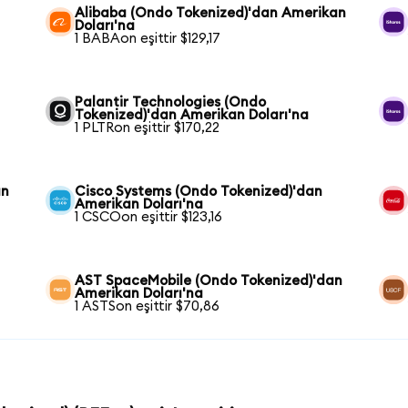
Alibaba (Ondo Tokenized)'dan Amerikan
Doları'na
1 BABAon eşittir $129,17
Palantir Technologies (Ondo
Tokenized)'dan Amerikan Doları'na
1 PLTRon eşittir $170,22
an
Cisco Systems (Ondo Tokenized)'dan
Amerikan Doları'na
1 CSCOon eşittir $123,16
AST SpaceMobile (Ondo Tokenized)'dan
Amerikan Doları'na
1 ASTSon eşittir $70,86