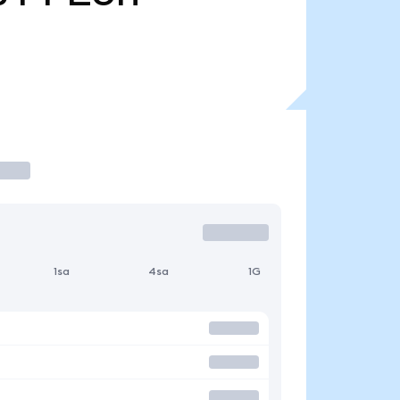
1sa
4sa
1G