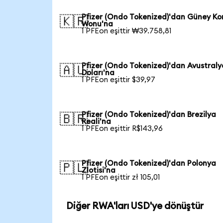
Pfizer (Ondo Tokenized)'dan Güney Ko
🇰🇷
Wonu'na
1 PFEon eşittir ₩39.758,81
Pfizer (Ondo Tokenized)'dan Avustraly
🇦🇺
Doları'na
1 PFEon eşittir $39,97
Pfizer (Ondo Tokenized)'dan Brezilya
🇧🇷
Reali'na
1 PFEon eşittir R$143,96
Pfizer (Ondo Tokenized)'dan Polonya
🇵🇱
Zlotisi'na
1 PFEon eşittir zł 105,01
Diğer RWA'ları USD'ye dönüştür