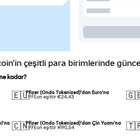
in'in çeşitli para birimlerinde günc
 ne kadar?
Pfizer (Ondo Tokenized)'dan Euro'na
🇪🇺
🇬
1 PFEon eşittir €24,43
ni'na
Pfizer (Ondo Tokenized)'dan Çin Yuanı'na
🇨🇳
🇹
1 PFEon eşittir ¥190,54