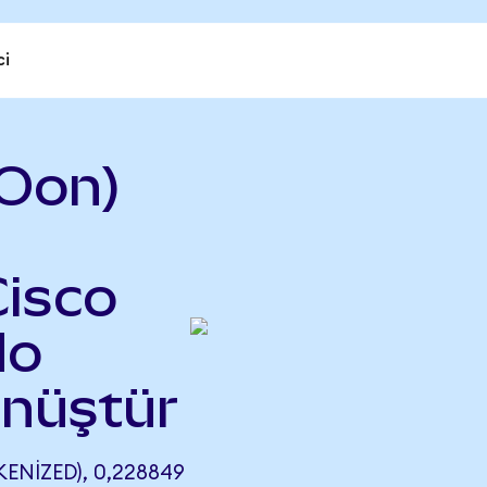
ci
Oon)
Cisco
do
önüştür
ENIZED), 0,228849