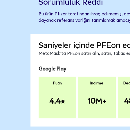
Sorumluluk Reddi
Bu ürün Pfizer tarafından ihraç edilmemiş, des
dayanak referans varlığını tanımlamak amacıyl
Saniyeler içinde PFEon ed
MetaMask'ta PFEon satın alın, satın, takas edi
Google Play
Puan
İndirme
Değ
4.4
10M+
4