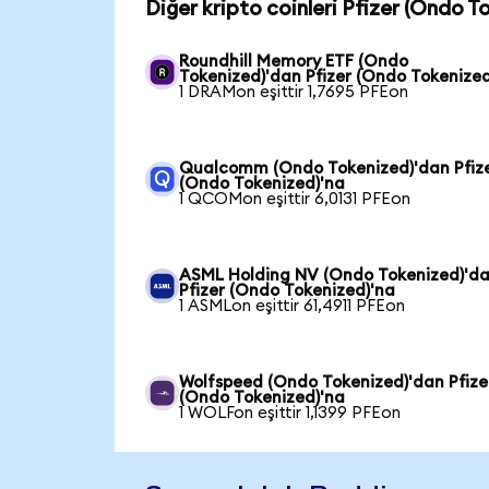
Diğer kripto coinleri Pfizer (Ondo T
Roundhill Memory ETF (Ondo
Tokenized)'dan Pfizer (Ondo Tokenized
1 DRAMon eşittir 1,7695 PFEon
Qualcomm (Ondo Tokenized)'dan Pfiz
(Ondo Tokenized)'na
1 QCOMon eşittir 6,0131 PFEon
ASML Holding NV (Ondo Tokenized)'d
Pfizer (Ondo Tokenized)'na
1 ASMLon eşittir 61,4911 PFEon
Wolfspeed (Ondo Tokenized)'dan Pfize
(Ondo Tokenized)'na
1 WOLFon eşittir 1,1399 PFEon