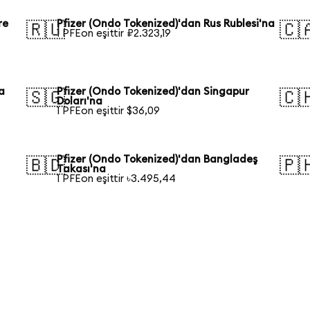
re
Pfizer (Ondo Tokenized)'dan Rus Rublesi'na
🇷🇺
🇨
1 PFEon eşittir ₽2.323,19
a
Pfizer (Ondo Tokenized)'dan Singapur
🇸🇬
🇨
Doları'na
1 PFEon eşittir $36,09
Pfizer (Ondo Tokenized)'dan Bangladeş
🇧🇩
🇵
Takası'na
1 PFEon eşittir ৳3.495,44