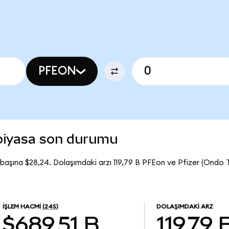
PFEON
 piyasa son durumu
başına $28,24. Dolaşımdaki arzı 119,79 B PFEon ve Pfizer (Ondo
İŞLEM HACMI
(24S)
DOLAŞIMDAKI ARZ
$689,51 B
119,79 