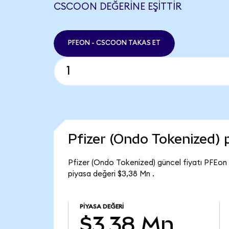
CSCOON DEĞERINE EŞITTIR
PFEON - CSCOON TAKAS ET
Pfizer (Ondo Tokenized)
Pfizer (Ondo Tokenized) güncel fiyatı PFEon 
piyasa değeri $3,38 Mn .
PIYASA DEĞERI
$3,38 Mn