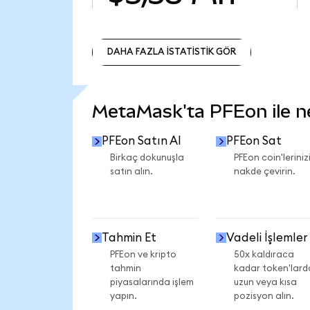
DAHA FAZLA İSTATİSTİK GÖR
DAHA FAZLA İSTATİSTİK GÖR
MetaMask'ta PFEon ile nel
PFEon Satın Al
PFEon Sat
Birkaç dokunuşla
PFEon coin'leriniz
satın alın.
nakde çevirin.
Tahmin Et
Vadeli İşlemler
PFEon ve kripto
50x kaldıraca
tahmin
kadar token'lard
piyasalarında işlem
uzun veya kısa
yapın.
pozisyon alın.