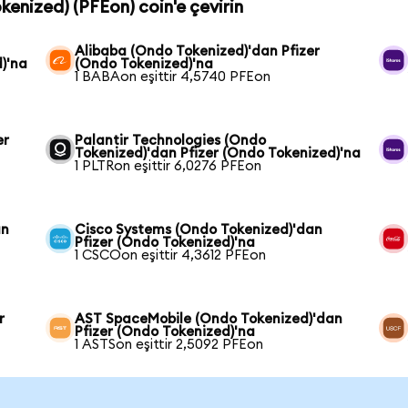
okenized) (PFEon) coin'e çevirin
Alibaba (Ondo Tokenized)'dan Pfizer
)'na
(Ondo Tokenized)'na
1 BABAon eşittir 4,5740 PFEon
er
Palantir Technologies (Ondo
Tokenized)'dan Pfizer (Ondo Tokenized)'na
1 PLTRon eşittir 6,0276 PFEon
an
Cisco Systems (Ondo Tokenized)'dan
Pfizer (Ondo Tokenized)'na
1 CSCOon eşittir 4,3612 PFEon
r
AST SpaceMobile (Ondo Tokenized)'dan
Pfizer (Ondo Tokenized)'na
1 ASTSon eşittir 2,5092 PFEon