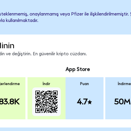
teklenmemiş, onaylanmamış veya Pfizer ile ilişkilendirilmemiştir. Ş
a kullanılmaktadır.
inin
n ve değiştirin. En güvenilir kripto cüzdanı.
App Store
erlendirme
İndir
Puan
İndirme
83.8K
4.7
50M