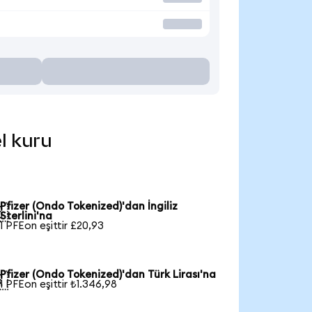
el kuru
Pfizer (Ondo Tokenized)'dan İngiliz

Sterlini'na
1 PFEon eşittir £20,93
Pfizer (Ondo Tokenized)'dan Türk Lirası'na

1 PFEon eşittir ₺1.346,98