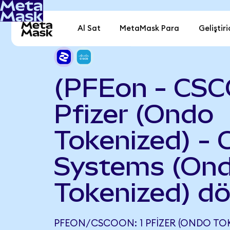
Al Sat
MetaMask Para
Geliştiri
(PFEon - CSC
Pfizer (Ondo
Tokenized) - 
Systems (On
Tokenized) d
PFEON/CSCOON: 1 PFIZER (ONDO TOK