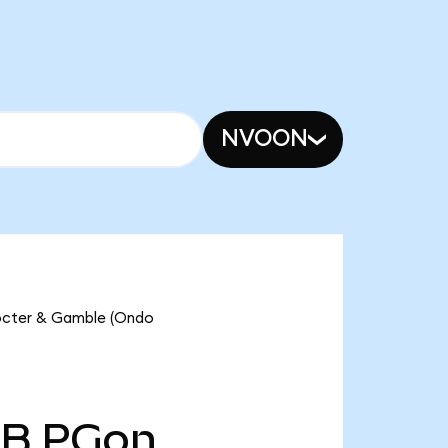
NVOON
rocter & Gamble (Ondo
 B
PGon