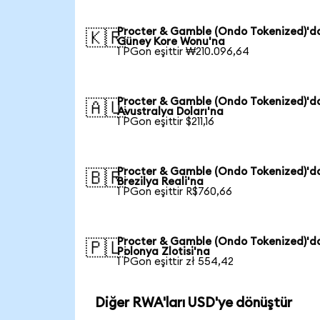
Procter & Gamble (Ondo Tokenized)'d
🇰🇷
Güney Kore Wonu'na
1 PGon eşittir ₩210.096,64
Procter & Gamble (Ondo Tokenized)'d
🇦🇺
Avustralya Doları'na
1 PGon eşittir $211,16
Procter & Gamble (Ondo Tokenized)'d
🇧🇷
Brezilya Reali'na
1 PGon eşittir R$760,66
Procter & Gamble (Ondo Tokenized)'d
🇵🇱
Polonya Zlotisi'na
1 PGon eşittir zł 554,42
Diğer RWA'ları USD'ye dönüştür