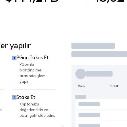
r yapılır
İşlem Yap
PGon Takas Et
PGon ile
blokzincirleri
arasında işlem
yapın.
15dk
30dk
Stake Et
Kriptonuzu
a
değerlendirin ve
pasif gelir elde edin.