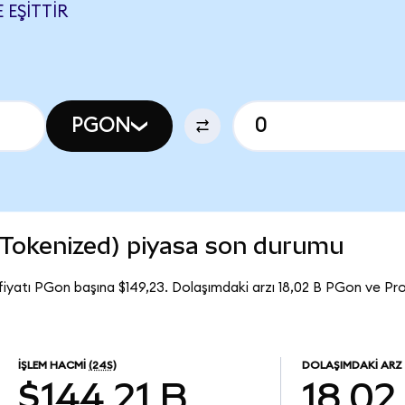
 EŞITTIR
PGON
Tokenized) piyasa son durumu
iyatı PGon başına $149,23. Dolaşımdaki arzı 18,02 B PGon ve P
İŞLEM HACMI
(24S)
DOLAŞIMDAKI ARZ
$144,21 B
18,02