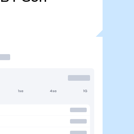
1sa
4sa
1G