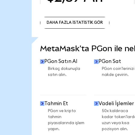
DAHA FAZLA İSTATİSTİK GÖR
DAHA FAZLA İSTATİSTİK GÖR
MetaMask'ta PGon ile nele
PGon Satın Al
PGon Sat
Birkaç dokunuşla
PGon coin'lerinizi
satın alın.
nakde çevirin.
Tahmin Et
Vadeli İşlemler
PGon ve kripto
50x kaldıraca
tahmin
kadar token'lard
piyasalarında işlem
uzun veya kısa
yapın.
pozisyon alın.