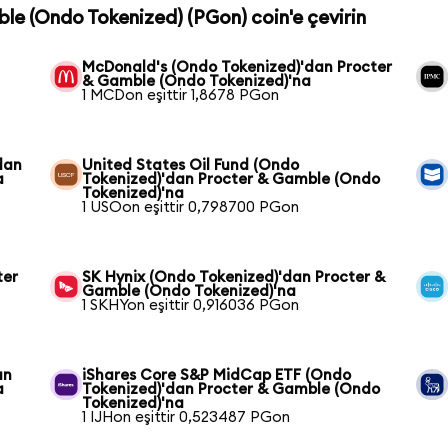
ble (Ondo Tokenized) (PGon) coin'e çevirin
McDonald's (Ondo Tokenized)'dan Procter
& Gamble (Ondo Tokenized)'na
1 MCDon eşittir 1,8678 PGon
dan
United States Oil Fund (Ondo
a
Tokenized)'dan Procter & Gamble (Ondo
Tokenized)'na
1 USOon eşittir 0,798700 PGon
ter
SK Hynix (Ondo Tokenized)'dan Procter &
Gamble (Ondo Tokenized)'na
1 SKHYon eşittir 0,916036 PGon
an
iShares Core S&P MidCap ETF (Ondo
a
Tokenized)'dan Procter & Gamble (Ondo
Tokenized)'na
1 IJHon eşittir 0,523487 PGon