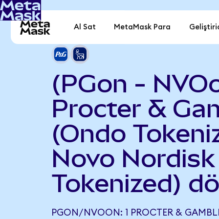
Al Sat
MetaMask Para
Geliştiri
(PGon - NVO
Procter & Ga
(Ondo Tokeniz
Novo Nordisk
Tokenized) d
PGON/NVOON: 1 PROCTER & GAMBL