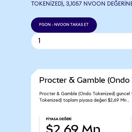
TOKENIZED), 3,1057 NVOON DEĞERINE
PGON - NVOON TAKAS ET
Procter & Gamble (Ondo 
Procter & Gamble (Ondo Tokenized) güncel f
Tokenized) toplam piyasa değeri $2,69 Mn .
PIYASA DEĞERI
$2,69 Mn