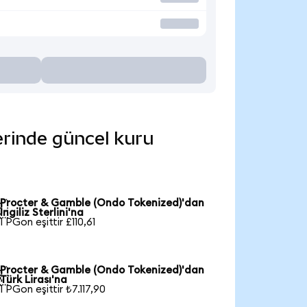
erinde güncel kuru
Procter & Gamble (Ondo Tokenized)'dan

İngiliz Sterlini'na
1 PGon eşittir £110,61
Procter & Gamble (Ondo Tokenized)'dan

Türk Lirası'na
1 PGon eşittir ₺7.117,90