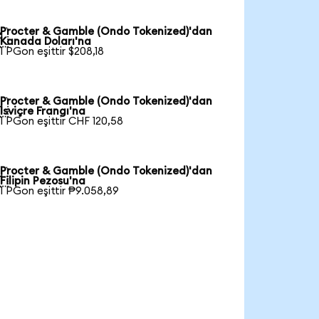
Procter & Gamble (Ondo Tokenized)'dan

Kanada Doları'na
1 PGon eşittir $208,18
Procter & Gamble (Ondo Tokenized)'dan

İsviçre Frangı'na
1 PGon eşittir CHF 120,58
Procter & Gamble (Ondo Tokenized)'dan

Filipin Pezosu'na
1 PGon eşittir ₱9.058,89