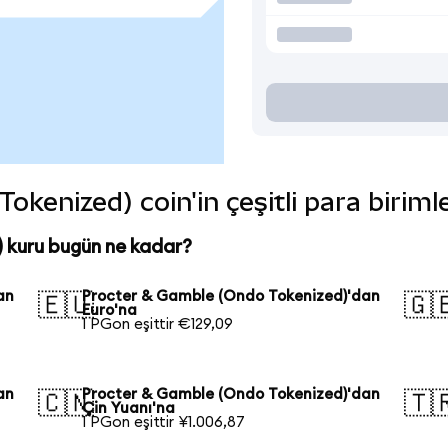
kenized) coin'in çeşitli para biriml
 kuru bugün ne kadar?
an
Procter & Gamble (Ondo Tokenized)'dan
🇪🇺
🇬
Euro'na
1 PGon eşittir €129,09
an
Procter & Gamble (Ondo Tokenized)'dan
🇨🇳
🇹
Çin Yuanı'na
1 PGon eşittir ¥1.006,87