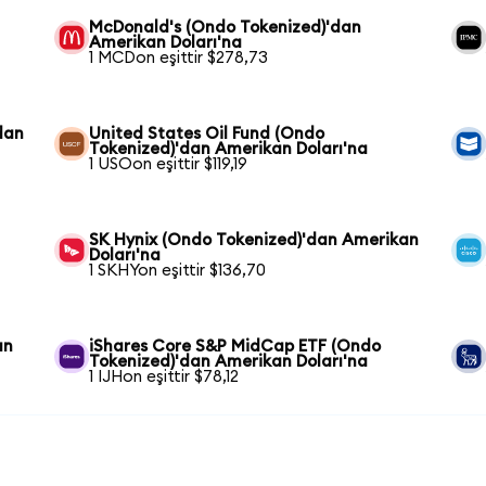
McDonald's (Ondo Tokenized)'dan
Amerikan Doları'na
1 MCDon eşittir $278,73
dan
United States Oil Fund (Ondo
Tokenized)'dan Amerikan Doları'na
1 USOon eşittir $119,19
SK Hynix (Ondo Tokenized)'dan Amerikan
Doları'na
1 SKHYon eşittir $136,70
an
iShares Core S&P MidCap ETF (Ondo
Tokenized)'dan Amerikan Doları'na
1 IJHon eşittir $78,12