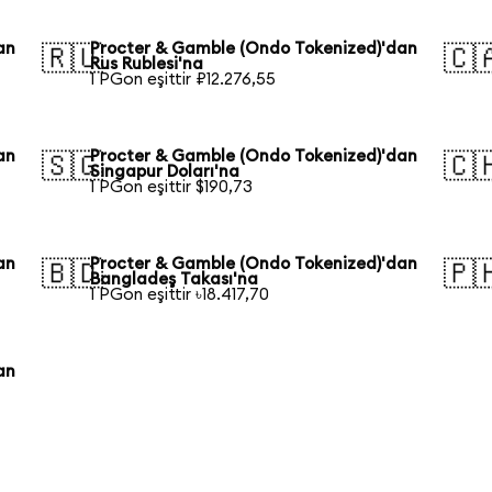
an
Procter & Gamble (Ondo Tokenized)'dan
🇷🇺
🇨
Rus Rublesi'na
1 PGon eşittir ₽12.276,55
an
Procter & Gamble (Ondo Tokenized)'dan
🇸🇬
🇨
Singapur Doları'na
1 PGon eşittir $190,73
an
Procter & Gamble (Ondo Tokenized)'dan
🇧🇩
🇵
Bangladeş Takası'na
1 PGon eşittir ৳18.417,70
an