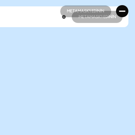
METAMASK'I EDİNİN
METAMASK'I EDİNİN
METAMASK'I EDİNİN
METAMASK'I EDİNİN