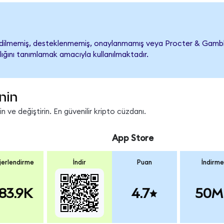
ilmemiş, desteklenmemiş, onaylanmamış veya Procter & Gamble ile 
lığını tanımlamak amacıyla kullanılmaktadır.
nin
 ve değiştirin. En güvenilir kripto cüzdanı.
App Store
erlendirme
İndir
Puan
İndirme
83.9K
4.7
50M