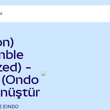
ci
on)
mble
ed) -
 (Ondo
önüştür
E (ONDO