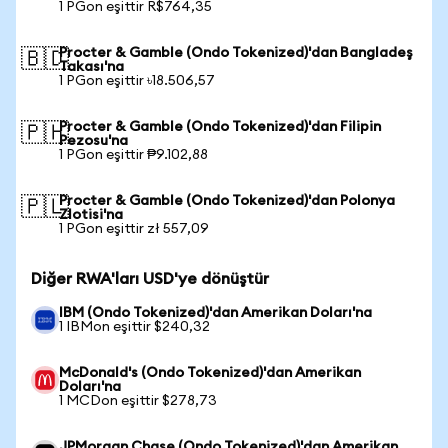
1 PGon eşittir R$764,35
Procter & Gamble (Ondo Tokenized)'dan Bangladeş
🇧🇩
Takası'na
1 PGon eşittir ৳18.506,57
Procter & Gamble (Ondo Tokenized)'dan Filipin
🇵🇭
Pezosu'na
1 PGon eşittir ₱9.102,88
Procter & Gamble (Ondo Tokenized)'dan Polonya
🇵🇱
Zlotisi'na
1 PGon eşittir zł 557,09
Diğer RWA'ları USD'ye dönüştür
IBM (Ondo Tokenized)'dan Amerikan Doları'na
1 IBMon eşittir $240,32
McDonald's (Ondo Tokenized)'dan Amerikan
Doları'na
1 MCDon eşittir $278,73
JPMorgan Chase (Ondo Tokenized)'dan Amerikan