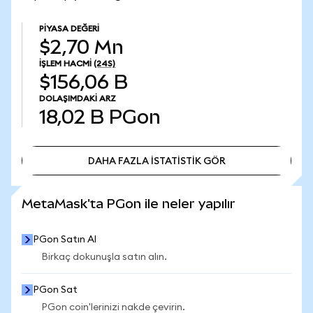
PIYASA DEĞERI
$2,70 Mn
İŞLEM HACMI
(24S)
$156,06 B
DOLAŞIMDAKI ARZ
18,02 B
PGon
DAHA FAZLA İSTATİSTİK GÖR
DAHA FAZLA İSTATİSTİK GÖR
MetaMask'ta PGon ile neler yapılır
PGon Satın Al
Birkaç dokunuşla satın alın.
PGon Sat
PGon coin'lerinizi nakde çevirin.