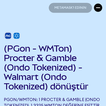
METAMASK'I EDİNİN
METAMASK'I EDİNİN
(PGon - WMTon)
Procter & Gamble
(Ondo Tokenized) -
Walmart (Ondo
Tokenized) dönüştür
PGON/WMTON: 1 PROCTER & GAMBLE (ONDO
TOKENIZED), 1,3325 WMTON DEĞERINE EŞITTIR