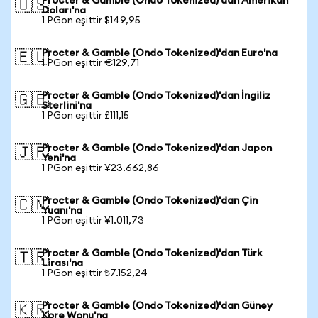
Procter & Gamble (Ondo Tokenized)'dan Amerikan
🇺🇸
Doları'na
1 PGon eşittir $149,95
Procter & Gamble (Ondo Tokenized)'dan Euro'na
🇪🇺
1 PGon eşittir €129,71
Procter & Gamble (Ondo Tokenized)'dan İngiliz
🇬🇧
Sterlini'na
1 PGon eşittir £111,15
Procter & Gamble (Ondo Tokenized)'dan Japon
🇯🇵
Yeni'na
1 PGon eşittir ¥23.662,86
Procter & Gamble (Ondo Tokenized)'dan Çin
🇨🇳
Yuanı'na
1 PGon eşittir ¥1.011,73
Procter & Gamble (Ondo Tokenized)'dan Türk
🇹🇷
Lirası'na
1 PGon eşittir ₺7.152,24
Procter & Gamble (Ondo Tokenized)'dan Güney
🇰🇷
Kore Wonu'na