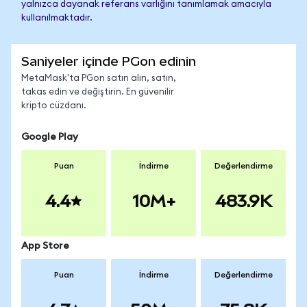
yalnızca dayanak referans varlığını tanımlamak amacıyla
kullanılmaktadır.
Saniyeler içinde PGon edinin
MetaMask'ta PGon satın alın, satın,
takas edin ve değiştirin. En güvenilir
kripto cüzdanı.
Google Play
Puan
İndirme
Değerlendirme
4.4
10M+
483.9K
App Store
Puan
İndirme
Değerlendirme