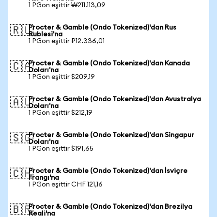
1 PGon eşittir ₩211.113,09
Procter & Gamble (Ondo Tokenized)'dan Rus
🇷🇺
Rublesi'na
1 PGon eşittir ₽12.336,01
Procter & Gamble (Ondo Tokenized)'dan Kanada
🇨🇦
Doları'na
1 PGon eşittir $209,19
Procter & Gamble (Ondo Tokenized)'dan Avustralya
🇦🇺
Doları'na
1 PGon eşittir $212,19
Procter & Gamble (Ondo Tokenized)'dan Singapur
🇸🇬
Doları'na
1 PGon eşittir $191,65
Procter & Gamble (Ondo Tokenized)'dan İsviçre
🇨🇭
Frangı'na
1 PGon eşittir CHF 121,16
Procter & Gamble (Ondo Tokenized)'dan Brezilya
🇧🇷
Reali'na