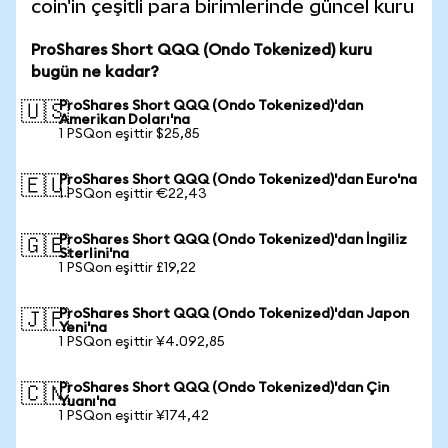
coin'in çeşitli para birimlerinde güncel kuru
ProShares Short QQQ (Ondo Tokenized) kuru
bugün ne kadar?
ProShares Short QQQ (Ondo Tokenized)'dan
🇺🇸
Amerikan Doları'na
1 PSQon eşittir $25,85
ProShares Short QQQ (Ondo Tokenized)'dan Euro'na
🇪🇺
1 PSQon eşittir €22,43
ProShares Short QQQ (Ondo Tokenized)'dan İngiliz
🇬🇧
Sterlini'na
1 PSQon eşittir £19,22
ProShares Short QQQ (Ondo Tokenized)'dan Japon
🇯🇵
Yeni'na
1 PSQon eşittir ¥4.092,85
ProShares Short QQQ (Ondo Tokenized)'dan Çin
🇨🇳
Yuanı'na
1 PSQon eşittir ¥174,42