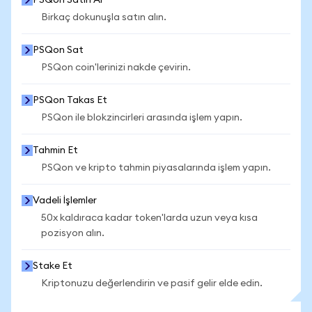
PSQon Satın Al
Birkaç dokunuşla satın alın.
PSQon Sat
PSQon coin'lerinizi nakde çevirin.
PSQon Takas Et
PSQon ile blokzincirleri arasında işlem yapın.
Tahmin Et
PSQon ve kripto tahmin piyasalarında işlem yapın.
Vadeli İşlemler
50x kaldıraca kadar token'larda uzun veya kısa
pozisyon alın.
Stake Et
Kriptonuzu değerlendirin ve pasif gelir elde edin.