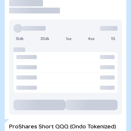
İşlem Yap
15dk
30dk
1sa
4sa
1G
ProShares Short QQQ (Ondo Tokenized)