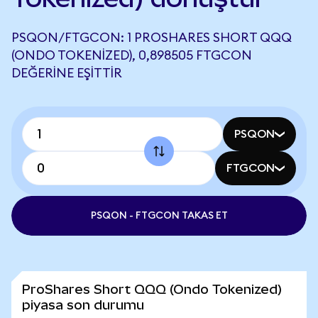
PSQON/FTGCON: 1 PROSHARES SHORT QQQ
(ONDO TOKENIZED), 0,898505 FTGCON
DEĞERINE EŞITTIR
PSQON
FTGCON
PSQON - FTGCON TAKAS ET
ProShares Short QQQ (Ondo Tokenized)
piyasa son durumu