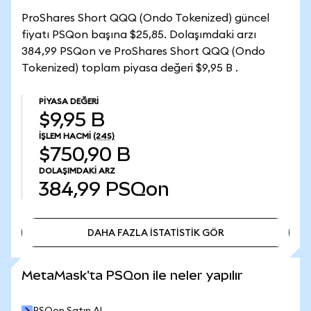
ProShares Short QQQ (Ondo Tokenized) güncel
fiyatı PSQon başına $25,85. Dolaşımdaki arzı
384,99 PSQon ve ProShares Short QQQ (Ondo
Tokenized) toplam piyasa değeri $9,95 B .
PIYASA DEĞERI
$9,95 B
İŞLEM HACMI
(24S)
$750,90 B
DOLAŞIMDAKI ARZ
384,99
PSQon
DAHA FAZLA İSTATİSTİK GÖR
DAHA FAZLA İSTATİSTİK GÖR
MetaMask'ta PSQon ile neler yapılır