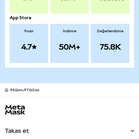
App Store
Puan
İndirme
Değerlendirme
4.7
50M+
75.8K
PSQon/FTGCon
MetaMask site alt bilgisi
Takas et
Takas İşlemleri