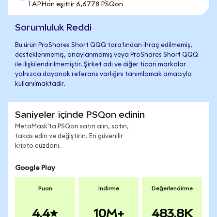
1 APHon eşittir 6,6778 PSQon
Sorumluluk Reddi
Bu ürün ProShares Short QQQ tarafından ihraç edilmemiş,
desteklenmemiş, onaylanmamış veya ProShares Short QQQ
ile ilişkilendirilmemiştir. Şirket adı ve diğer ticari markalar
yalnızca dayanak referans varlığını tanımlamak amacıyla
kullanılmaktadır.
Saniyeler içinde PSQon edinin
MetaMask'ta PSQon satın alın, satın,
takas edin ve değiştirin. En güvenilir
kripto cüzdanı.
Google Play
Puan
İndirme
Değerlendirme
4.4
10M+
483.8K