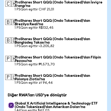
ProShares Short QQQ (Ondo Tokenized)'dan İsviçre
🇨🇭
Frangı'na
1 PSQon eşittir CHF 21,01
ProShares Short QQQ (Ondo Tokenized)'dan
🇧🇷
Brezilya Reali'na
1 PSQon eşittir R$132,45
ProShares Short QQQ (Ondo Tokenized)'dan
🇧🇩
Bangladeş Takası'na
1 PSQon eşittir ৳3.205,82
ProShares Short QQQ (Ondo Tokenized)'dan Filipin
🇵🇭
Pezosu'na
1 PSQon eşittir ₱1.573,70
ProShares Short QQQ (Ondo Tokenized)'dan
🇵🇱
Polonya Zlotisi'na
1 PSQon eşittir zł 96,46
Diğer RWA'ları USD'ye dönüştür
Global X Artificial Intelligence & Technology ETF
(Ondo Tokenized)'dan Amerikan Doları'na
1 AIQon eşittir $62,03