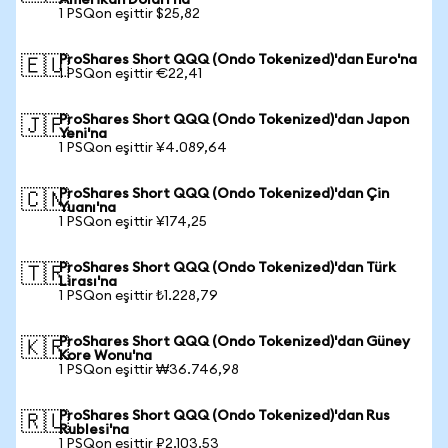
Amerikan Doları'na
1 PSQon eşittir $25,82
ProShares Short QQQ (Ondo Tokenized)'dan Euro'na
🇪🇺
1 PSQon eşittir €22,41
ProShares Short QQQ (Ondo Tokenized)'dan Japon
🇯🇵
Yeni'na
1 PSQon eşittir ¥4.089,64
ProShares Short QQQ (Ondo Tokenized)'dan Çin
🇨🇳
Yuanı'na
1 PSQon eşittir ¥174,25
ProShares Short QQQ (Ondo Tokenized)'dan Türk
🇹🇷
Lirası'na
1 PSQon eşittir ₺1.228,79
ProShares Short QQQ (Ondo Tokenized)'dan Güney
🇰🇷
Kore Wonu'na
1 PSQon eşittir ₩36.746,98
ProShares Short QQQ (Ondo Tokenized)'dan Rus
🇷🇺
Rublesi'na
1 PSQon eşittir ₽2.103,53