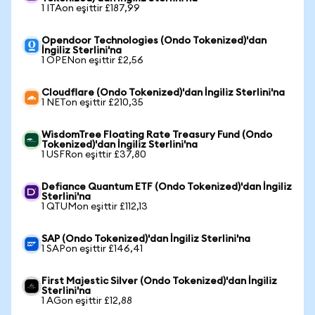
1 ITAon eşittir £187,99
Opendoor Technologies (Ondo Tokenized)'dan
İngiliz Sterlini'na
1 OPENon eşittir £2,56
Cloudflare (Ondo Tokenized)'dan İngiliz Sterlini'na
1 NETon eşittir £210,35
WisdomTree Floating Rate Treasury Fund (Ondo
Tokenized)'dan İngiliz Sterlini'na
1 USFRon eşittir £37,80
Defiance Quantum ETF (Ondo Tokenized)'dan İngiliz
Sterlini'na
1 QTUMon eşittir £112,13
SAP (Ondo Tokenized)'dan İngiliz Sterlini'na
1 SAPon eşittir £146,41
First Majestic Silver (Ondo Tokenized)'dan İngiliz
Sterlini'na
1 AGon eşittir £12,88