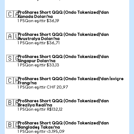
ProShares Short QQQ (Ondo Tokenized)'dan
🇨🇦
Kanada Doları'na
1 PSQon eşittir $36,19
ProShares Short QQQ (Ondo Tokenized)'dan
🇦🇺
Avustralya Doları'na
1 PSQon eşittir $36,71
ProShares Short QQQ (Ondo Tokenized)'dan
🇸🇬
Singapur Doları'na
1 PSQon eşittir $33,13
ProShares Short QQQ (Ondo Tokenized)'dan İsviçre
🇨🇭
Frangı'na
1 PSQon eşittir CHF 20,97
ProShares Short QQQ (Ondo Tokenized)'dan
🇧🇷
Brezilya Reali'na
1 PSQon eşittir R$132,12
ProShares Short QQQ (Ondo Tokenized)'dan
🇧🇩
Bangladeş Takası'na
1 PSQon eşittir ৳3.195,09