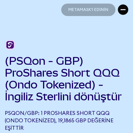
METAMASK'I EDİNİN
METAMASK'I EDİNİN
(PSQon - GBP)
ProShares Short QQQ
(Ondo Tokenized) -
İngiliz Sterlini dönüştür
PSQON/GBP: 1 PROSHARES SHORT QQQ
(ONDO TOKENIZED), 19,1865 GBP DEĞERINE
EŞITTIR