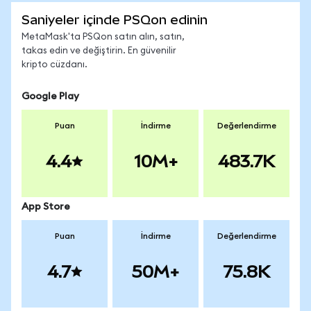
Saniyeler içinde PSQon edinin
MetaMask'ta PSQon satın alın, satın,
takas edin ve değiştirin. En güvenilir
kripto cüzdanı.
Google Play
Puan
İndirme
Değerlendirme
4.4
10M+
483.7K
App Store
Puan
İndirme
Değerlendirme
4.7
50M+
75.8K