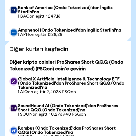
Bank of America (Ondo Tokenized)'dan İngiliz
Sterlini'na
1 BACon eşittir £47,18
Amphenol (Ondo Tokenized)'dan İngiliz Sterlini'na
1 APHon eşittir £128,28
Diğer kurları keşfedin
Diğer kripto coinleri ProShares Short QQQ (Ondo
Tokenized) (PSQon) coin'e çevirin
Global X Artificial Intelligence & Technology ETF
(Ondo Tokenized)'dan ProShares Short QQQ (Ondo
Tokenized)'na
1 AIQon eşittir 2,4026 PSQon
SoundHound AI (Ondo Tokenized)'dan ProShares
Short QQQ (Ondo Tokenized)'na
1 SOUNon eşittir 0,276940 PSQon
Rambus (Ondo Tokenized)'dan ProShares Short
QQQ (Ondo Tokenized)'na