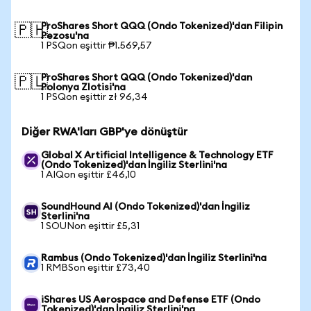
ProShares Short QQQ (Ondo Tokenized)'dan Filipin
🇵🇭
Pezosu'na
1 PSQon eşittir ₱1.569,57
ProShares Short QQQ (Ondo Tokenized)'dan
🇵🇱
Polonya Zlotisi'na
1 PSQon eşittir zł 96,34
Diğer RWA'ları GBP'ye dönüştür
Global X Artificial Intelligence & Technology ETF
(Ondo Tokenized)'dan İngiliz Sterlini'na
1 AIQon eşittir £46,10
SoundHound AI (Ondo Tokenized)'dan İngiliz
Sterlini'na
1 SOUNon eşittir £5,31
Rambus (Ondo Tokenized)'dan İngiliz Sterlini'na
1 RMBSon eşittir £73,40
iShares US Aerospace and Defense ETF (Ondo
Tokenized)'dan İngiliz Sterlini'na