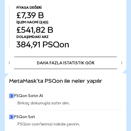
PIYASA DEĞERI
£7,39 B
İŞLEM HACMI
(24S)
£541,82 B
DOLAŞIMDAKI ARZ
384,91
PSQon
DAHA FAZLA İSTATİSTİK GÖR
DAHA FAZLA İSTATİSTİK GÖR
MetaMask'ta PSQon ile neler yapılır
PSQon Satın Al
Birkaç dokunuşla satın alın.
PSQon Sat
PSQon coin'lerinizi nakde çevirin.