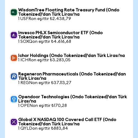
WisdomTree Floating Rate Treasury Fund (Ondo
Tokenized)'dan Türk Lirası'na
1 USFRon eşittir ₺2.438,79
Invesco PHLX Semiconductor ETF (Ondo
Tokenized)'dan Türk Lirası'na
1 SOXQon eşittir ₺4.616,68
Ichor Holdings (Ondo Tokenized)'dan Türk Lirası'na
1 ICHRon eşittir ₺3.283,05
Regeneron Pharmaceuticals (Ondo Tokenized)'dan
Türk Lirası'na
1 REGNon eşittir ₺37.113,27
Opendoor Technologies (Ondo Tokenized)'dan Türk
Lirası'na
1 OPENon eşittir ₺170,28
Global X NASDAQ 100 Covered Call ETF (Ondo
Tokenized)'dan Türk Lirası'na
1 QYLDon eşittir ₺883,84