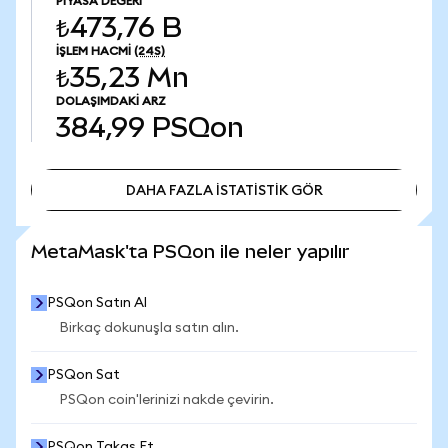
PIYASA DEĞERI
₺473,76 B
İŞLEM HACMI
(24S)
₺35,23 Mn
DOLAŞIMDAKI ARZ
384,99
PSQon
DAHA FAZLA İSTATİSTİK GÖR
DAHA FAZLA İSTATİSTİK GÖR
MetaMask'ta PSQon ile neler yapılır
PSQon Satın Al
Birkaç dokunuşla satın alın.
PSQon Sat
PSQon coin'lerinizi nakde çevirin.
PSQon Takas Et