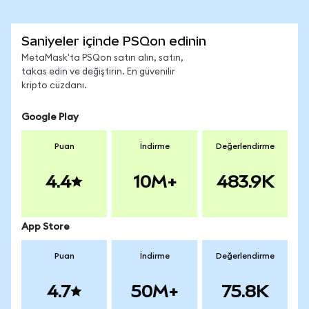
Saniyeler içinde PSQon edinin
MetaMask'ta PSQon satın alın, satın,
takas edin ve değiştirin. En güvenilir
kripto cüzdanı.
Google Play
Puan
İndirme
Değerlendirme
4.4
10M+
483.9K
App Store
Puan
İndirme
Değerlendirme
4.7
50M+
75.8K