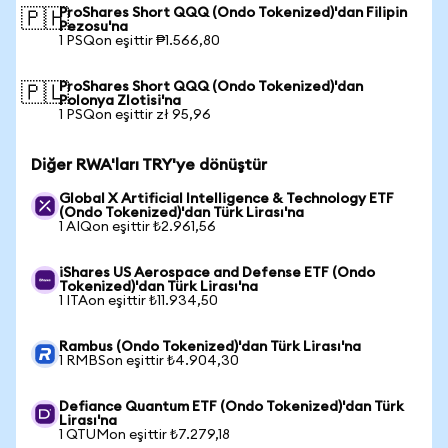
ProShares Short QQQ (Ondo Tokenized)'dan Filipin
🇵🇭
Pezosu'na
1 PSQon eşittir ₱1.566,80
ProShares Short QQQ (Ondo Tokenized)'dan
🇵🇱
Polonya Zlotisi'na
1 PSQon eşittir zł 95,96
Diğer RWA'ları TRY'ye dönüştür
Global X Artificial Intelligence & Technology ETF
(Ondo Tokenized)'dan Türk Lirası'na
1 AIQon eşittir ₺2.961,56
iShares US Aerospace and Defense ETF (Ondo
Tokenized)'dan Türk Lirası'na
1 ITAon eşittir ₺11.934,50
Rambus (Ondo Tokenized)'dan Türk Lirası'na
1 RMBSon eşittir ₺4.904,30
Defiance Quantum ETF (Ondo Tokenized)'dan Türk
Lirası'na
1 QTUMon eşittir ₺7.279,18