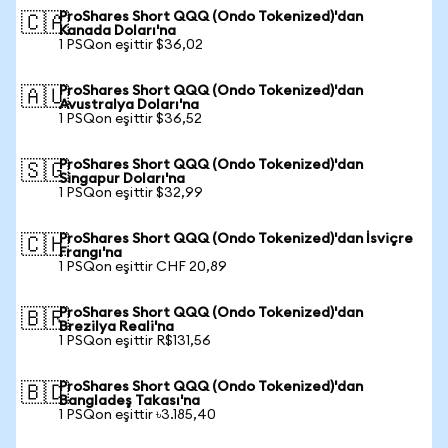
ProShares Short QQQ (Ondo Tokenized)'dan
🇨🇦
Kanada Doları'na
1 PSQon eşittir $36,02
ProShares Short QQQ (Ondo Tokenized)'dan
🇦🇺
Avustralya Doları'na
1 PSQon eşittir $36,52
ProShares Short QQQ (Ondo Tokenized)'dan
🇸🇬
Singapur Doları'na
1 PSQon eşittir $32,99
ProShares Short QQQ (Ondo Tokenized)'dan İsviçre
🇨🇭
Frangı'na
1 PSQon eşittir CHF 20,89
ProShares Short QQQ (Ondo Tokenized)'dan
🇧🇷
Brezilya Reali'na
1 PSQon eşittir R$131,56
ProShares Short QQQ (Ondo Tokenized)'dan
🇧🇩
Bangladeş Takası'na
1 PSQon eşittir ৳3.185,40