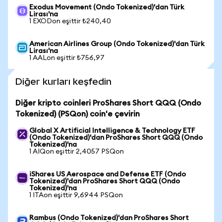
Exodus Movement (Ondo Tokenized)'dan Türk
Lirası'na
1 EXODon eşittir ₺240,40
American Airlines Group (Ondo Tokenized)'dan Türk
Lirası'na
1 AALon eşittir ₺756,97
Diğer kurları keşfedin
Diğer kripto coinleri ProShares Short QQQ (Ondo
Tokenized) (PSQon) coin'e çevirin
Global X Artificial Intelligence & Technology ETF
(Ondo Tokenized)'dan ProShares Short QQQ (Ondo
Tokenized)'na
1 AIQon eşittir 2,4057 PSQon
iShares US Aerospace and Defense ETF (Ondo
Tokenized)'dan ProShares Short QQQ (Ondo
Tokenized)'na
1 ITAon eşittir 9,6944 PSQon
Rambus (Ondo Tokenized)'dan ProShares Short