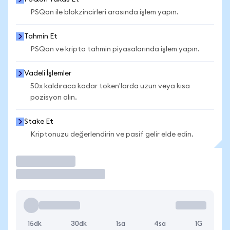
PSQon ile blokzincirleri arasında işlem yapın.
Tahmin Et
PSQon ve kripto tahmin piyasalarında işlem yapın.
Vadeli İşlemler
50x kaldıraca kadar token'larda uzun veya kısa
pozisyon alın.
Stake Et
Kriptonuzu değerlendirin ve pasif gelir elde edin.
İşlem Yap
15dk
30dk
1sa
4sa
1G