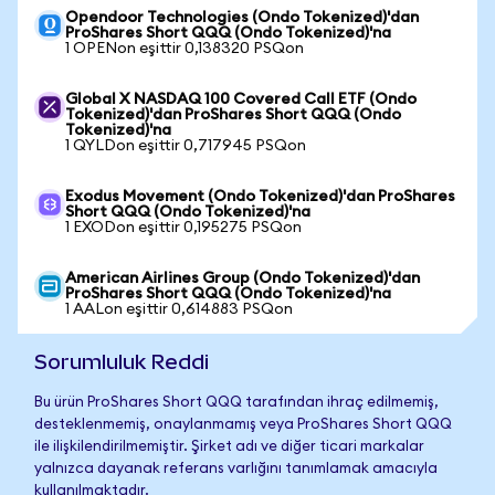
Opendoor Technologies (Ondo Tokenized)'dan
ProShares Short QQQ (Ondo Tokenized)'na
1 OPENon eşittir 0,138320 PSQon
Global X NASDAQ 100 Covered Call ETF (Ondo
Tokenized)'dan ProShares Short QQQ (Ondo
Tokenized)'na
1 QYLDon eşittir 0,717945 PSQon
Exodus Movement (Ondo Tokenized)'dan ProShares
Short QQQ (Ondo Tokenized)'na
1 EXODon eşittir 0,195275 PSQon
American Airlines Group (Ondo Tokenized)'dan
ProShares Short QQQ (Ondo Tokenized)'na
1 AALon eşittir 0,614883 PSQon
Sorumluluk Reddi
Bu ürün ProShares Short QQQ tarafından ihraç edilmemiş,
desteklenmemiş, onaylanmamış veya ProShares Short QQQ
ile ilişkilendirilmemiştir. Şirket adı ve diğer ticari markalar
yalnızca dayanak referans varlığını tanımlamak amacıyla
kullanılmaktadır.