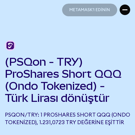
METAMASK'I EDİNİN
METAMASK'I EDİNİN
(PSQon - TRY)
ProShares Short QQQ
(Ondo Tokenized) -
Türk Lirası dönüştür
PSQON/TRY: 1 PROSHARES SHORT QQQ (ONDO
TOKENIZED), 1.231,0723 TRY DEĞERINE EŞITTIR