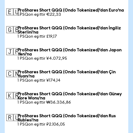
ProShares Short QQQ (Ondo Tokenized)'dan Euro'na
🇪🇺
1 PSQon eşittir €22,33
ProShares Short QQQ (Ondo Tokenized)'dan İngiliz
🇬🇧
Sterlini'na
1 PSQon eşittir £19,17
ProShares Short QQQ (Ondo Tokenized)'dan Japon
🇯🇵
Yeni'na
1 PSQon eşittir ¥4.072,95
ProShares Short QQQ (Ondo Tokenized)'dan Çin
🇨🇳
Yuanı'na
1 PSQon eşittir ¥174,14
ProShares Short QQQ (Ondo Tokenized)'dan Güney
🇰🇷
Kore Wonu'na
1 PSQon eşittir ₩36.336,86
ProShares Short QQQ (Ondo Tokenized)'dan Rus
🇷🇺
Rublesi'na
1 PSQon eşittir ₽2.106,05