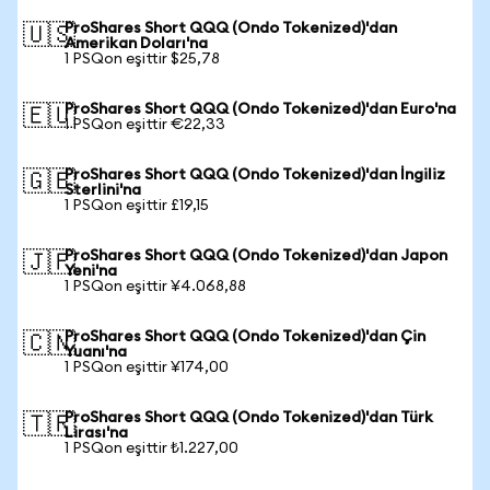
ProShares Short QQQ (Ondo Tokenized)'dan
🇺🇸
Amerikan Doları'na
1 PSQon eşittir $25,78
ProShares Short QQQ (Ondo Tokenized)'dan Euro'na
🇪🇺
1 PSQon eşittir €22,33
ProShares Short QQQ (Ondo Tokenized)'dan İngiliz
🇬🇧
Sterlini'na
1 PSQon eşittir £19,15
ProShares Short QQQ (Ondo Tokenized)'dan Japon
🇯🇵
Yeni'na
1 PSQon eşittir ¥4.068,88
ProShares Short QQQ (Ondo Tokenized)'dan Çin
🇨🇳
Yuanı'na
1 PSQon eşittir ¥174,00
ProShares Short QQQ (Ondo Tokenized)'dan Türk
🇹🇷
Lirası'na
1 PSQon eşittir ₺1.227,00