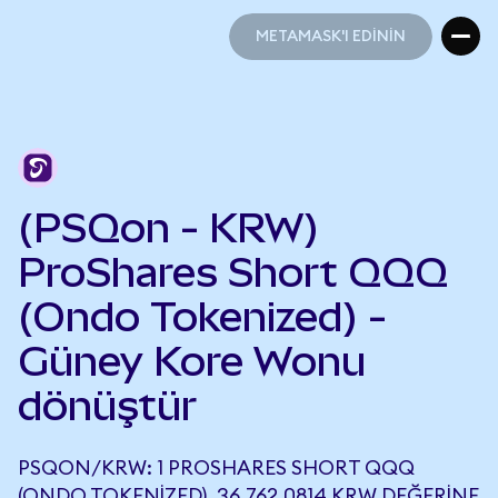
METAMASK'I EDİNİN
METAMASK'I EDİNİN
(PSQon - KRW)
ProShares Short QQQ
(Ondo Tokenized) -
Güney Kore Wonu
dönüştür
PSQON/KRW: 1 PROSHARES SHORT QQQ
(ONDO TOKENIZED), 36.762,0814 KRW DEĞERINE