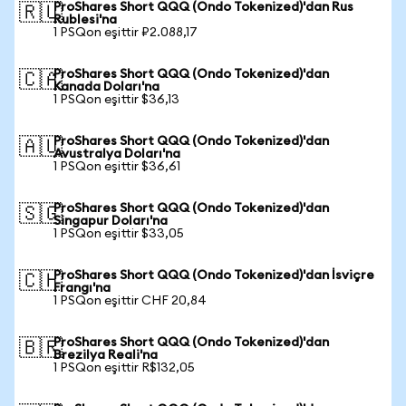
ProShares Short QQQ (Ondo Tokenized)'dan Rus
🇷🇺
Rublesi'na
1 PSQon eşittir ₽2.088,17
ProShares Short QQQ (Ondo Tokenized)'dan
🇨🇦
Kanada Doları'na
1 PSQon eşittir $36,13
ProShares Short QQQ (Ondo Tokenized)'dan
🇦🇺
Avustralya Doları'na
1 PSQon eşittir $36,61
ProShares Short QQQ (Ondo Tokenized)'dan
🇸🇬
Singapur Doları'na
1 PSQon eşittir $33,05
ProShares Short QQQ (Ondo Tokenized)'dan İsviçre
🇨🇭
Frangı'na
1 PSQon eşittir CHF 20,84
ProShares Short QQQ (Ondo Tokenized)'dan
🇧🇷
Brezilya Reali'na
1 PSQon eşittir R$132,05