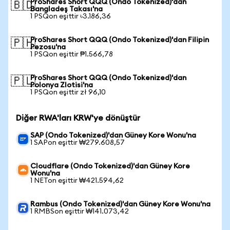
ProShares Short QQQ (Ondo Tokenized)'dan
🇧🇩
Bangladeş Takası'na
1 PSQon eşittir ৳3.186,36
ProShares Short QQQ (Ondo Tokenized)'dan Filipin
🇵🇭
Pezosu'na
1 PSQon eşittir ₱1.566,78
ProShares Short QQQ (Ondo Tokenized)'dan
🇵🇱
Polonya Zlotisi'na
1 PSQon eşittir zł 96,10
Diğer RWA'ları KRW'ye dönüştür
SAP (Ondo Tokenized)'dan Güney Kore Wonu'na
1 SAPon eşittir ₩279.608,57
Cloudflare (Ondo Tokenized)'dan Güney Kore
Wonu'na
1 NETon eşittir ₩421.594,62
Rambus (Ondo Tokenized)'dan Güney Kore Wonu'na
1 RMBSon eşittir ₩141.073,42