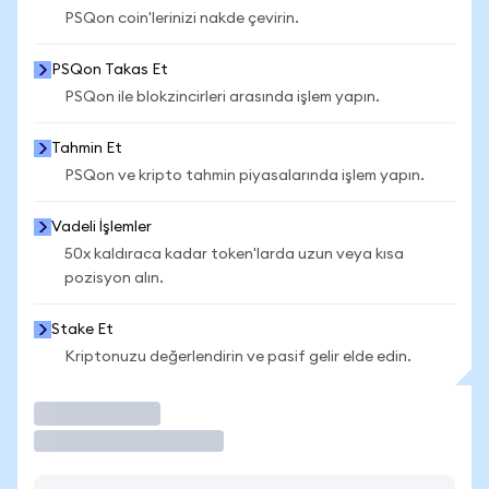
PSQon coin'lerinizi nakde çevirin.
PSQon Takas Et
PSQon ile blokzincirleri arasında işlem yapın.
Tahmin Et
PSQon ve kripto tahmin piyasalarında işlem yapın.
Vadeli İşlemler
50x kaldıraca kadar token'larda uzun veya kısa
pozisyon alın.
Stake Et
Kriptonuzu değerlendirin ve pasif gelir elde edin.
İşlem Yap