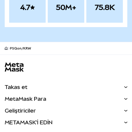
4.7
50M+
75.8K
PSQon/KRW
MetaMask site alt bilgisi
Takas et
Takas İşlemleri
MetaMask Para
Tahmin Et
YENİ
Kripto Al
Geliştiriciler
Perps
YENİ
MetaMask Kart
Dökümantasyon
METAMASK'İ EDİN
RWA'lar
mUSD
YENİ
Kontrol Paneli
İşlem Kalkanı