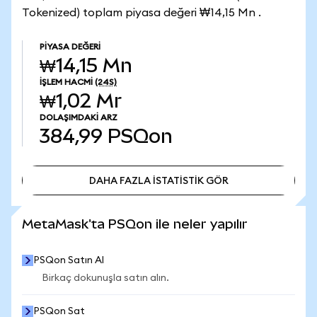
Tokenized) toplam piyasa değeri ₩14,15 Mn .
PIYASA DEĞERI
₩14,15 Mn
İŞLEM HACMI
(24S)
₩1,02 Mr
DOLAŞIMDAKI ARZ
384,99
PSQon
DAHA FAZLA İSTATİSTİK GÖR
DAHA FAZLA İSTATİSTİK GÖR
MetaMask'ta PSQon ile neler yapılır
PSQon Satın Al
Birkaç dokunuşla satın alın.
PSQon Sat