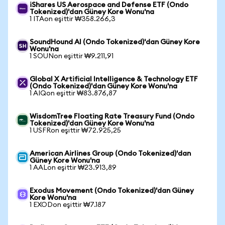
iShares US Aerospace and Defense ETF (Ondo
Tokenized)'dan Güney Kore Wonu'na
1 ITAon eşittir ₩358.266,3
SoundHound AI (Ondo Tokenized)'dan Güney Kore
Wonu'na
1 SOUNon eşittir ₩9.211,91
Global X Artificial Intelligence & Technology ETF
(Ondo Tokenized)'dan Güney Kore Wonu'na
1 AIQon eşittir ₩83.876,87
WisdomTree Floating Rate Treasury Fund (Ondo
Tokenized)'dan Güney Kore Wonu'na
1 USFRon eşittir ₩72.925,25
American Airlines Group (Ondo Tokenized)'dan
Güney Kore Wonu'na
1 AALon eşittir ₩23.913,89
Exodus Movement (Ondo Tokenized)'dan Güney
Kore Wonu'na
1 EXODon eşittir ₩7.187