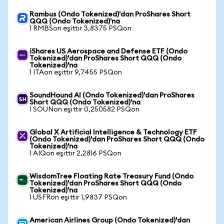
Rambus (Ondo Tokenized)'dan ProShares Short
QQQ (Ondo Tokenized)'na
1 RMBSon eşittir 3,8375 PSQon
iShares US Aerospace and Defense ETF (Ondo
Tokenized)'dan ProShares Short QQQ (Ondo
Tokenized)'na
1 ITAon eşittir 9,7455 PSQon
SoundHound AI (Ondo Tokenized)'dan ProShares
Short QQQ (Ondo Tokenized)'na
1 SOUNon eşittir 0,250582 PSQon
Global X Artificial Intelligence & Technology ETF
(Ondo Tokenized)'dan ProShares Short QQQ (Ondo
Tokenized)'na
1 AIQon eşittir 2,2816 PSQon
WisdomTree Floating Rate Treasury Fund (Ondo
Tokenized)'dan ProShares Short QQQ (Ondo
Tokenized)'na
1 USFRon eşittir 1,9837 PSQon
American Airlines Group (Ondo Tokenized)'dan