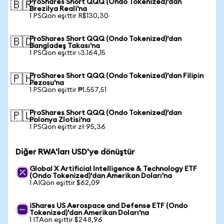
ProShares Short QQQ (Ondo Tokenized)'dan
🇧🇷
Brezilya Reali'na
1 PSQon eşittir R$130,30
ProShares Short QQQ (Ondo Tokenized)'dan
🇧🇩
Bangladeş Takası'na
1 PSQon eşittir ৳3.164,15
ProShares Short QQQ (Ondo Tokenized)'dan Filipin
🇵🇭
Pezosu'na
1 PSQon eşittir ₱1.557,51
ProShares Short QQQ (Ondo Tokenized)'dan
🇵🇱
Polonya Zlotisi'na
1 PSQon eşittir zł 95,36
Diğer RWA'ları USD'ye dönüştür
Global X Artificial Intelligence & Technology ETF
(Ondo Tokenized)'dan Amerikan Doları'na
1 AIQon eşittir $62,09
iShares US Aerospace and Defense ETF (Ondo
Tokenized)'dan Amerikan Doları'na
1 ITAon eşittir $248,96