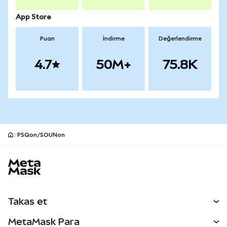
App Store
Puan
İndirme
Değerlendirme
4.7
50M+
75.8K
PSQon/SOUNon
MetaMask site alt bilgisi
Takas et
Takas İşlemleri
MetaMask Para