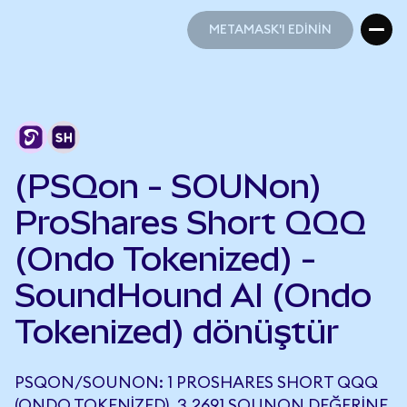
METAMASK'I EDİNİN
METAMASK'I EDİNİN
(PSQon - SOUNon)
ProShares Short QQQ
(Ondo Tokenized) -
SoundHound AI (Ondo
Tokenized) dönüştür
PSQON/SOUNON: 1 PROSHARES SHORT QQQ
(ONDO TOKENIZED), 3,2691 SOUNON DEĞERINE