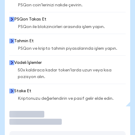
PSQon coin'lerinizi nakde çevirin.
PSQon Takas Et
PSQon ile blokzincirleri arasında işlem yapın.
Tahmin Et
PSQon ve kripto tahmin piyasalarında işlem yapın.
Vadeli İşlemler
50x kaldıraca kadar token'larda uzun veya kısa
pozisyon alın.
Stake Et
Kriptonuzu değerlendirin ve pasif gelir elde edin.
İşlem Yap