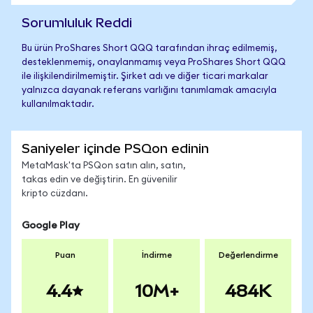
Sorumluluk Reddi
Bu ürün ProShares Short QQQ tarafından ihraç edilmemiş,
desteklenmemiş, onaylanmamış veya ProShares Short QQQ
ile ilişkilendirilmemiştir. Şirket adı ve diğer ticari markalar
yalnızca dayanak referans varlığını tanımlamak amacıyla
kullanılmaktadır.
Saniyeler içinde PSQon edinin
MetaMask'ta PSQon satın alın, satın,
takas edin ve değiştirin. En güvenilir
kripto cüzdanı.
Google Play
Puan
İndirme
Değerlendirme
4.4
10M+
484K