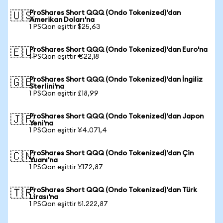
ProShares Short QQQ (Ondo Tokenized)'dan
🇺🇸
Amerikan Doları'na
1 PSQon eşittir $25,63
ProShares Short QQQ (Ondo Tokenized)'dan Euro'na
🇪🇺
1 PSQon eşittir €22,18
ProShares Short QQQ (Ondo Tokenized)'dan İngiliz
🇬🇧
Sterlini'na
1 PSQon eşittir £18,99
ProShares Short QQQ (Ondo Tokenized)'dan Japon
🇯🇵
Yeni'na
1 PSQon eşittir ¥4.071,4
ProShares Short QQQ (Ondo Tokenized)'dan Çin
🇨🇳
Yuanı'na
1 PSQon eşittir ¥172,87
ProShares Short QQQ (Ondo Tokenized)'dan Türk
🇹🇷
Lirası'na
1 PSQon eşittir ₺1.222,87