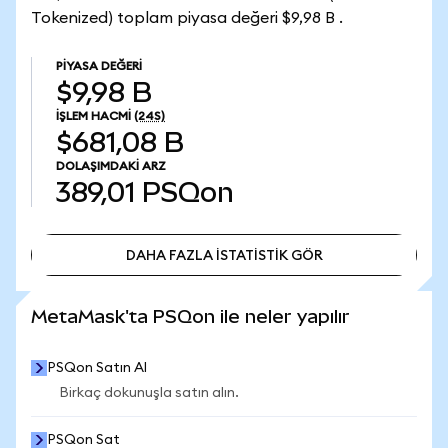
Tokenized) toplam piyasa değeri $9,98 B .
PIYASA DEĞERI
$9,98 B
İŞLEM HACMI
(24S)
$681,08 B
DOLAŞIMDAKI ARZ
389,01
PSQon
DAHA FAZLA İSTATİSTİK GÖR
DAHA FAZLA İSTATİSTİK GÖR
MetaMask'ta PSQon ile neler yapılır
PSQon Satın Al
Birkaç dokunuşla satın alın.
PSQon Sat