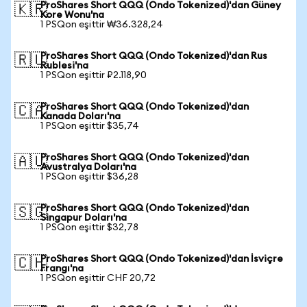
ProShares Short QQQ (Ondo Tokenized)'dan Güney
🇰🇷
Kore Wonu'na
1 PSQon eşittir ₩36.328,24
ProShares Short QQQ (Ondo Tokenized)'dan Rus
🇷🇺
Rublesi'na
1 PSQon eşittir ₽2.118,90
ProShares Short QQQ (Ondo Tokenized)'dan
🇨🇦
Kanada Doları'na
1 PSQon eşittir $35,74
ProShares Short QQQ (Ondo Tokenized)'dan
🇦🇺
Avustralya Doları'na
1 PSQon eşittir $36,28
ProShares Short QQQ (Ondo Tokenized)'dan
🇸🇬
Singapur Doları'na
1 PSQon eşittir $32,78
ProShares Short QQQ (Ondo Tokenized)'dan İsviçre
🇨🇭
Frangı'na
1 PSQon eşittir CHF 20,72