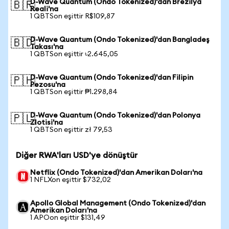
D-Wave Quantum (Ondo Tokenized)'dan Brezilya
🇧🇷
Reali'na
1 QBTSon eşittir R$109,87
D-Wave Quantum (Ondo Tokenized)'dan Bangladeş
🇧🇩
Takası'na
1 QBTSon eşittir ৳2.645,05
D-Wave Quantum (Ondo Tokenized)'dan Filipin
🇵🇭
Pezosu'na
1 QBTSon eşittir ₱1.298,84
D-Wave Quantum (Ondo Tokenized)'dan Polonya
🇵🇱
Zlotisi'na
1 QBTSon eşittir zł 79,53
Diğer RWA'ları USD'ye dönüştür
Netflix (Ondo Tokenized)'dan Amerikan Doları'na
1 NFLXon eşittir $732,02
Apollo Global Management (Ondo Tokenized)'dan
Amerikan Doları'na
1 APOon eşittir $131,49