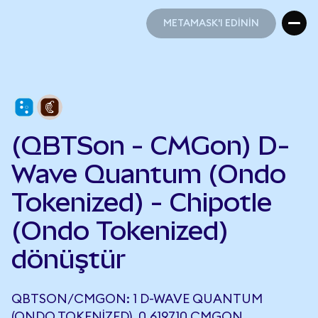
METAMASK'I EDİNİN
METAMASK'I EDİNİN
(QBTSon - CMGon) D-
Wave Quantum (Ondo
Tokenized) - Chipotle
(Ondo Tokenized)
dönüştür
QBTSON/CMGON: 1 D-WAVE QUANTUM
(ONDO TOKENIZED), 0,619710 CMGON