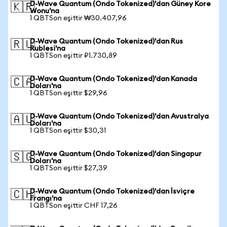
D-Wave Quantum (Ondo Tokenized)'dan Güney Kore
🇰🇷
Wonu'na
1 QBTSon eşittir ₩30.407,96
D-Wave Quantum (Ondo Tokenized)'dan Rus
🇷🇺
Rublesi'na
1 QBTSon eşittir ₽1.730,89
D-Wave Quantum (Ondo Tokenized)'dan Kanada
🇨🇦
Doları'na
1 QBTSon eşittir $29,96
D-Wave Quantum (Ondo Tokenized)'dan Avustralya
🇦🇺
Doları'na
1 QBTSon eşittir $30,31
D-Wave Quantum (Ondo Tokenized)'dan Singapur
🇸🇬
Doları'na
1 QBTSon eşittir $27,39
D-Wave Quantum (Ondo Tokenized)'dan İsviçre
🇨🇭
Frangı'na
1 QBTSon eşittir CHF 17,26