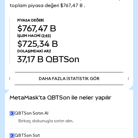
toplam piyasa değeri $767,47 B .
PIYASA DEĞERI
$767,47 B
İŞLEM HACMI
(24S)
$725,34 B
DOLAŞIMDAKI ARZ
37,17 B
QBTSon
DAHA FAZLA İSTATİSTİK GÖR
DAHA FAZLA İSTATİSTİK GÖR
MetaMask'ta QBTSon ile neler yapılır
QBTSon Satın Al
Birkaç dokunuşla satın alın.
QBTSon Sat