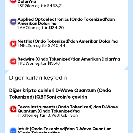
Doları'na
1 SPGIon eşittir $433,21
Applied Optoelectronics (Ondo Tokenized)'dan
Amerikan Doları'na
1 AAOIon eşittir $134,20
Netflix (Ondo Tokenized)'dan Amerikan Doları'na
1 NFLXon eşittir $740,44
Redwire (Ondo Tokenized)'dan Amerikan Doları'na
1 RDWon eşittir $13,47
Diğer kurları keşfedin
Diğer kripto coinleri D-Wave Quantum (Ondo
Tokenized) (QBTSon) coin'e çevirin
Texas Instruments (Ondo Tokenized)'dan D-Wave
Quantum (Ondo Tokenized)'na
1 TXNon eşittir 13,9801 QBTSon
Intuit (Ondo Tokenized)'dan D-Wave Quantum