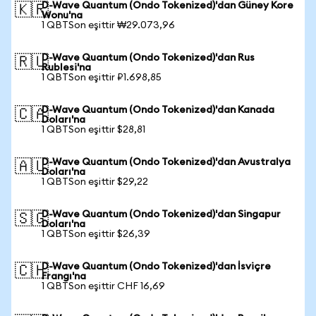
D-Wave Quantum (Ondo Tokenized)'dan Güney Kore
🇰🇷
Wonu'na
1 QBTSon eşittir ₩29.073,96
D-Wave Quantum (Ondo Tokenized)'dan Rus
🇷🇺
Rublesi'na
1 QBTSon eşittir ₽1.698,85
D-Wave Quantum (Ondo Tokenized)'dan Kanada
🇨🇦
Doları'na
1 QBTSon eşittir $28,81
D-Wave Quantum (Ondo Tokenized)'dan Avustralya
🇦🇺
Doları'na
1 QBTSon eşittir $29,22
D-Wave Quantum (Ondo Tokenized)'dan Singapur
🇸🇬
Doları'na
1 QBTSon eşittir $26,39
D-Wave Quantum (Ondo Tokenized)'dan İsviçre
🇨🇭
Frangı'na
1 QBTSon eşittir CHF 16,69