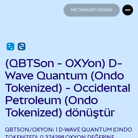
METAMASK'I EDİNİN
METAMASK'I EDİNİN
(QBTSon - OXYon) D-
Wave Quantum (Ondo
Tokenized) - Occidental
Petroleum (Ondo
Tokenized) dönüştür
QBTSON/OXYON: 1 D-WAVE QUANTUM (ONDO
TOKENIZED), 0,374298 OXYON DEĞERINE