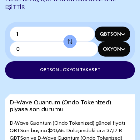
EŞITTIR
QBTSON
OXYON
QBTSON - OXYON TAKAS ET
D-Wave Quantum (Ondo Tokenized)
piyasa son durumu
D-Wave Quantum (Ondo Tokenized) güncel fiyatı
QBTSon başına $20,65. Dolaşımdaki arzı 37,17 B
QBTSon ve D-Wave Quantum (Ondo Tokenized)