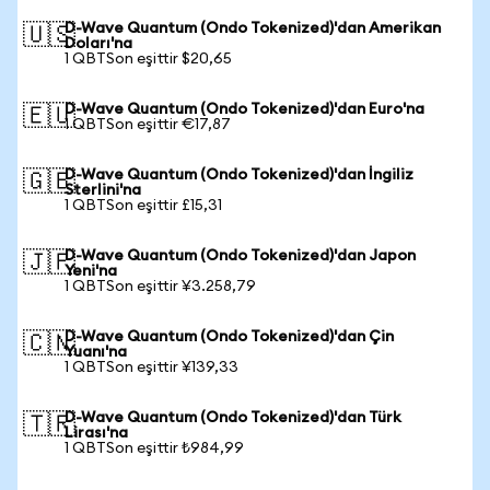
D-Wave Quantum (Ondo Tokenized)'dan Amerikan
🇺🇸
Doları'na
1 QBTSon eşittir $20,65
D-Wave Quantum (Ondo Tokenized)'dan Euro'na
🇪🇺
1 QBTSon eşittir €17,87
D-Wave Quantum (Ondo Tokenized)'dan İngiliz
🇬🇧
Sterlini'na
1 QBTSon eşittir £15,31
D-Wave Quantum (Ondo Tokenized)'dan Japon
🇯🇵
Yeni'na
1 QBTSon eşittir ¥3.258,79
D-Wave Quantum (Ondo Tokenized)'dan Çin
🇨🇳
Yuanı'na
1 QBTSon eşittir ¥139,33
D-Wave Quantum (Ondo Tokenized)'dan Türk
🇹🇷
Lirası'na
1 QBTSon eşittir ₺984,99