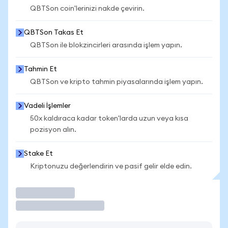
QBTSon coin'lerinizi nakde çevirin.
QBTSon Takas Et
QBTSon ile blokzincirleri arasında işlem yapın.
Tahmin Et
QBTSon ve kripto tahmin piyasalarında işlem yapın.
Vadeli İşlemler
50x kaldıraca kadar token'larda uzun veya kısa
pozisyon alın.
Stake Et
Kriptonuzu değerlendirin ve pasif gelir elde edin.
İşlem Yap