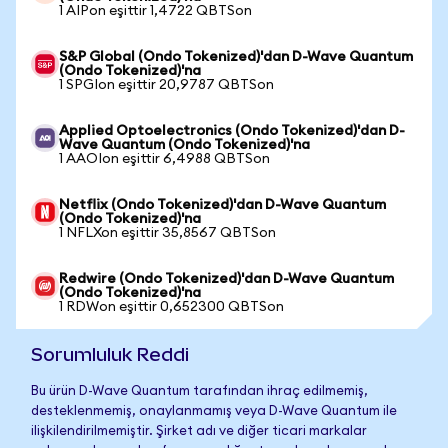
1 AIPon eşittir 1,4722 QBTSon
S&P Global (Ondo Tokenized)'dan D-Wave Quantum
(Ondo Tokenized)'na
1 SPGIon eşittir 20,9787 QBTSon
Applied Optoelectronics (Ondo Tokenized)'dan D-
Wave Quantum (Ondo Tokenized)'na
1 AAOIon eşittir 6,4988 QBTSon
Netflix (Ondo Tokenized)'dan D-Wave Quantum
(Ondo Tokenized)'na
1 NFLXon eşittir 35,8567 QBTSon
Redwire (Ondo Tokenized)'dan D-Wave Quantum
(Ondo Tokenized)'na
1 RDWon eşittir 0,652300 QBTSon
Sorumluluk Reddi
Bu ürün D-Wave Quantum tarafından ihraç edilmemiş,
desteklenmemiş, onaylanmamış veya D-Wave Quantum ile
ilişkilendirilmemiştir. Şirket adı ve diğer ticari markalar