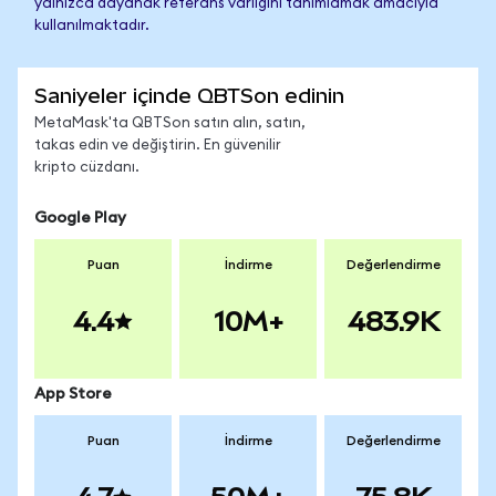
yalnızca dayanak referans varlığını tanımlamak amacıyla
kullanılmaktadır.
Saniyeler içinde QBTSon edinin
MetaMask'ta QBTSon satın alın, satın,
takas edin ve değiştirin. En güvenilir
kripto cüzdanı.
Google Play
Puan
İndirme
Değerlendirme
4.4
10M+
483.9K
App Store
Puan
İndirme
Değerlendirme