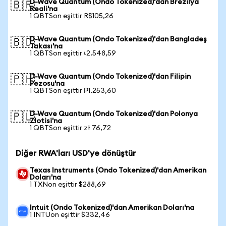
D-Wave Quantum (Ondo Tokenized)'dan Brezilya
🇧🇷
Reali'na
1 QBTSon eşittir R$105,26
D-Wave Quantum (Ondo Tokenized)'dan Bangladeş
🇧🇩
Takası'na
1 QBTSon eşittir ৳2.548,59
D-Wave Quantum (Ondo Tokenized)'dan Filipin
🇵🇭
Pezosu'na
1 QBTSon eşittir ₱1.253,60
D-Wave Quantum (Ondo Tokenized)'dan Polonya
🇵🇱
Zlotisi'na
1 QBTSon eşittir zł 76,72
Diğer RWA'ları USD'ye dönüştür
Texas Instruments (Ondo Tokenized)'dan Amerikan
Doları'na
1 TXNon eşittir $288,69
Intuit (Ondo Tokenized)'dan Amerikan Doları'na
1 INTUon eşittir $332,46