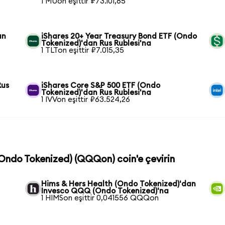
1 MUon eşittir ₽73.101,65
an
iShares 20+ Year Treasury Bond ETF (Ondo
Tokenized)'dan Rus Rublesi'na
1 TLTon eşittir ₽7.015,35
Rus
iShares Core S&P 500 ETF (Ondo
Tokenized)'dan Rus Rublesi'na
1 IVVon eşittir ₽63.524,26
(Ondo Tokenized) (QQQon) coin'e çevirin
Hims & Hers Health (Ondo Tokenized)'dan
Invesco QQQ (Ondo Tokenized)'na
1 HIMSon eşittir 0,041556 QQQon