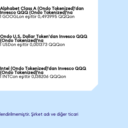
Alphabet Class A (Ondo Tokenized)'dan
Invesco QQQ (Ondo Tokenized)'na
1 GOOGLon eşittir 0,493995 QQQon
Ondo U.S. Dollar Token'dan Invesco QQQ
(Ondo Tokenized)'na
1 USDon eşittir 0,001373 QQQon
Intel (Ondo Tokenized)'dan Invesco QQQ
(Ondo Tokenized)'na
1 INTCon eşittir 0,138206 QQQon
irilmemiştir. Şirket adı ve diğer ticari