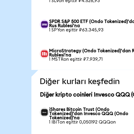
1 SLVon eşittir ₽4.526,93
SPDR S&P 500 ETF (Ondo Tokenized)'d
Rus Rublesi'na
1 SPYon eşittir ₽63.345,93
MicroStrategy (Ondo Tokenized)'dan 
Rublesi'na
1 MSTRon eşittir ₽7.939,71
Diğer kurları keşfedin
Diğer kripto coinleri Invesco QQQ 
iShares Bitcoin Trust (Ondo
Tokenized)'dan Invesco QQQ (Ondo
Tokenized)'na
1 IBITon eşittir 0,050192 QQQon