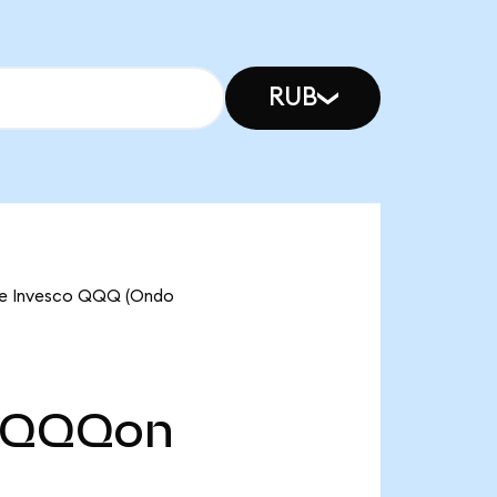
RUB
 ve Invesco QQQ (Ondo
QQQon