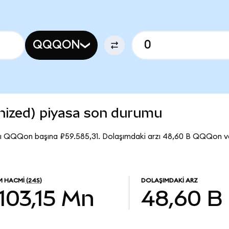
QQQON
nized) piyasa son durumu
tı QQQon başına ₽59.585,31. Dolaşımdaki arzı 48,60 B QQQon
EM HACMI
(24S)
DOLAŞIMDAKI ARZ
103,15 Mn
48,60 B