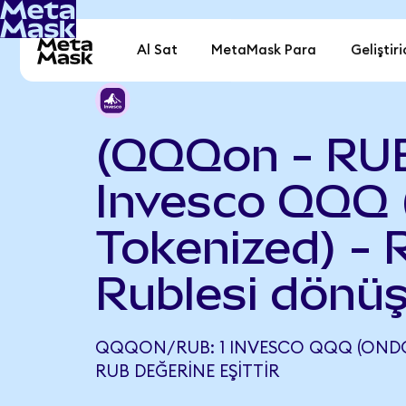
Al Sat
MetaMask Para
Geliştiri
(QQQon - RU
Invesco QQQ
Tokenized) - 
Rublesi dönüş
QQQON/RUB: 1 INVESCO QQQ (ONDO 
RUB DEĞERINE EŞITTIR