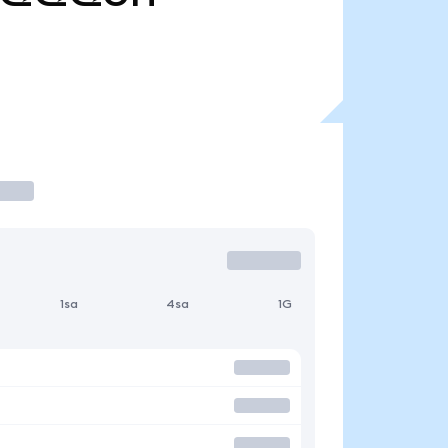
1sa
4sa
1G