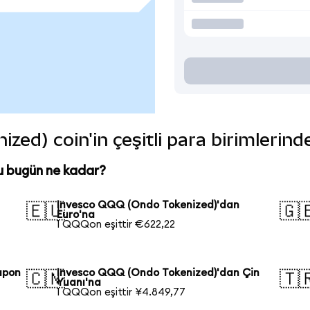
ed) coin'in çeşitli para birimlerind
 bugün ne kadar?
Invesco QQQ (Ondo Tokenized)'dan
🇪🇺
🇬
Euro'na
1 QQQon eşittir €622,22
apon
Invesco QQQ (Ondo Tokenized)'dan Çin
🇨🇳
🇹
Yuanı'na
1 QQQon eşittir ¥4.849,77