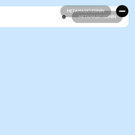
METAMASK'I EDİNİN
METAMASK'I EDİNİN
METAMASK'I EDİNİN
METAMASK'I EDİNİN