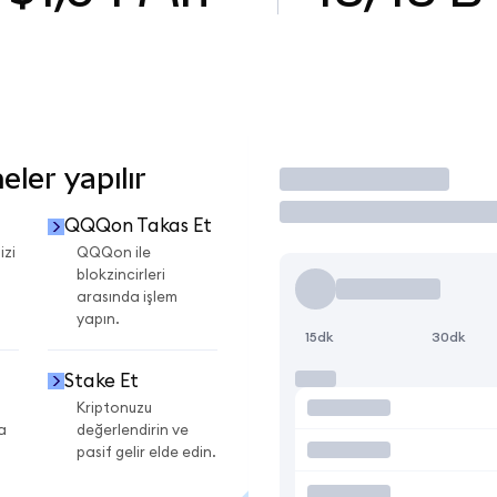
ler yapılır
İşlem Yap
QQQon Takas Et
izi
QQQon ile
blokzincirleri
arasında işlem
yapın.
15dk
30dk
Stake Et
Kriptonuzu
a
değerlendirin ve
pasif gelir elde edin.