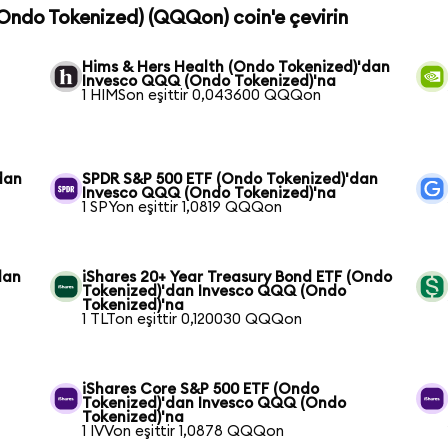
(Ondo Tokenized) (QQQon) coin'e çevirin
Hims & Hers Health (Ondo Tokenized)'dan
Invesco QQQ (Ondo Tokenized)'na
1 HIMSon eşittir 0,043600 QQQon
dan
SPDR S&P 500 ETF (Ondo Tokenized)'dan
Invesco QQQ (Ondo Tokenized)'na
1 SPYon eşittir 1,0819 QQQon
dan
iShares 20+ Year Treasury Bond ETF (Ondo
Tokenized)'dan Invesco QQQ (Ondo
Tokenized)'na
1 TLTon eşittir 0,120030 QQQon
iShares Core S&P 500 ETF (Ondo
Tokenized)'dan Invesco QQQ (Ondo
Tokenized)'na
1 IVVon eşittir 1,0878 QQQon