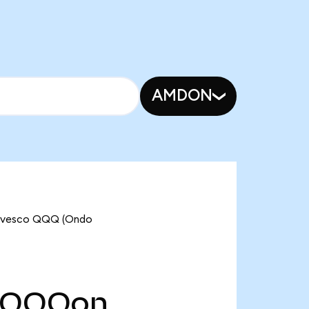
AMDON
 Invesco QQQ (Ondo
QQQon