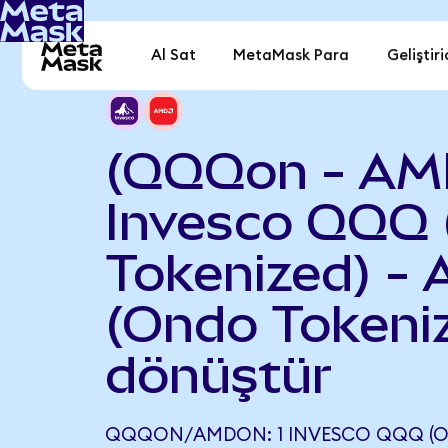
Al Sat
MetaMask Para
Geliştiri
(QQQon - AM
Invesco QQQ
Tokenized) -
(Ondo Tokeni
dönüştür
QQQON/AMDON: 1 INVESCO QQQ (O