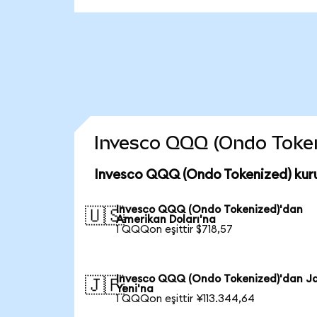
Invesco QQQ (Ondo Tokeniz
Invesco QQQ (Ondo Tokenized) kuru
Invesco QQQ (Ondo Tokenized)'dan
🇺🇸
Amerikan Doları'na
1 QQQon eşittir $718,57
Invesco QQQ (Ondo Tokenized)'dan J
🇯🇵
Yeni'na
1 QQQon eşittir ¥113.344,64