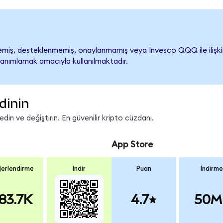
ş, desteklenmemiş, onaylanmamış veya Invesco QQQ ile ilişkilend
tanımlamak amacıyla kullanılmaktadır.
dinin
n ve değiştirin. En güvenilir kripto cüzdanı.
App Store
erlendirme
İndir
Puan
İndirme
83.7K
4.7
50M