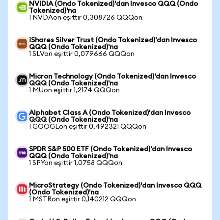
NVIDIA (Ondo Tokenized)'dan Invesco QQQ (Ondo
Tokenized)'na
1 NVDAon eşittir 0,308726 QQQon
iShares Silver Trust (Ondo Tokenized)'dan Invesco
QQQ (Ondo Tokenized)'na
1 SLVon eşittir 0,079666 QQQon
Micron Technology (Ondo Tokenized)'dan Invesco
QQQ (Ondo Tokenized)'na
1 MUon eşittir 1,2174 QQQon
Alphabet Class A (Ondo Tokenized)'dan Invesco
QQQ (Ondo Tokenized)'na
1 GOOGLon eşittir 0,492321 QQQon
SPDR S&P 500 ETF (Ondo Tokenized)'dan Invesco
QQQ (Ondo Tokenized)'na
1 SPYon eşittir 1,0758 QQQon
MicroStrategy (Ondo Tokenized)'dan Invesco QQQ
(Ondo Tokenized)'na
1 MSTRon eşittir 0,140212 QQQon