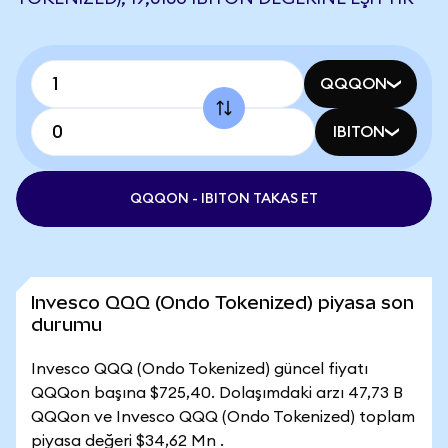
QQQON
IBITON
QQQON - IBITON TAKAS ET
Invesco QQQ (Ondo Tokenized) piyasa son
durumu
Invesco QQQ (Ondo Tokenized) güncel fiyatı
QQQon başına $725,40. Dolaşımdaki arzı 47,73 B
QQQon ve Invesco QQQ (Ondo Tokenized) toplam
piyasa değeri $34,62 Mn .