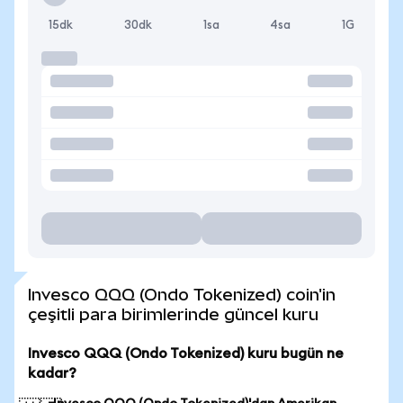
15dk
30dk
1sa
4sa
1G
Invesco QQQ (Ondo Tokenized) coin'in
çeşitli para birimlerinde güncel kuru
Invesco QQQ (Ondo Tokenized) kuru bugün ne
kadar?