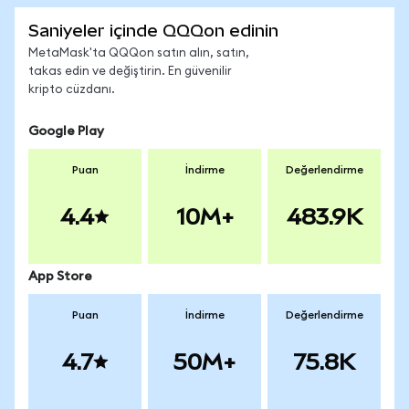
Saniyeler içinde QQQon edinin
MetaMask'ta QQQon satın alın, satın,
takas edin ve değiştirin. En güvenilir
kripto cüzdanı.
Google Play
Puan
İndirme
Değerlendirme
4.4
10M+
483.9K
App Store
Puan
İndirme
Değerlendirme
4.7
50M+
75.8K