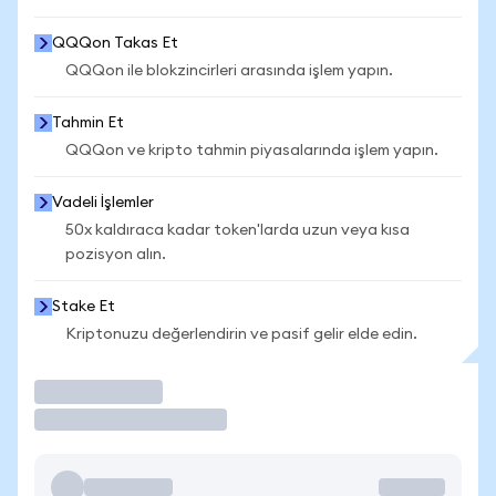
QQQon Takas Et
QQQon ile blokzincirleri arasında işlem yapın.
Tahmin Et
QQQon ve kripto tahmin piyasalarında işlem yapın.
Vadeli İşlemler
50x kaldıraca kadar token'larda uzun veya kısa
pozisyon alın.
Stake Et
Kriptonuzu değerlendirin ve pasif gelir elde edin.
İşlem Yap