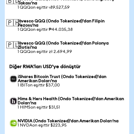
🇧🇩
Takası'na
1 QQQon eşittir ৳89.527,59
Invesco QQQ (Ondo Tokenized)'dan Filipin
🇵🇭
Pezosu'na
1 QQQon eşittir ₱44.035,38
Invesco QQQ (Ondo Tokenized)'dan Polonya
🇵🇱
Zlotisi'na
1 QQQon eşittir zł 2.694,99
Diğer RWA'ları USD'ye dönüştür
iShares Bitcoin Trust (Ondo Tokenized)'dan
Amerikan Doları'na
1 IBITon eşittir $37,00
Hims & Hers Health (Ondo Tokenized)'dan Amerikan
Doları'na
1 HIMSon eşittir $31,51
NVIDIA (Ondo Tokenized)'dan Amerikan Doları'na
1 NVDAon eşittir $223,95