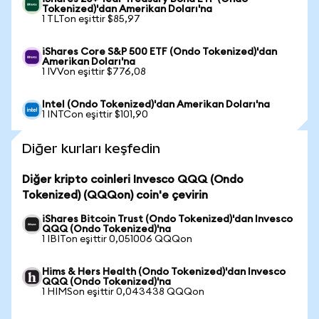
Tokenized)'dan Amerikan Doları'na
1 TLTon eşittir $85,97
iShares Core S&P 500 ETF (Ondo Tokenized)'dan
Amerikan Doları'na
1 IVVon eşittir $776,08
Intel (Ondo Tokenized)'dan Amerikan Doları'na
1 INTCon eşittir $101,90
Diğer kurları keşfedin
Diğer kripto coinleri Invesco QQQ (Ondo
Tokenized) (QQQon) coin'e çevirin
iShares Bitcoin Trust (Ondo Tokenized)'dan Invesco
QQQ (Ondo Tokenized)'na
1 IBITon eşittir 0,051006 QQQon
Hims & Hers Health (Ondo Tokenized)'dan Invesco
QQQ (Ondo Tokenized)'na
1 HIMSon eşittir 0,043438 QQQon