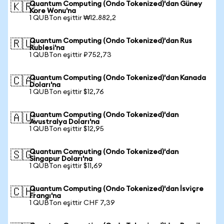
Quantum Computing (Ondo Tokenized)'dan Güney
🇰🇷
Kore Wonu'na
1 QUBTon eşittir ₩12.882,2
Quantum Computing (Ondo Tokenized)'dan Rus
🇷🇺
Rublesi'na
1 QUBTon eşittir ₽752,73
Quantum Computing (Ondo Tokenized)'dan Kanada
🇨🇦
Doları'na
1 QUBTon eşittir $12,76
Quantum Computing (Ondo Tokenized)'dan
🇦🇺
Avustralya Doları'na
1 QUBTon eşittir $12,95
Quantum Computing (Ondo Tokenized)'dan
🇸🇬
Singapur Doları'na
1 QUBTon eşittir $11,69
Quantum Computing (Ondo Tokenized)'dan İsviçre
🇨🇭
Frangı'na
1 QUBTon eşittir CHF 7,39