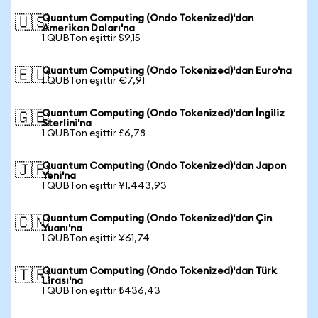
Quantum Computing (Ondo Tokenized)'dan
🇺🇸
Amerikan Doları'na
1 QUBTon eşittir $9,15
Quantum Computing (Ondo Tokenized)'dan Euro'na
🇪🇺
1 QUBTon eşittir €7,91
Quantum Computing (Ondo Tokenized)'dan İngiliz
🇬🇧
Sterlini'na
1 QUBTon eşittir £6,78
Quantum Computing (Ondo Tokenized)'dan Japon
🇯🇵
Yeni'na
1 QUBTon eşittir ¥1.443,93
Quantum Computing (Ondo Tokenized)'dan Çin
🇨🇳
Yuanı'na
1 QUBTon eşittir ¥61,74
Quantum Computing (Ondo Tokenized)'dan Türk
🇹🇷
Lirası'na
1 QUBTon eşittir ₺436,43