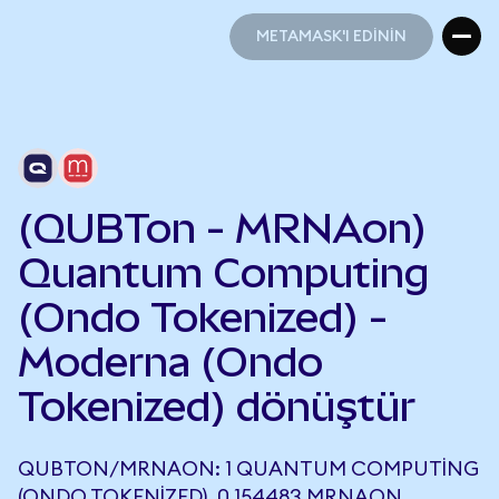
METAMASK'I EDİNİN
METAMASK'I EDİNİN
(QUBTon - MRNAon)
Quantum Computing
(Ondo Tokenized) -
Moderna (Ondo
Tokenized) dönüştür
QUBTON/MRNAON: 1 QUANTUM COMPUTING
(ONDO TOKENIZED), 0,154483 MRNAON