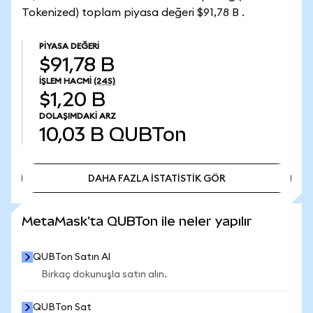
Tokenized) toplam piyasa değeri $91,78 B .
PIYASA DEĞERI
$91,78 B
İŞLEM HACMI
(24S)
$1,20 B
DOLAŞIMDAKI ARZ
10,03 B
QUBTon
DAHA FAZLA İSTATİSTİK GÖR
DAHA FAZLA İSTATİSTİK GÖR
MetaMask'ta QUBTon ile neler yapılır
QUBTon Satın Al
Birkaç dokunuşla satın alın.
QUBTon Sat