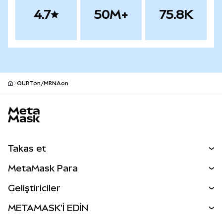
4.7
50M+
75.8K
QUBTon/MRNAon
MetaMask site alt bilgisi
Takas et
Takas İşlemleri
MetaMask Para
Tahmin Et
YENİ
Kripto Al
Geliştiriciler
Perps
YENİ
MetaMask Kart
Dökümantasyon
METAMASK'İ EDİN
RWA'lar
mUSD
YENİ
Kontrol Paneli
İşlem Kalkanı