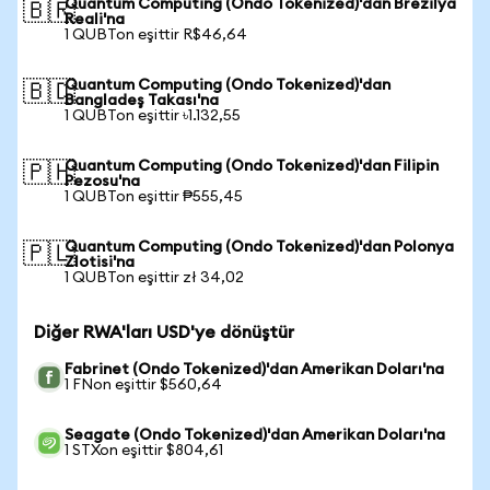
Quantum Computing (Ondo Tokenized)'dan Brezilya
🇧🇷
Reali'na
1 QUBTon eşittir R$46,64
Quantum Computing (Ondo Tokenized)'dan
🇧🇩
Bangladeş Takası'na
1 QUBTon eşittir ৳1.132,55
Quantum Computing (Ondo Tokenized)'dan Filipin
🇵🇭
Pezosu'na
1 QUBTon eşittir ₱555,45
Quantum Computing (Ondo Tokenized)'dan Polonya
🇵🇱
Zlotisi'na
1 QUBTon eşittir zł 34,02
Diğer RWA'ları USD'ye dönüştür
Fabrinet (Ondo Tokenized)'dan Amerikan Doları'na
1 FNon eşittir $560,64
Seagate (Ondo Tokenized)'dan Amerikan Doları'na
1 STXon eşittir $804,61