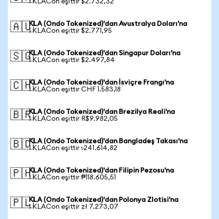
1 KLACon eşittir $2.732,32
KLA (Ondo Tokenized)'dan Avustralya Doları'na
🇦🇺
1 KLACon eşittir $2.771,95
KLA (Ondo Tokenized)'dan Singapur Doları'na
🇸🇬
1 KLACon eşittir $2.497,84
KLA (Ondo Tokenized)'dan İsviçre Frangı'na
🇨🇭
1 KLACon eşittir CHF 1.583,18
KLA (Ondo Tokenized)'dan Brezilya Reali'na
🇧🇷
1 KLACon eşittir R$9.982,05
KLA (Ondo Tokenized)'dan Bangladeş Takası'na
🇧🇩
1 KLACon eşittir ৳241.614,82
KLA (Ondo Tokenized)'dan Filipin Pezosu'na
🇵🇭
1 KLACon eşittir ₱118.605,51
KLA (Ondo Tokenized)'dan Polonya Zlotisi'na
🇵🇱
1 KLACon eşittir zł 7.273,07