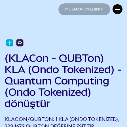
METAMASK'I EDİNİN
METAMASK'I EDİNİN
(KLACon - QUBTon)
KLA (Ondo Tokenized) -
Quantum Computing
(Ondo Tokenized)
dönüştür
KLACON/QUBTON: 1 KLA (ONDO TOKENIZED),
223,1672 QUBTON DEĞERINE EŞITTIR