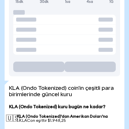
15dk
30dk
1sa
4sa
1G
KLA (Ondo Tokenized) coin'in çeşitli para
birimlerinde güncel kuru
KLA (Ondo Tokenized) kuru bugün ne kadar?
KLA (Ondo Tokenized)'dan Amerikan Doları'na
🇺🇸
1 KLACon eşittir $1.948,25