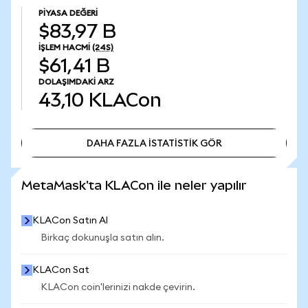
PIYASA DEĞERI
$83,97 B
İŞLEM HACMI
(24S)
$61,41 B
DOLAŞIMDAKI ARZ
43,10
KLACon
DAHA FAZLA İSTATİSTİK GÖR
DAHA FAZLA İSTATİSTİK GÖR
MetaMask'ta KLACon ile neler yapılır
KLACon Satın Al
Birkaç dokunuşla satın alın.
KLACon Sat
KLACon coin'lerinizi nakde çevirin.