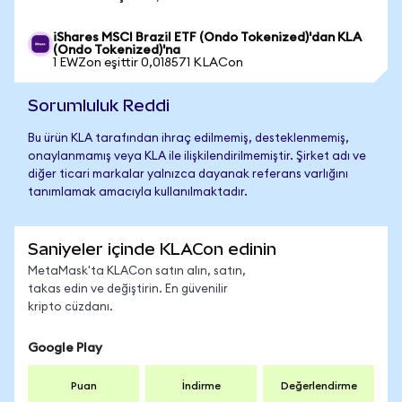
iShares MSCI Brazil ETF (Ondo Tokenized)'dan KLA
(Ondo Tokenized)'na
1 EWZon eşittir 0,018571 KLACon
Sorumluluk Reddi
Bu ürün KLA tarafından ihraç edilmemiş, desteklenmemiş,
onaylanmamış veya KLA ile ilişkilendirilmemiştir. Şirket adı ve
diğer ticari markalar yalnızca dayanak referans varlığını
tanımlamak amacıyla kullanılmaktadır.
Saniyeler içinde KLACon edinin
MetaMask'ta KLACon satın alın, satın,
takas edin ve değiştirin. En güvenilir
kripto cüzdanı.
Google Play
Puan
İndirme
Değerlendirme