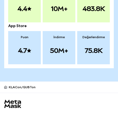
4.4
10M+
483.8K
App Store
Puan
İndirme
Değerlendirme
4.7
50M+
75.8K
KLACon/QUBTon
MetaMask site alt bilgisi