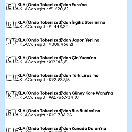
KLA (Ondo Tokenized)'dan Euro'na
🇪🇺
1 KLACon eşittir €1.690,82
KLA (Ondo Tokenized)'dan İngiliz Sterlini'na
🇬🇧
1 KLACon eşittir £1.448,22
KLA (Ondo Tokenized)'dan Japon Yeni'na
🇯🇵
1 KLACon eşittir ¥308.468,21
KLA (Ondo Tokenized)'dan Çin Yuanı'na
🇨🇳
1 KLACon eşittir ¥13.145,81
KLA (Ondo Tokenized)'dan Türk Lirası'na
🇹🇷
1 KLACon eşittir ₺92.937,16
KLA (Ondo Tokenized)'dan Güney Kore Wonu'na
🇰🇷
1 KLACon eşittir ₩2.766.934,87
KLA (Ondo Tokenized)'dan Rus Rublesi'na
🇷🇺
1 KLACon eşittir ₽161.708,93
KLA (Ondo Tokenized)'dan Kanada Doları'na
🇨🇦