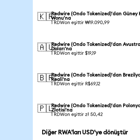
Redwire (Ondo Tokenized)'dan Güney 
🇰🇷
Wonu'na
1 RDWon eşittir ₩19.090,99
Redwire (Ondo Tokenized)'dan Avustr
🇦🇺
Doları'na
1 RDWon eşittir $19,19
Redwire (Ondo Tokenized)'dan Brezily
🇧🇷
Reali'na
1 RDWon eşittir R$69,12
Redwire (Ondo Tokenized)'dan Polony
🇵🇱
Zlotisi'na
1 RDWon eşittir zł 50,42
Diğer RWA'ları USD'ye dönüştür