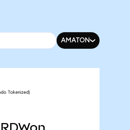
AMATON
ndo Tokenized)
RDWon