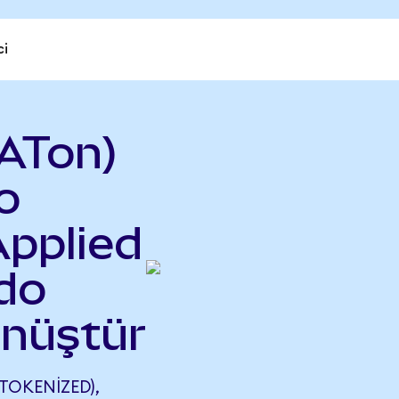
ci
ATon)
o
Applied
do
önüştür
TOKENIZED),