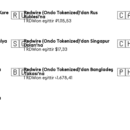
Kore
Redwire (Ondo Tokenized)'dan Rus
🇷🇺
🇨
Rublesi'na
1 RDWon eşittir ₽1.115,53
alya
Redwire (Ondo Tokenized)'dan Singapur
🇸🇬
🇨
Doları'na
1 RDWon eşittir $17,33
a
Redwire (Ondo Tokenized)'dan Bangladeş
🇧🇩
🇵
Takası'na
1 RDWon eşittir ৳1.678,41
a