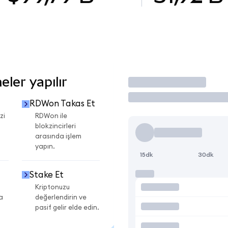
ler yapılır
İşlem Yap
RDWon Takas Et
zi
RDWon ile
blokzincirleri
arasında işlem
yapın.
15dk
30dk
Stake Et
Kriptonuzu
a
değerlendirin ve
pasif gelir elde edin.