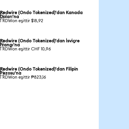
Redwire (Ondo Tokenized)'dan Kanada

Doları'na
1 RDWon eşittir $18,92
Redwire (Ondo Tokenized)'dan İsviçre

Frangı'na
1 RDWon eşittir CHF 10,96
Redwire (Ondo Tokenized)'dan Filipin

Pezosu'na
1 RDWon eşittir ₱823,16