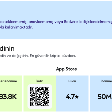
steklenmemiş, onaylanmamış veya Redwire ile ilişkilendirilmemiştir
a kullanılmaktadır.
dinin
n ve değiştirin. En güvenilir kripto cüzdanı.
App Store
erlendirme
İndir
Puan
İndirme
83.8K
4.7
50M