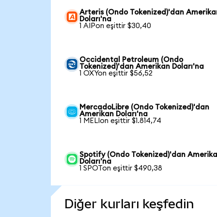
Arteris (Ondo Tokenized)'dan Amerika
Doları'na
1 AIPon eşittir $30,40
Occidental Petroleum (Ondo
Tokenized)'dan Amerikan Doları'na
1 OXYon eşittir $56,52
MercadoLibre (Ondo Tokenized)'dan
Amerikan Doları'na
1 MELIon eşittir $1.814,74
Spotify (Ondo Tokenized)'dan Amerik
Doları'na
1 SPOTon eşittir $490,38
Diğer kurları keşfedin