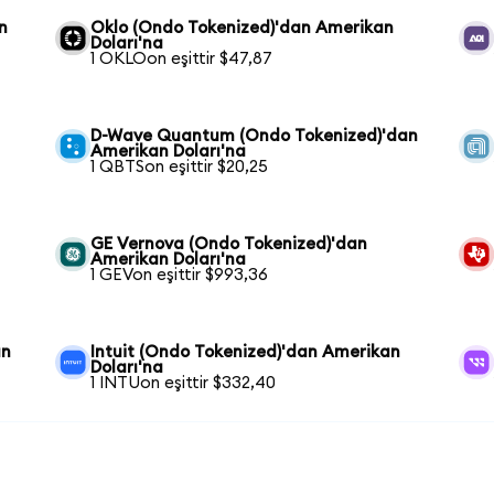
n
Oklo (Ondo Tokenized)'dan Amerikan
Doları'na
1 OKLOon eşittir $47,87
D-Wave Quantum (Ondo Tokenized)'dan
Amerikan Doları'na
1 QBTSon eşittir $20,25
GE Vernova (Ondo Tokenized)'dan
Amerikan Doları'na
1 GEVon eşittir $993,36
an
Intuit (Ondo Tokenized)'dan Amerikan
Doları'na
1 INTUon eşittir $332,40