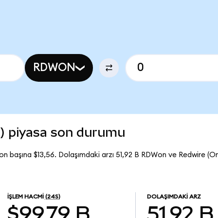
RDWON
) piyasa son durumu
on başına $13,56. Dolaşımdaki arzı 51,92 B RDWon ve Redwire (O
İŞLEM HACMI
(24S)
DOLAŞIMDAKI ARZ
$99,79 B
51,92 B