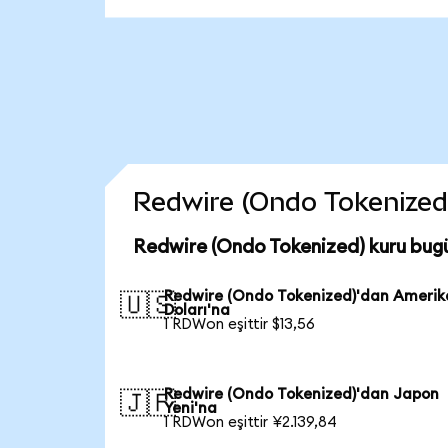
Redwire (Ondo Tokenized) 
Redwire (Ondo Tokenized) kuru bug
Redwire (Ondo Tokenized)'dan Ameri
🇺🇸
Doları'na
1 RDWon eşittir $13,56
Redwire (Ondo Tokenized)'dan Japon
🇯🇵
Yeni'na
1 RDWon eşittir ¥2.139,84