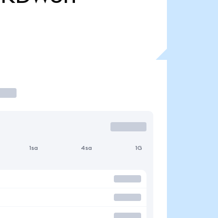
1sa
4sa
1G