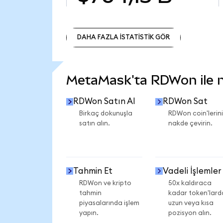
DAHA FAZLA İSTATİSTİK GÖR
DAHA FAZLA İSTATİSTİK GÖR
MetaMask'ta RDWon ile ne
RDWon Satın Al
RDWon Sat
Birkaç dokunuşla
RDWon coin'lerini
satın alın.
nakde çevirin.
Tahmin Et
Vadeli İşlemler
RDWon ve kripto
50x kaldıraca
tahmin
kadar token'lard
piyasalarında işlem
uzun veya kısa
yapın.
pozisyon alın.