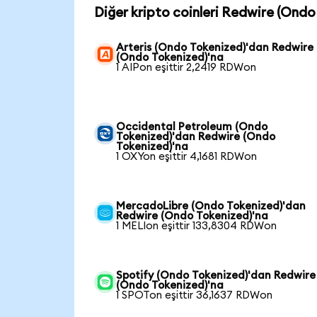
Diğer kripto coinleri Redwire (Ondo
Arteris (Ondo Tokenized)'dan Redwire
(Ondo Tokenized)'na
1 AIPon eşittir 2,2419 RDWon
Occidental Petroleum (Ondo
Tokenized)'dan Redwire (Ondo
Tokenized)'na
1 OXYon eşittir 4,1681 RDWon
MercadoLibre (Ondo Tokenized)'dan
Redwire (Ondo Tokenized)'na
1 MELIon eşittir 133,8304 RDWon
Spotify (Ondo Tokenized)'dan Redwire
(Ondo Tokenized)'na
1 SPOTon eşittir 36,1637 RDWon