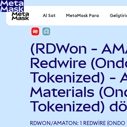
Al Sat
MetaMask Para
Geliştiri
(RDWon - AM
Redwire (Ond
Tokenized) - 
Materials (On
Tokenized) d
RDWON/AMATON: 1 REDWIRE (ONDO 