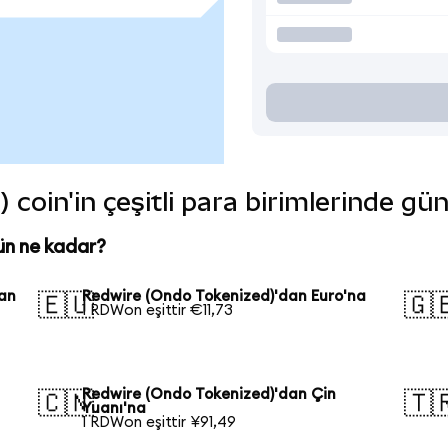
coin'in çeşitli para birimlerinde gü
ün ne kadar?
kan
Redwire (Ondo Tokenized)'dan Euro'na
🇪🇺
🇬
1 RDWon eşittir €11,73
Redwire (Ondo Tokenized)'dan Çin
🇨🇳
🇹
Yuanı'na
1 RDWon eşittir ¥91,49