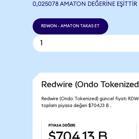
0,025078 AMATON DEĞERINE EŞITTIR
RDWON - AMATON TAKAS ET
Redwire (Ondo Tokenized
Redwire (Ondo Tokenized) güncel fiyatı RDW
toplam piyasa değeri $704,13 B .
PIYASA DEĞERI
$704,13 B