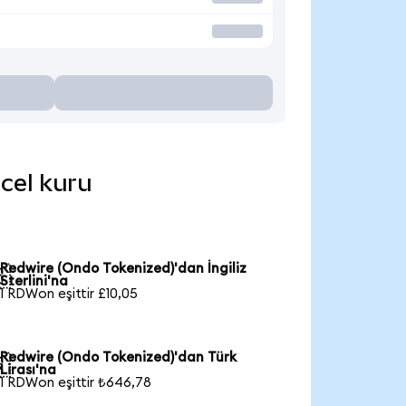
ncel kuru
Redwire (Ondo Tokenized)'dan İngiliz

Sterlini'na
1 RDWon eşittir £10,05
Redwire (Ondo Tokenized)'dan Türk

Lirası'na
1 RDWon eşittir ₺646,78