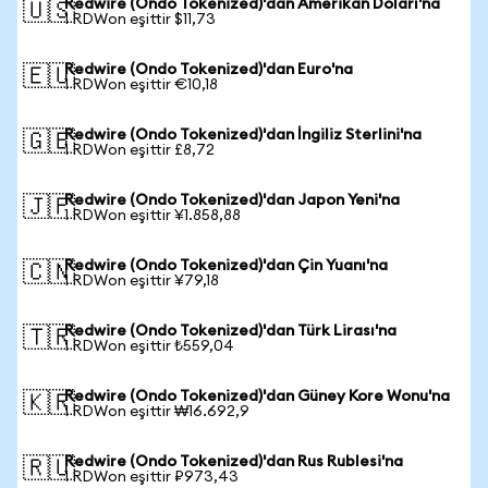
Redwire (Ondo Tokenized)'dan Amerikan Doları'na
🇺🇸
1 RDWon eşittir $11,73
Redwire (Ondo Tokenized)'dan Euro'na
🇪🇺
1 RDWon eşittir €10,18
Redwire (Ondo Tokenized)'dan İngiliz Sterlini'na
🇬🇧
1 RDWon eşittir £8,72
Redwire (Ondo Tokenized)'dan Japon Yeni'na
🇯🇵
1 RDWon eşittir ¥1.858,88
Redwire (Ondo Tokenized)'dan Çin Yuanı'na
🇨🇳
1 RDWon eşittir ¥79,18
Redwire (Ondo Tokenized)'dan Türk Lirası'na
🇹🇷
1 RDWon eşittir ₺559,04
Redwire (Ondo Tokenized)'dan Güney Kore Wonu'na
🇰🇷
1 RDWon eşittir ₩16.692,9
Redwire (Ondo Tokenized)'dan Rus Rublesi'na
🇷🇺
1 RDWon eşittir ₽973,43