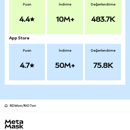
Puan
İndirme
Değerlendirme
4.4
10M+
483.7K
App Store
Puan
İndirme
Değerlendirme
4.7
50M+
75.8K
RDWon/RIOTon
MetaMask site alt bilgisi