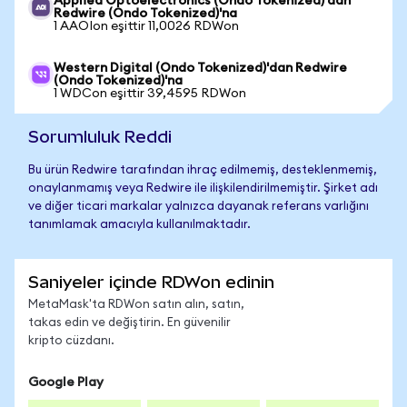
Applied Optoelectronics (Ondo Tokenized)'dan
Redwire (Ondo Tokenized)'na
1 AAOIon eşittir 11,0026 RDWon
Western Digital (Ondo Tokenized)'dan Redwire
(Ondo Tokenized)'na
1 WDCon eşittir 39,4595 RDWon
Sorumluluk Reddi
Bu ürün Redwire tarafından ihraç edilmemiş, desteklenmemiş,
onaylanmamış veya Redwire ile ilişkilendirilmemiştir. Şirket adı
ve diğer ticari markalar yalnızca dayanak referans varlığını
tanımlamak amacıyla kullanılmaktadır.
Saniyeler içinde RDWon edinin
MetaMask'ta RDWon satın alın, satın,
takas edin ve değiştirin. En güvenilir
kripto cüzdanı.
Google Play