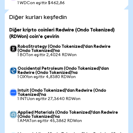
1 WDCon eşittir $462,86
Diğer kurları keşfedin
Diğer kripto coinleri Redwire (Ondo Tokenized)
(RDWon) coin'e çevirin
RoboStrategy (Ondo Tokenized)'dan Redwire
(Ondo Tokenized)'na
1 BOTon eşittir 2,4024 RDWon
Occidental Petroleum (Ondo Tokenized)'dan
Redwire (Ondo Tokenized)'na
1 OXYon eşittir 4,8380 RDWon
Intuit (Ondo Tokenized)'dan Redwire (Ondo
Tokenized)'na
1 INTUon eşittir 27,3640 RDWon
Applied Materials (Ondo Tokenized)'dan Redwire
(Ondo Tokenized)'na
1 AMATon eşittir 45,3862 RDWon