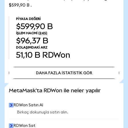
$599,90 B .
PIYASA DEĞERI
$599,90 B
İŞLEM HACMI
(24S)
$96,37 B
DOLAŞIMDAKI ARZ
51,10 B
RDWon
DAHA FAZLA İSTATİSTİK GÖR
DAHA FAZLA İSTATİSTİK GÖR
MetaMask'ta RDWon ile neler yapılır
RDWon Satın Al
Birkaç dokunuşla satın alın.
RDWon Sat