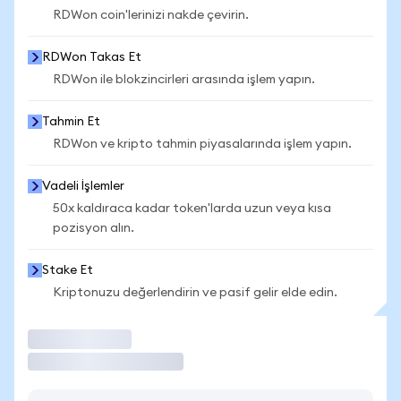
RDWon coin'lerinizi nakde çevirin.
RDWon Takas Et
RDWon ile blokzincirleri arasında işlem yapın.
Tahmin Et
RDWon ve kripto tahmin piyasalarında işlem yapın.
Vadeli İşlemler
50x kaldıraca kadar token'larda uzun veya kısa
pozisyon alın.
Stake Et
Kriptonuzu değerlendirin ve pasif gelir elde edin.
İşlem Yap