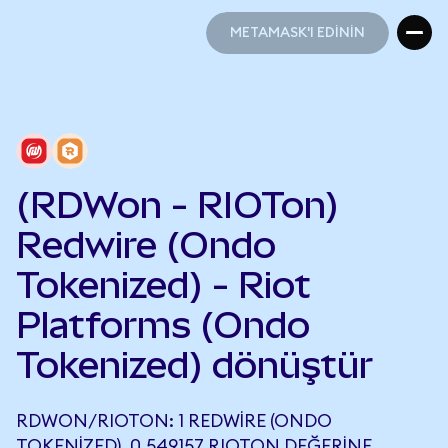
METAMASK'I EDİNİN
METAMASK'I EDİNİN
(RDWon - RIOTon)
Redwire (Ondo
Tokenized) - Riot
Platforms (Ondo
Tokenized) dönüştür
RDWON/RIOTON: 1 REDWIRE (ONDO
TOKENIZED), 0,549157 RIOTON DEĞERINE