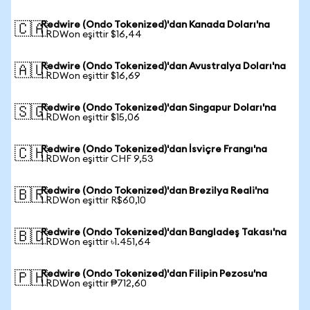
Redwire (Ondo Tokenized)'dan Kanada Doları'na
🇨🇦
1 RDWon eşittir $16,44
Redwire (Ondo Tokenized)'dan Avustralya Doları'na
🇦🇺
1 RDWon eşittir $16,69
Redwire (Ondo Tokenized)'dan Singapur Doları'na
🇸🇬
1 RDWon eşittir $15,06
Redwire (Ondo Tokenized)'dan İsviçre Frangı'na
🇨🇭
1 RDWon eşittir CHF 9,53
Redwire (Ondo Tokenized)'dan Brezilya Reali'na
🇧🇷
1 RDWon eşittir R$60,10
Redwire (Ondo Tokenized)'dan Bangladeş Takası'na
🇧🇩
1 RDWon eşittir ৳1.451,64
Redwire (Ondo Tokenized)'dan Filipin Pezosu'na
🇵🇭
1 RDWon eşittir ₱712,60