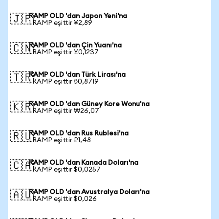
RAMP OLD 'dan Japon Yeni'na
🇯🇵
1 RAMP eşittir ¥2,89
RAMP OLD 'dan Çin Yuanı'na
🇨🇳
1 RAMP eşittir ¥0,1237
RAMP OLD 'dan Türk Lirası'na
🇹🇷
1 RAMP eşittir ₺0,8719
RAMP OLD 'dan Güney Kore Wonu'na
🇰🇷
1 RAMP eşittir ₩26,07
RAMP OLD 'dan Rus Rublesi'na
🇷🇺
1 RAMP eşittir ₽1,48
RAMP OLD 'dan Kanada Doları'na
🇨🇦
1 RAMP eşittir $0,0257
RAMP OLD 'dan Avustralya Doları'na
🇦🇺
1 RAMP eşittir $0,026