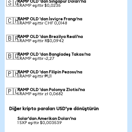
RAMP OLD 'dan Singapur Doları'na
🇸🇬
1 RAMP eşittir $0,0235
RAMP OLD 'dan İsviçre Frangı'na
🇨🇭
1 RAMP eşittir CHF 0,0148
RAMP OLD 'dan Brezilya Reali'na
🇧🇷
1 RAMP eşittir R$0,0942
RAMP OLD 'dan Bangladeş Takası'na
🇧🇩
1 RAMP eşittir ৳2,27
RAMP OLD 'dan Filipin Pezosu'na
🇵🇭
1 RAMP eşittir ₱1,11
RAMP OLD 'dan Polonya Zlotisi'na
🇵🇱
1 RAMP eşittir zł 0,0682
Diğer kripto paraları USD'ye dönüştürün
Solar'dan Amerikan Doları'na
1 SXP eşittir $0,003539