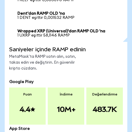
1 REEF eşittir 0,003096 RAMP
Dent'dan RAMP OLD 'na
1 DENT eşittir 0,001532 RAMP
Wrapped XRP (Universal)'dan RAMP OLD 'na
1 UXRP eşittir 58,1146 RAMP
Saniyeler içinde RAMP edinin
MetaMask'ta RAMP satın alın, satın,
takas edin ve değiştirin. En güvenilir
kripto cüzdanı.
Google Play
Puan
İndirme
Değerlendirme
4.4
10M+
483.7K
App Store