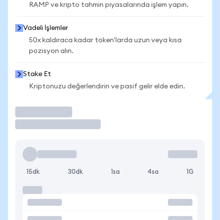
RAMP ve kripto tahmin piyasalarında işlem yapın.
Vadeli İşlemler
50x kaldıraca kadar token'larda uzun veya kısa
pozisyon alın.
Stake Et
Kriptonuzu değerlendirin ve pasif gelir elde edin.
İşlem Yap
15dk
30dk
1sa
4sa
1G