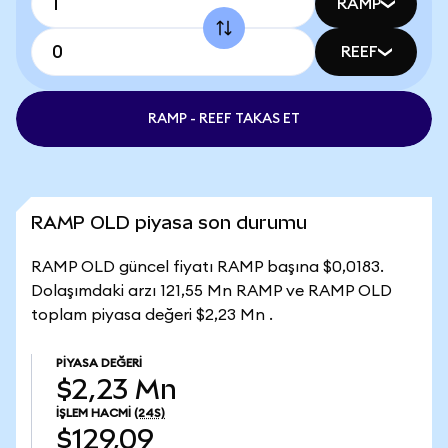
RAMP
REEF
RAMP - REEF TAKAS ET
RAMP OLD piyasa son durumu
RAMP OLD güncel fiyatı RAMP başına $0,0183.
Dolaşımdaki arzı 121,55 Mn RAMP ve RAMP OLD
toplam piyasa değeri $2,23 Mn .
PIYASA DEĞERI
$2,23 Mn
İŞLEM HACMI
(24S)
$129,09