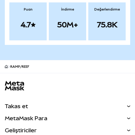
Puan
İndirme
Değerlendirme
4.7
50M+
75.8K
RAMP/REEF
MetaMask site alt bilgisi
Takas et
Takas İşlemleri
MetaMask Para
Tahmin Et
YENİ
Kripto Al
Geliştiriciler
Perps
YENİ