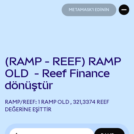
METAMASK'I EDİNİN
METAMASK'I EDİNİN
(RAMP - REEF) RAMP
OLD - Reef Finance
dönüştür
RAMP/REEF: 1 RAMP OLD , 321,3374 REEF
DEĞERINE EŞITTIR