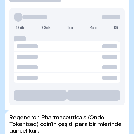
15dk
30dk
1sa
4sa
1G
Regeneron Pharmaceuticals (Ondo
Tokenized) coin'in çeşitli para birimlerinde
güncel kuru