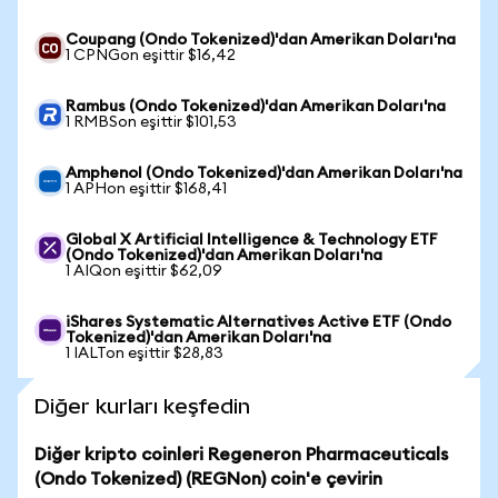
Coupang (Ondo Tokenized)'dan Amerikan Doları'na
1 CPNGon eşittir $16,42
Rambus (Ondo Tokenized)'dan Amerikan Doları'na
1 RMBSon eşittir $101,53
Amphenol (Ondo Tokenized)'dan Amerikan Doları'na
1 APHon eşittir $168,41
Global X Artificial Intelligence & Technology ETF
(Ondo Tokenized)'dan Amerikan Doları'na
1 AIQon eşittir $62,09
iShares Systematic Alternatives Active ETF (Ondo
Tokenized)'dan Amerikan Doları'na
1 IALTon eşittir $28,83
Diğer kurları keşfedin
Diğer kripto coinleri Regeneron Pharmaceuticals
(Ondo Tokenized) (REGNon) coin'e çevirin