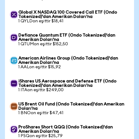
Global X NASDAQ 100 Covered Call ETF (Ondo
Tokenized)'dan Amerikan Doları'na
1 QYLDon eşittir $18,41
Defiance Quantum ETF (Ondo Tokenized)'dan
Amerikan Doları'na
1 QTUMon eşittir $152,50
American Airlines Group (Ondo Tokenized)'dan
Amerikan Doları'na
1 AALon eşittir $15,92
iShares US Aerospace and Defense ETF (Ondo
Tokenized)'dan Amerikan Doları'na
1 ITAon eşittir $249,00
US Brent Oil Fund (Ondo Tokenized)'dan Amerikan
Doları'na
1 BNOon eşittir $47,41
ProShares Short QQQ (Ondo Tokenized)'dan
Amerikan Doları'na
1 PSQon eşittir $25,79