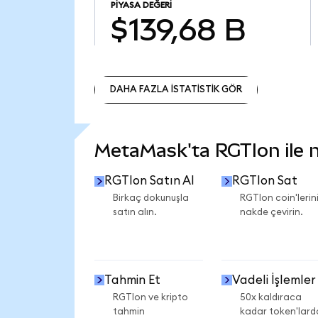
PIYASA DEĞERI
$139,68 B
DAHA FAZLA İSTATİSTİK GÖR
DAHA FAZLA İSTATİSTİK GÖR
MetaMask'ta RGTIon ile ne
RGTIon Satın Al
RGTIon Sat
Birkaç dokunuşla
RGTIon coin'lerini
satın alın.
nakde çevirin.
Tahmin Et
Vadeli İşlemler
RGTIon ve kripto
50x kaldıraca
tahmin
kadar token'lard