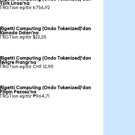

Türk Lirası'na
1 RGTIon eşittir ₺756,92
Rigetti Computing (Ondo Tokenized)'dan

Kanada Doları'na
1 RGTIon eşittir $22,25
Rigetti Computing (Ondo Tokenized)'dan

İsviçre Frangı'na
1 RGTIon eşittir CHF 12,90
Rigetti Computing (Ondo Tokenized)'dan

Filipin Pezosu'na
1 RGTIon eşittir ₱964,71