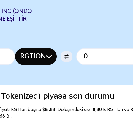
TING (ONDO
E EŞITTIR
RGTION
 Tokenized) piyasa son durumu
iyatı RGTIon başına $15,88. Dolaşımdaki arzı 8,80 B RGTIon ve 
68 B .