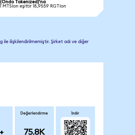
(Ondo Tokenized)'na
1 MTSIon eşittir 18,9559 RGTIon
ilişkilendirilmemiştir. Şirket adı ve diğer
Değerlendirme
İndir
+
75.8K