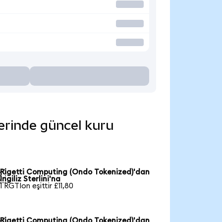
lerinde güncel kuru
Rigetti Computing (Ondo Tokenized)'dan

İngiliz Sterlini'na
1 RGTIon eşittir £11,80
Rigetti Computing (Ondo Tokenized)'dan