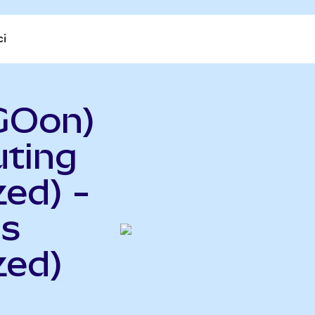
ci
GOon)
uting
ed) -
gs
zed)