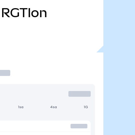
RGTIon
1sa
4sa
1G