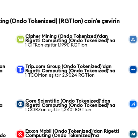
ting (Ondo Tokenized) (RGTIon) coin'e çevirin
Cipher Mining (Ondo Tokenized)'dan
Rigetti Computing (Ondo Tokenized)'na
1 CIFRon eşittir 1,1990 RGTIon
dan
Trip.com Group (Ondo Tokenized)'dan
na
Rigetti Computing (Ondo Tokenized)'na
1 TCOMon eşittir 2,9024 RGTIon
n
Core Scientific (Ondo Tokenized)'dan
na
Rigetti Computing (Ondo Tokenized)'na
1 CORZon eşittir 1,3401 RGTIon
Exxon Mobil (Ondo Tokenized)'dan Rigetti
ndo
Computing (Ondo Tokenized)'na