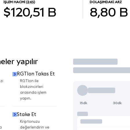
İŞLEM HACMI
(24S)
DOLAŞIMDAKI ARZ
$120,51 B
8,80 B
ler yapılır
İşlem Yap
RGTIon Takas Et
zi
RGTIon ile
blokzincirleri
arasında işlem
yapın.
15dk
30dk
Stake Et
Kriptonuzu
a
değerlendirin ve