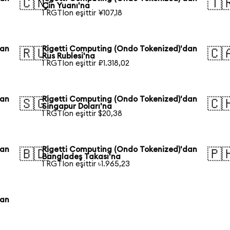
🇨🇳
🇹
Çin Yuanı'na
1 RGTIon eşittir ¥107,18
dan
Rigetti Computing (Ondo Tokenized)'dan
🇷🇺
🇨
Rus Rublesi'na
1 RGTIon eşittir ₽1.318,02
dan
Rigetti Computing (Ondo Tokenized)'dan
🇸🇬
🇨
Singapur Doları'na
1 RGTIon eşittir $20,38
dan
Rigetti Computing (Ondo Tokenized)'dan
🇧🇩
🇵
Bangladeş Takası'na
1 RGTIon eşittir ৳1.965,23
dan