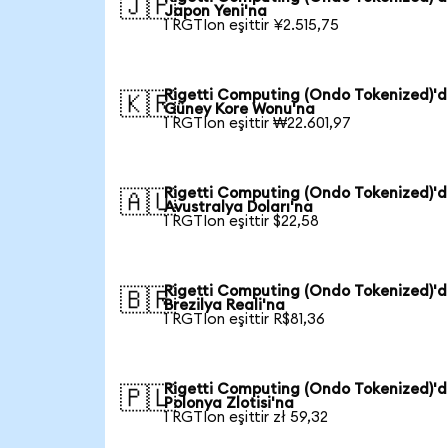
🇯🇵
Japon Yeni'na
1 RGTIon eşittir ¥2.515,75
Rigetti Computing (Ondo Tokenized)'
🇰🇷
Güney Kore Wonu'na
1 RGTIon eşittir ₩22.601,97
Rigetti Computing (Ondo Tokenized)'
🇦🇺
Avustralya Doları'na
1 RGTIon eşittir $22,58
Rigetti Computing (Ondo Tokenized)'
🇧🇷
Brezilya Reali'na
1 RGTIon eşittir R$81,36
Rigetti Computing (Ondo Tokenized)'
🇵🇱
Polonya Zlotisi'na
1 RGTIon eşittir zł 59,32