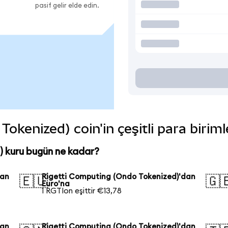
pasif gelir elde edin.
okenized) coin'in çeşitli para birim
 kuru bugün ne kadar?
dan
Rigetti Computing (Ondo Tokenized)'dan
🇪🇺
🇬
Euro'na
1 RGTIon eşittir €13,78
dan
Rigetti Computing (Ondo Tokenized)'dan