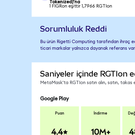
Tokenized)'na
1 FIGRon eşittir 1,7966 RGTIon
Sorumluluk Reddi
Bu ürün Rigetti Computing tarafından ihraç ed
ticari markalar yalnızca dayanak referans var
Saniyeler içinde RGTIon e
MetaMask'ta RGTIon satın alın, satın, takas ed
Google Play
Puan
İndirme
Değ
4.4
10M+
4