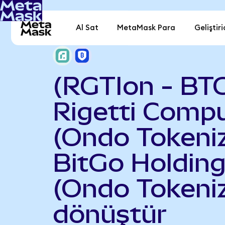
Al Sat
MetaMask Para
Geliştiri
(RGTIon - BT
Rigetti Comp
(Ondo Tokeniz
BitGo Holdin
(Ondo Tokeni
dönüştür