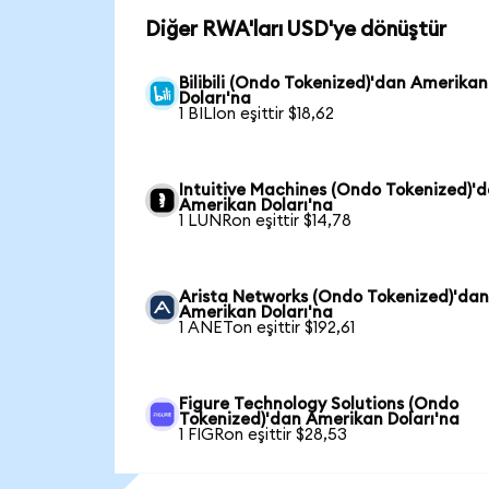
Diğer RWA'ları USD'ye dönüştür
Bilibili (Ondo Tokenized)'dan Amerikan
Doları'na
1 BILIon eşittir $18,62
Intuitive Machines (Ondo Tokenized)'
Amerikan Doları'na
1 LUNRon eşittir $14,78
Arista Networks (Ondo Tokenized)'da
Amerikan Doları'na
1 ANETon eşittir $192,61
Figure Technology Solutions (Ondo
Tokenized)'dan Amerikan Doları'na
1 FIGRon eşittir $28,53