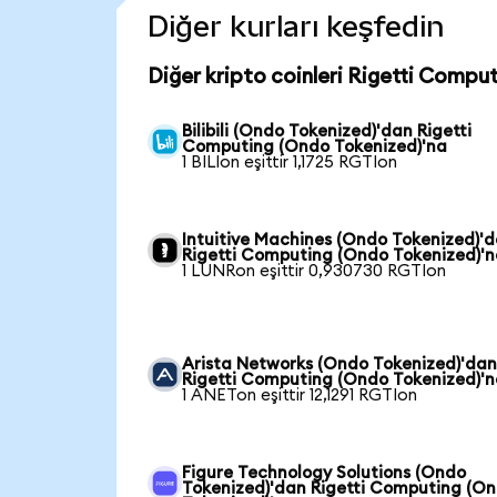
Diğer kurları keşfedin
Diğer kripto coinleri Rigetti Compu
Bilibili (Ondo Tokenized)'dan Rigetti
Computing (Ondo Tokenized)'na
1 BILIon eşittir 1,1725 RGTIon
Intuitive Machines (Ondo Tokenized)'
Rigetti Computing (Ondo Tokenized)'
1 LUNRon eşittir 0,930730 RGTIon
Arista Networks (Ondo Tokenized)'da
Rigetti Computing (Ondo Tokenized)'
1 ANETon eşittir 12,1291 RGTIon
Figure Technology Solutions (Ondo
Tokenized)'dan Rigetti Computing (O