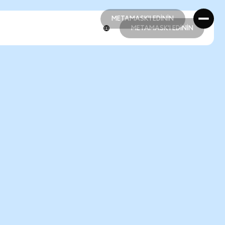
METAMASK'I EDİNİN
METAMASK'I EDİNİN
METAMASK'I EDİNİN
METAMASK'I EDİNİN