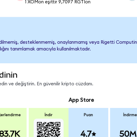
1 XOMon eşittir 9,7097 RGTIon
ilmemiş, desteklenmemiş, onaylanmamış veya Rigetti Computing ile 
lığını tanımlamak amacıyla kullanılmaktadır.
dinin
in ve değiştirin. En güvenilir kripto cüzdanı.
App Store
erlendirme
İndir
Puan
İndirme
83.7K
4.7
50M