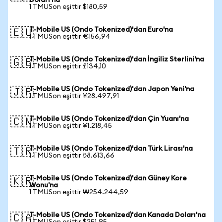
Doları'na
1 TMUSon eşittir $180,59
T-Mobile US (Ondo Tokenized)'dan Euro'na
🇪🇺
1 TMUSon eşittir €156,94
T-Mobile US (Ondo Tokenized)'dan İngiliz Sterlini'na
🇬🇧
1 TMUSon eşittir £134,10
T-Mobile US (Ondo Tokenized)'dan Japon Yeni'na
🇯🇵
1 TMUSon eşittir ¥28.497,91
T-Mobile US (Ondo Tokenized)'dan Çin Yuanı'na
🇨🇳
1 TMUSon eşittir ¥1.218,45
T-Mobile US (Ondo Tokenized)'dan Türk Lirası'na
🇹🇷
1 TMUSon eşittir ₺8.613,66
T-Mobile US (Ondo Tokenized)'dan Güney Kore
🇰🇷
Wonu'na
1 TMUSon eşittir ₩254.244,59
T-Mobile US (Ondo Tokenized)'dan Kanada Doları'na
🇨🇦