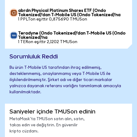
abrdn Physical Platinum Shares ETF (Ondo
Tokenized)'dan T-Mobile US (Ondo Tokenized)'na
1 PPLTon eşittir 0,875690 TMUSon
Teradyne (Ondo Tokenized)'dan T-Mobile US (Ondo
Tokenized)'na
1 TERon eşittir 2,1202 TMUSon
Sorumluluk Reddi
Bu ürün T-Mobile US tarafından ihraç edilmemiş,
desteklenmemiş, onaylanmamış veya T-Mobile US ile
ilişkilendirilmemiştir. Şirket adı ve diğer ticari markalar
yalnızca dayanak referans varlığını tanımlamak amacıyla
kullanılmaktadır.
Saniyeler içinde TMUSon edinin
MetaMask'ta TMUSon satın alın, satın,
takas edin ve değiştirin. En güvenilir
kripto cüzdanı.