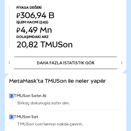
PIYASA DEĞERI
₽306,94 B
İŞLEM HACMI
(24S)
₽4,49 Mn
DOLAŞIMDAKI ARZ
20,82
TMUSon
DAHA FAZLA İSTATİSTİK GÖR
DAHA FAZLA İSTATİSTİK GÖR
MetaMask'ta TMUSon ile neler yapılır
TMUSon Satın Al
Birkaç dokunuşla satın alın.
TMUSon Sat
TMUSon coin'lerinizi nakde çevirin.