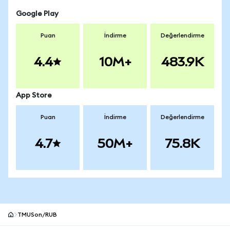
Google Play
Puan
İndirme
Değerlendirme
4.4
10M+
483.9K
App Store
Puan
İndirme
Değerlendirme
4.7
50M+
75.8K
TMUSon/RUB
MetaMask site alt bilgisi