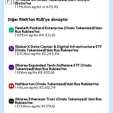
T-Mobile US (Ondo Tokenized)'dan Polonya
🇵🇱
Zlotisi'na
1 TMUSon eşittir zł 670,92
Diğer RWA'ları RUB'ye dönüştür
Hewlett Packard Enterprise (Ondo Tokenized)'dan
Rus Rublesi'na
1 HPEon eşittir ₽4.331,25
Global X Data Center & Digital Infrastructure ETF
(Ondo Tokenized)'dan Rus Rublesi'na
1 DTCRon eşittir ₽2.243,96
iShares Expanded Tech-Software ETF (Ondo
Tokenized)'dan Rus Rublesi'na
1 IGVon eşittir ₽8.420,16
Halliburton (Ondo Tokenized)'dan Rus Rublesi'na
1 HALon eşittir ₽2.612,79
iShares Ethereum Trust (Ondo Tokenized) 'dan Rus
Rublesi'na
1 ETHAon eşittir ₽1.179,10