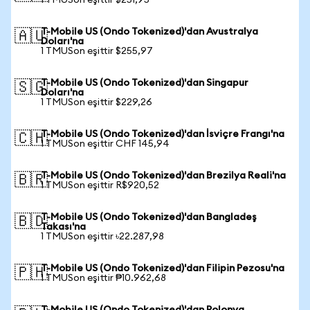
1 TMUSon eşittir $251,95
T-Mobile US (Ondo Tokenized)'dan Avustralya
🇦🇺
Doları'na
1 TMUSon eşittir $255,97
T-Mobile US (Ondo Tokenized)'dan Singapur
🇸🇬
Doları'na
1 TMUSon eşittir $229,26
T-Mobile US (Ondo Tokenized)'dan İsviçre Frangı'na
🇨🇭
1 TMUSon eşittir CHF 145,94
T-Mobile US (Ondo Tokenized)'dan Brezilya Reali'na
🇧🇷
1 TMUSon eşittir R$920,52
T-Mobile US (Ondo Tokenized)'dan Bangladeş
🇧🇩
Takası'na
1 TMUSon eşittir ৳22.287,98
T-Mobile US (Ondo Tokenized)'dan Filipin Pezosu'na
🇵🇭
1 TMUSon eşittir ₱10.962,68