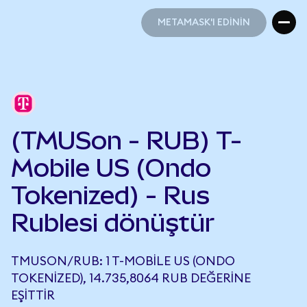
METAMASK'I EDİNİN
METAMASK'I EDİNİN
(TMUSon - RUB) T-
Mobile US (Ondo
Tokenized) - Rus
Rublesi dönüştür
TMUSON/RUB: 1 T-MOBILE US (ONDO
TOKENIZED), 14.735,8064 RUB DEĞERINE
EŞITTIR