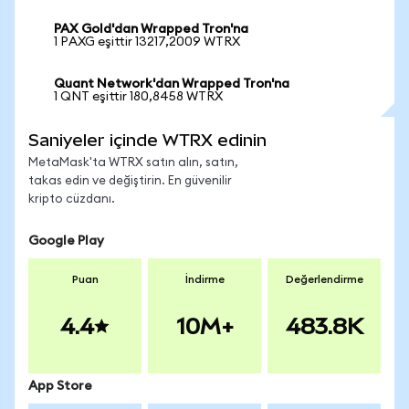
PAX Gold'dan Wrapped Tron'na
1 PAXG eşittir 13217,2009 WTRX
Quant Network'dan Wrapped Tron'na
1 QNT eşittir 180,8458 WTRX
Saniyeler içinde WTRX edinin
MetaMask'ta WTRX satın alın, satın,
takas edin ve değiştirin. En güvenilir
kripto cüzdanı.
Google Play
Puan
İndirme
Değerlendirme
4.4
10M+
483.8K
App Store