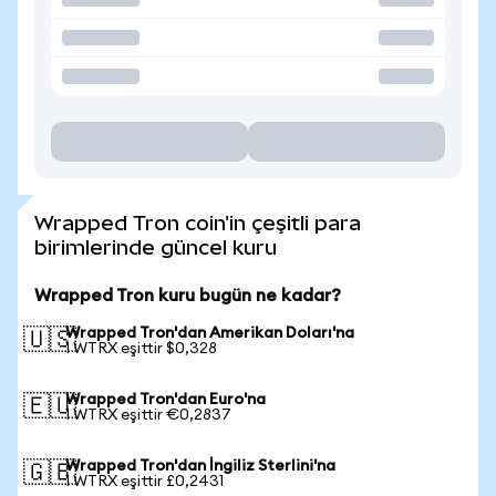
Wrapped Tron coin'in çeşitli para
birimlerinde güncel kuru
Wrapped Tron kuru bugün ne kadar?
Wrapped Tron'dan Amerikan Doları'na
🇺🇸
1 WTRX eşittir $0,328
Wrapped Tron'dan Euro'na
🇪🇺
1 WTRX eşittir €0,2837
Wrapped Tron'dan İngiliz Sterlini'na
🇬🇧
1 WTRX eşittir £0,2431