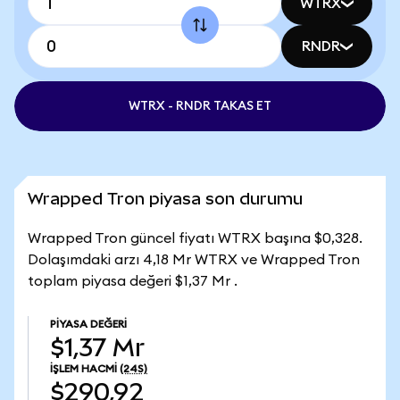
WTRX
RNDR
WTRX - RNDR TAKAS ET
Wrapped Tron piyasa son durumu
Wrapped Tron güncel fiyatı WTRX başına $0,328.
Dolaşımdaki arzı 4,18 Mr WTRX ve Wrapped Tron
toplam piyasa değeri $1,37 Mr .
PIYASA DEĞERI
$1,37 Mr
İŞLEM HACMI
(24S)
$290,92