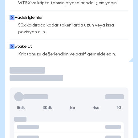
WTRX ve kripto tahmin piyasalarında işlem yapın.
Vadeli İşlemler
50x kaldıraca kadar token'larda uzun veya kısa
pozisyon alın.
Stake Et
Kriptonuzu değerlendirin ve pasif gelir elde edin.
İşlem Yap
15dk
30dk
1sa
4sa
1G