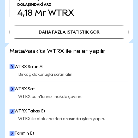
DOLAŞIMDAKI ARZ
4,18 Mr
WTRX
DAHA FAZLA İSTATİSTİK GÖR
DAHA FAZLA İSTATİSTİK GÖR
MetaMask'ta WTRX ile neler yapılır
WTRX Satın Al
Birkaç dokunuşla satın alın.
WTRX Sat
WTRX coin'lerinizi nakde çevirin.
WTRX Takas Et
WTRX ile blokzincirleri arasında işlem yapın.
Tahmin Et