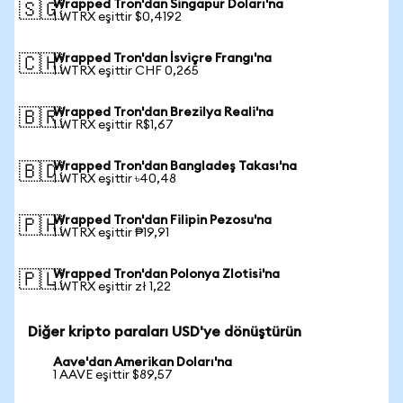
Wrapped Tron'dan Singapur Doları'na
🇸🇬
1 WTRX eşittir $0,4192
Wrapped Tron'dan İsviçre Frangı'na
🇨🇭
1 WTRX eşittir CHF 0,265
Wrapped Tron'dan Brezilya Reali'na
🇧🇷
1 WTRX eşittir R$1,67
Wrapped Tron'dan Bangladeş Takası'na
🇧🇩
1 WTRX eşittir ৳40,48
Wrapped Tron'dan Filipin Pezosu'na
🇵🇭
1 WTRX eşittir ₱19,91
Wrapped Tron'dan Polonya Zlotisi'na
🇵🇱
1 WTRX eşittir zł 1,22
Diğer kripto paraları USD'ye dönüştürün
Aave'dan Amerikan Doları'na
1 AAVE eşittir $89,57