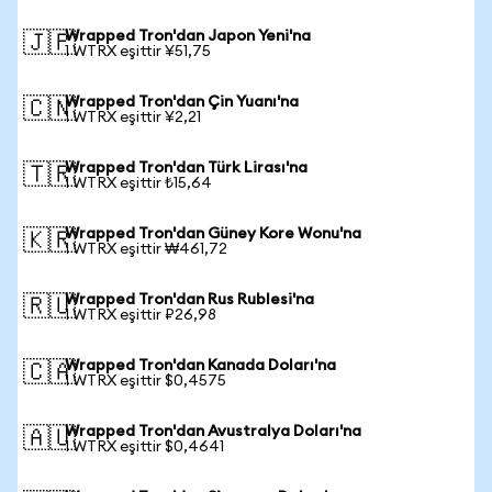
Wrapped Tron'dan Japon Yeni'na
🇯🇵
1 WTRX eşittir ¥51,75
Wrapped Tron'dan Çin Yuanı'na
🇨🇳
1 WTRX eşittir ¥2,21
Wrapped Tron'dan Türk Lirası'na
🇹🇷
1 WTRX eşittir ₺15,64
Wrapped Tron'dan Güney Kore Wonu'na
🇰🇷
1 WTRX eşittir ₩461,72
Wrapped Tron'dan Rus Rublesi'na
🇷🇺
1 WTRX eşittir ₽26,98
Wrapped Tron'dan Kanada Doları'na
🇨🇦
1 WTRX eşittir $0,4575
Wrapped Tron'dan Avustralya Doları'na
🇦🇺
1 WTRX eşittir $0,4641