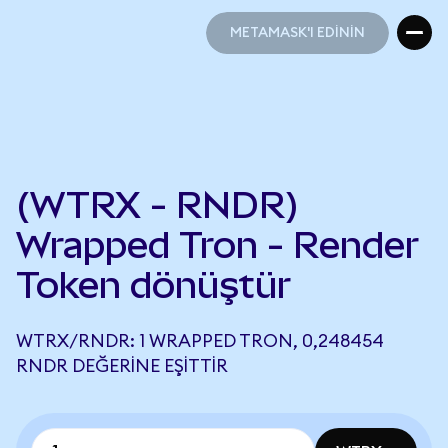
METAMASK'I EDİNİN
METAMASK'I EDİNİN
(WTRX - RNDR)
Wrapped Tron - Render
Token dönüştür
WTRX/RNDR: 1 WRAPPED TRON, 0,248454
RNDR DEĞERINE EŞITTIR