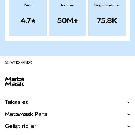
Puan
İndirme
Değerlendirme
4.7
50M+
75.8K
WTRX/RNDR
MetaMask site alt bilgisi
Takas et
Takas İşlemleri
MetaMask Para
Tahmin Et
YENİ
Kripto Al
Geliştiriciler
Perps
YENİ
MetaMask Kart
Dökümantasyon