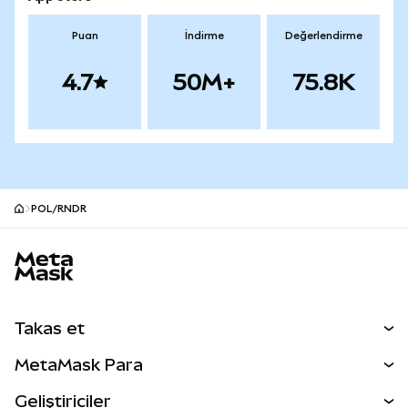
Puan
İndirme
Değerlendirme
4.7
50M+
75.8K
POL/RNDR
MetaMask site alt bilgisi
Takas et
Takas İşlemleri
MetaMask Para
Tahmin Et
YENİ
Kripto Al
Geliştiriciler