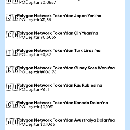
🇬🇧
1 POL eşittir £0,0557
Polygon Network Token'dan Japon Yeni'na
🇯🇵
1 POL eşittir ¥11,88
Polygon Network Token'dan Çin Yuanı'na
🇨🇳
1 POL eşittir ¥0,5059
Polygon Network Token'dan Türk Lirası'na
🇹🇷
1 POL eşittir ₺3,57
Polygon Network Token'dan Güney Kore Wonu'na
🇰🇷
1 POL eşittir ₩106,78
Polygon Network Token'dan Rus Rublesi'na
🇷🇺
1 POL eşittir ₽6,11
Polygon Network Token'dan Kanada Doları'na
🇨🇦
1 POL eşittir $0,1051
Polygon Network Token'dan Avustralya Doları'na
🇦🇺
1 POL eşittir $0,1066