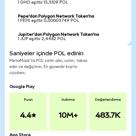
1 GHO eşittir 13,3109 POL
Pepe'dan Polygon Network Token'na
1 PEPE eşittir 0,00003749 POL
Jupiter'dan Polygon Network Token'na
1 JUP eşittir 2,4482 POL
Saniyeler içinde POL edinin
MetaMask'ta POL satın alın, satın, takas
edin ve değiştirin. En güvenilir kripto
cüzdanı.
Google Play
Puan
İndirme
Değerlendirme
4.4
10M+
483.7K
App Store