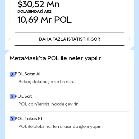
$30,52 Mn
DOLAŞIMDAKI ARZ
10,69 Mr
POL
DAHA FAZLA İSTATİSTİK GÖR
DAHA FAZLA İSTATİSTİK GÖR
MetaMask'ta POL ile neler yapılır
POL Satın Al
Birkaç dokunuşla satın alın.
POL Sat
POL coin'lerinizi nakde çevirin.
POL Takas Et
POL ile blokzincirleri arasında işlem yapın.