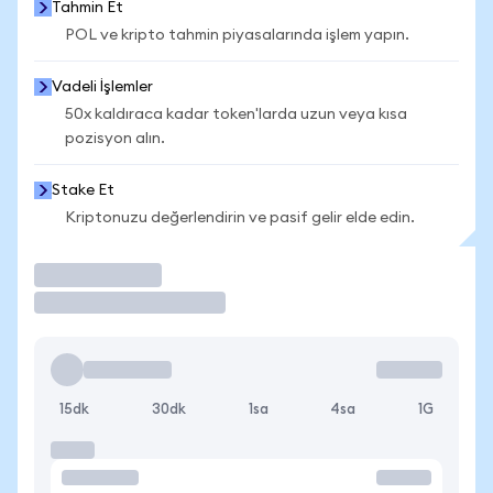
Tahmin Et
POL ve kripto tahmin piyasalarında işlem yapın.
Vadeli İşlemler
50x kaldıraca kadar token'larda uzun veya kısa
pozisyon alın.
Stake Et
Kriptonuzu değerlendirin ve pasif gelir elde edin.
İşlem Yap
15dk
30dk
1sa
4sa
1G