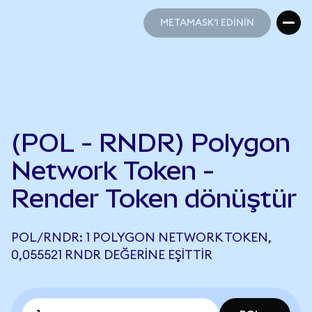
METAMASK'I EDİNİN
METAMASK'I EDİNİN
(POL - RNDR) Polygon
Network Token -
Render Token dönüştür
POL/RNDR: 1 POLYGON NETWORK TOKEN,
0,055521 RNDR DEĞERINE EŞITTIR