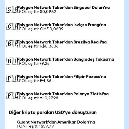
Polygon Network Token'dan Singapur Doları'na
🇸🇬
1 POL eşittir $0,0962
Polygon Network Token'dan İsviçre Frangı'na
🇨🇭
1 POL eşittir CHF 0,0609
Polygon Network Token'dan Brezilya Reali'na
🇧🇷
1 POL eşittir R$0,3838
Polygon Network Token'dan Bangladeş Takası'na
🇧🇩
1 POL eşittir ৳9,28
Polygon Network Token'dan Filipin Pezosu'na
🇵🇭
1 POL eşittir ₱4,56
Polygon Network Token'dan Polonya Zlotisi'na
🇵🇱
1 POL eşittir zł 0,2798
Diğer kripto paraları USD'ye dönüştürün
Quant Network'dan Amerikan Doları'na
1 QNT eşittir $59,79