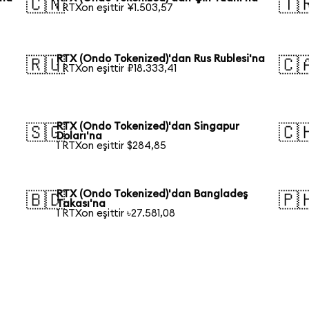
🇨🇳
🇹
1 RTXon eşittir ¥1.503,57
RTX (Ondo Tokenized)'dan Rus Rublesi'na
🇷🇺
🇨
1 RTXon eşittir ₽18.333,41
RTX (Ondo Tokenized)'dan Singapur
🇸🇬
🇨
Doları'na
1 RTXon eşittir $284,85
RTX (Ondo Tokenized)'dan Bangladeş
🇧🇩
🇵
Takası'na
1 RTXon eşittir ৳27.581,08