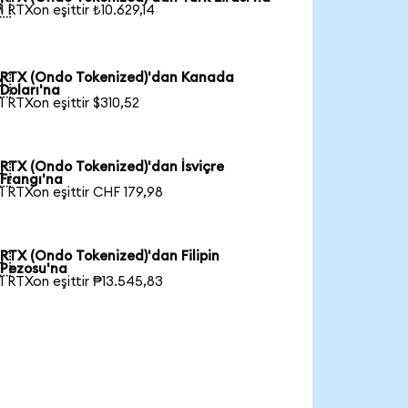

1 RTXon eşittir ₺10.629,14
RTX (Ondo Tokenized)'dan Kanada

Doları'na
1 RTXon eşittir $310,52
RTX (Ondo Tokenized)'dan İsviçre

Frangı'na
1 RTXon eşittir CHF 179,98
RTX (Ondo Tokenized)'dan Filipin

Pezosu'na
1 RTXon eşittir ₱13.545,83