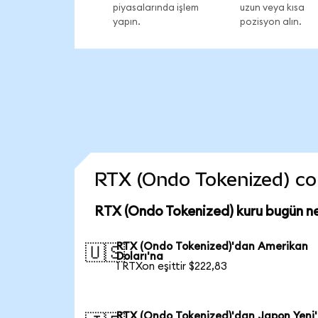
piyasalarında işlem
uzun veya kısa
yapın.
pozisyon alın.
RTX (Ondo Tokenized) coin
RTX (Ondo Tokenized) kuru bugün n
RTX (Ondo Tokenized)'dan Amerikan
🇺🇸
Doları'na
1 RTXon eşittir $222,83
RTX (Ondo Tokenized)'dan Japon Yeni