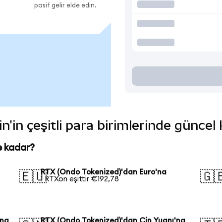
pasif gelir elde edin.
'in çeşitli para birimlerinde güncel
e kadar?
RTX (Ondo Tokenized)'dan Euro'na
🇪🇺
🇬
1 RTXon eşittir €192,78
'na
RTX (Ondo Tokenized)'dan Çin Yuanı'na