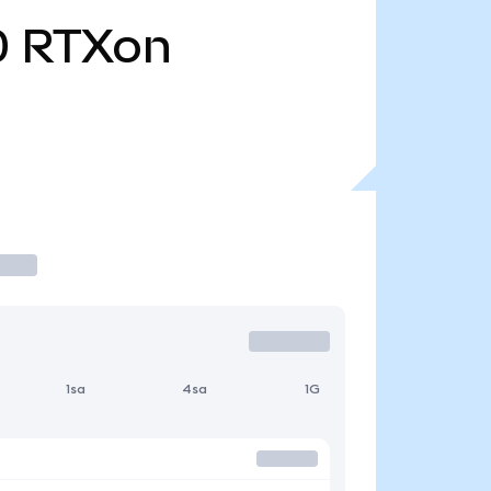
0
RTXon
1sa
4sa
1G