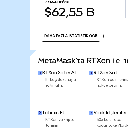
PIYASA DEĞERI
$62,55 B
DAHA FAZLA İSTATİSTİK GÖR
DAHA FAZLA İSTATİSTİK GÖR
MetaMask'ta RTXon ile nel
RTXon Satın Al
RTXon Sat
Birkaç dokunuşla
RTXon coin'lerini
satın alın.
nakde çevirin.
Tahmin Et
Vadeli İşlemler
RTXon ve kripto
50x kaldıraca
tahmin
kadar token'lard