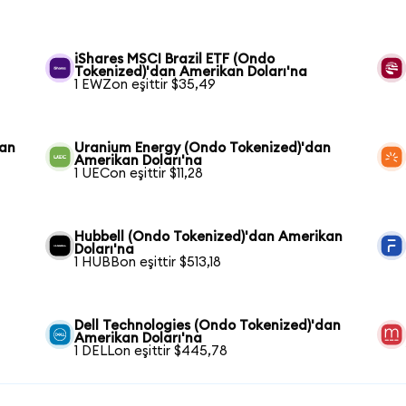
iShares MSCI Brazil ETF (Ondo
Tokenized)'dan Amerikan Doları'na
1 EWZon eşittir $35,49
dan
Uranium Energy (Ondo Tokenized)'dan
Amerikan Doları'na
1 UECon eşittir $11,28
Hubbell (Ondo Tokenized)'dan Amerikan
Doları'na
1 HUBBon eşittir $513,18
Dell Technologies (Ondo Tokenized)'dan
Amerikan Doları'na
1 DELLon eşittir $445,78