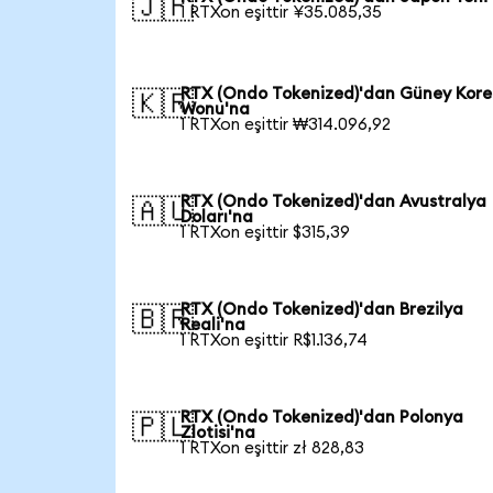
🇯🇵
1 RTXon eşittir ¥35.085,35
RTX (Ondo Tokenized)'dan Güney Kore
🇰🇷
Wonu'na
1 RTXon eşittir ₩314.096,92
RTX (Ondo Tokenized)'dan Avustralya
🇦🇺
Doları'na
1 RTXon eşittir $315,39
RTX (Ondo Tokenized)'dan Brezilya
🇧🇷
Reali'na
1 RTXon eşittir R$1.136,74
RTX (Ondo Tokenized)'dan Polonya
🇵🇱
Zlotisi'na
1 RTXon eşittir zł 828,83