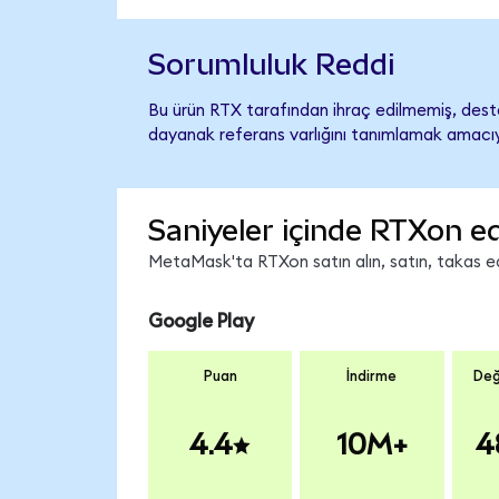
Sorumluluk Reddi
Bu ürün RTX tarafından ihraç edilmemiş, destek
dayanak referans varlığını tanımlamak amacıyl
Saniyeler içinde RTXon ed
MetaMask'ta RTXon satın alın, satın, takas edi
Google Play
Puan
İndirme
Değ
4.4
10M+
4