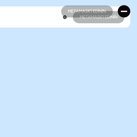
METAMASK'I EDİNİN
METAMASK'I EDİNİN
METAMASK'I EDİNİN
METAMASK'I EDİNİN