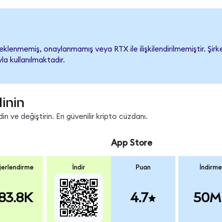
lenmemiş, onaylanmamış veya RTX ile ilişkilendirilmemiştir. Şirke
a kullanılmaktadır.
inin
n ve değiştirin. En güvenilir kripto cüzdanı.
App Store
erlendirme
İndir
Puan
İndirme
83.8K
4.7
50M