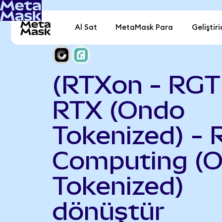
Al Sat
MetaMask Para
Geliştiri
(RTXon - RGT
RTX (Ondo
Tokenized) - R
Computing (
Tokenized)
dönüştür