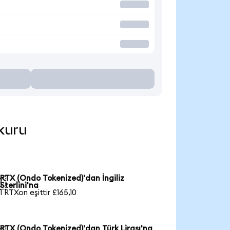
 kuru
RTX (Ondo Tokenized)'dan İngiliz

Sterlini'na
1 RTXon eşittir £165,10
RTX (Ondo Tokenized)'dan Türk Lirası'na