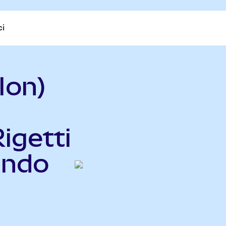
ci
Ion)
igetti
Ondo