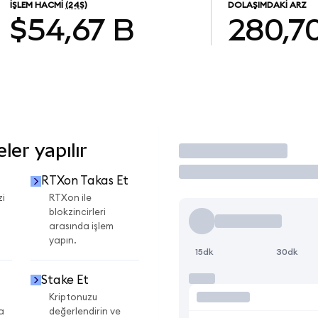
İŞLEM HACMI
(24S)
DOLAŞIMDAKI ARZ
$54,67 B
280,7
er yapılır
İşlem Yap
RTXon Takas Et
zi
RTXon ile
blokzincirleri
arasında işlem
yapın.
15dk
30dk
Stake Et
Kriptonuzu
a
değerlendirin ve