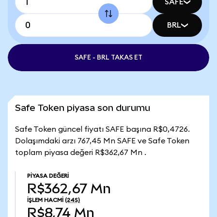
SAFE
BRL
SAFE - BRL TAKAS ET
Safe Token piyasa son durumu
Safe Token güncel fiyatı SAFE başına R$0,4726.
Dolaşımdaki arzı 767,45 Mn SAFE ve Safe Token
toplam piyasa değeri R$362,67 Mn .
PIYASA DEĞERI
R$362,67 Mn
İŞLEM HACMI
(24S)
R$8,74 Mn