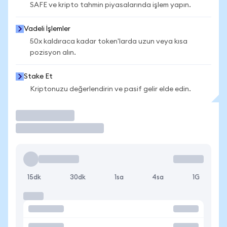
SAFE ve kripto tahmin piyasalarında işlem yapın.
Vadeli İşlemler
50x kaldıraca kadar token'larda uzun veya kısa
pozisyon alın.
Stake Et
Kriptonuzu değerlendirin ve pasif gelir elde edin.
İşlem Yap
15dk
30dk
1sa
4sa
1G