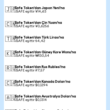
Safe Token'dan Japon Yeni'na
🇯🇵
1 SAFE eşittir ¥14,63
Safe Token'dan Çin Yuanı'na
🇨🇳
1 SAFE eşittir ¥0,6256
Safe Token'dan Türk Lirası'na
🇹🇷
1 SAFE eşittir ₺4,42
Safe Token'dan Güney Kore Wonu'na
🇰🇷
1 SAFE eşittir ₩130,54
Safe Token'dan Rus Rublesi'na
🇷🇺
1 SAFE eşittir ₽7,57
Safe Token'dan Kanada Doları'na
🇨🇦
1 SAFE eşittir $0,1294
Safe Token'dan Avustralya Doları'na
🇦🇺
1 SAFE eşittir $0,1314