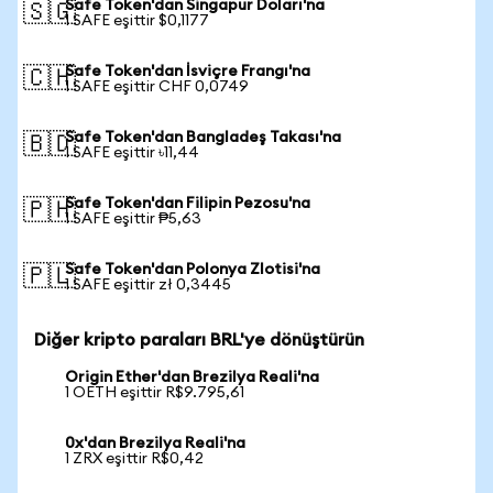
Safe Token'dan Singapur Doları'na
🇸🇬
1 SAFE eşittir $0,1177
Safe Token'dan İsviçre Frangı'na
🇨🇭
1 SAFE eşittir CHF 0,0749
Safe Token'dan Bangladeş Takası'na
🇧🇩
1 SAFE eşittir ৳11,44
Safe Token'dan Filipin Pezosu'na
🇵🇭
1 SAFE eşittir ₱5,63
Safe Token'dan Polonya Zlotisi'na
🇵🇱
1 SAFE eşittir zł 0,3445
Diğer kripto paraları BRL'ye dönüştürün
Origin Ether'dan Brezilya Reali'na
1 OETH eşittir R$9.795,61
0x'dan Brezilya Reali'na
1 ZRX eşittir R$0,42