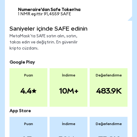
Numeraire'dan Safe Token'na
1 NMR eşittir 91,4559 SAFE
Saniyeler içinde SAFE edinin
MetaMask'ta SAFE satın alın, satın,
takas edin ve değiştirin. En güvenilir
kripto cüzdanı.
Google Play
Puan
İndirme
Değerlendirme
4.4
10M+
483.9K
App Store
Puan
İndirme
Değerlendirme