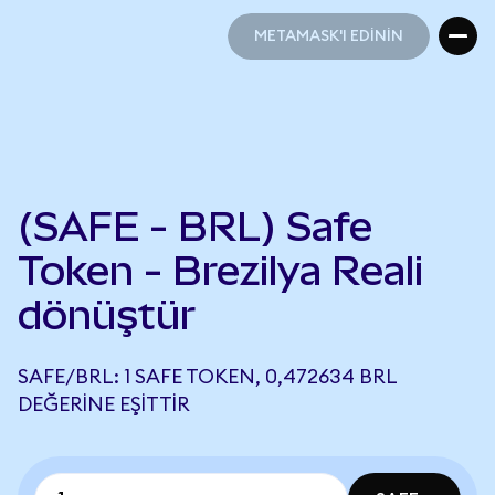
METAMASK'I EDİNİN
METAMASK'I EDİNİN
(SAFE - BRL) Safe
Token - Brezilya Reali
dönüştür
SAFE/BRL: 1 SAFE TOKEN, 0,472634 BRL
DEĞERINE EŞITTIR