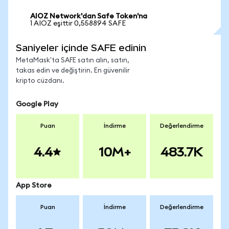
AIOZ Network'dan Safe Token'na
1 AIOZ eşittir 0,558894 SAFE
Saniyeler içinde SAFE edinin
MetaMask'ta SAFE satın alın, satın,
takas edin ve değiştirin. En güvenilir
kripto cüzdanı.
Google Play
Puan
İndirme
Değerlendirme
4.4
10M+
483.7K
App Store
Puan
İndirme
Değerlendirme