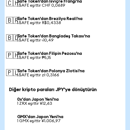
Safe Token'dan İsviçre Frangı'na
🇨🇭
1 SAFE eşittir CHF 0,0689
Safe Token'dan Brezilya Reali'na
🇧🇷
1 SAFE eşittir R$0,4338
Safe Token'dan Bangladeş Takası'na
🇧🇩
1 SAFE eşittir ৳10,49
Safe Token'dan Filipin Pezosu'na
🇵🇭
1 SAFE eşittir ₱5,15
Safe Token'dan Polonya Zlotisi'na
🇵🇱
1 SAFE eşittir zł 0,3166
Diğer kripto paraları JPY'ye dönüştürün
0x'dan Japon Yeni'na
1 ZRX eşittir ¥12,63
GMX'dan Japon Yeni'na
1 GMX eşittir ¥1.006,97