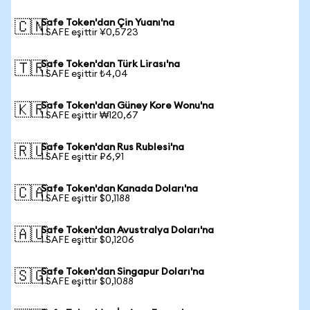
Safe Token'dan Çin Yuanı'na
🇨🇳
1 SAFE eşittir ¥0,5723
Safe Token'dan Türk Lirası'na
🇹🇷
1 SAFE eşittir ₺4,04
Safe Token'dan Güney Kore Wonu'na
🇰🇷
1 SAFE eşittir ₩120,67
Safe Token'dan Rus Rublesi'na
🇷🇺
1 SAFE eşittir ₽6,91
Safe Token'dan Kanada Doları'na
🇨🇦
1 SAFE eşittir $0,1188
Safe Token'dan Avustralya Doları'na
🇦🇺
1 SAFE eşittir $0,1206
Safe Token'dan Singapur Doları'na
🇸🇬
1 SAFE eşittir $0,1088