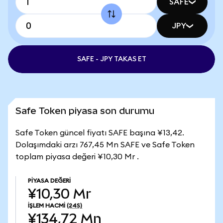
SAFE
JPY
SAFE - JPY TAKAS ET
Safe Token piyasa son durumu
Safe Token güncel fiyatı SAFE başına ¥13,42.
Dolaşımdaki arzı 767,45 Mn SAFE ve Safe Token
toplam piyasa değeri ¥10,30 Mr .
PIYASA DEĞERI
¥10,30 Mr
İŞLEM HACMI
(24S)
¥134,72 Mn