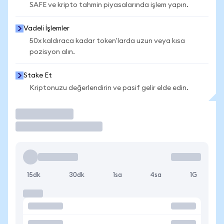
SAFE ve kripto tahmin piyasalarında işlem yapın.
Vadeli İşlemler
50x kaldıraca kadar token'larda uzun veya kısa
pozisyon alın.
Stake Et
Kriptonuzu değerlendirin ve pasif gelir elde edin.
İşlem Yap
15dk
30dk
1sa
4sa
1G