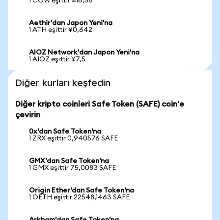
1 COW eşittir ¥16,56
Aethir'dan Japon Yeni'na
1 ATH eşittir ¥0,642
AIOZ Network'dan Japon Yeni'na
1 AIOZ eşittir ¥7,5
Diğer kurları keşfedin
Diğer kripto coinleri Safe Token (SAFE) coin'e
çevirin
0x'dan Safe Token'na
1 ZRX eşittir 0,940576 SAFE
GMX'dan Safe Token'na
1 GMX eşittir 75,0083 SAFE
Origin Ether'dan Safe Token'na
1 OETH eşittir 22548,1463 SAFE