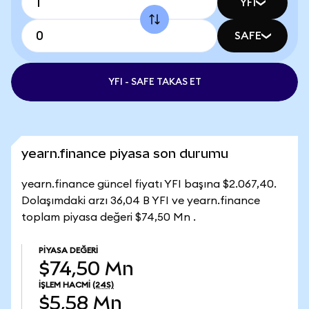
YFI
SAFE
YFI - SAFE TAKAS ET
yearn.finance piyasa son durumu
yearn.finance güncel fiyatı YFI başına $2.067,40.
Dolaşımdaki arzı 36,04 B YFI ve yearn.finance
toplam piyasa değeri $74,50 Mn .
PIYASA DEĞERI
$74,50 Mn
İŞLEM HACMI
(24S)
$5,58 Mn