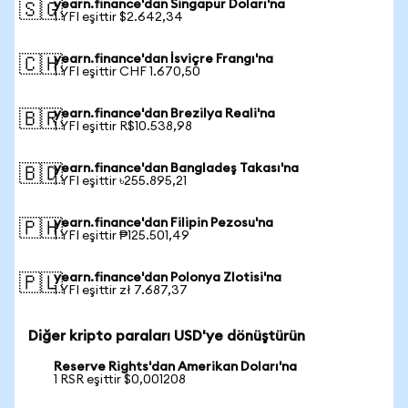
yearn.finance'dan Singapur Doları'na
🇸🇬
1 YFI eşittir $2.642,34
yearn.finance'dan İsviçre Frangı'na
🇨🇭
1 YFI eşittir CHF 1.670,50
yearn.finance'dan Brezilya Reali'na
🇧🇷
1 YFI eşittir R$10.538,98
yearn.finance'dan Bangladeş Takası'na
🇧🇩
1 YFI eşittir ৳255.895,21
yearn.finance'dan Filipin Pezosu'na
🇵🇭
1 YFI eşittir ₱125.501,49
yearn.finance'dan Polonya Zlotisi'na
🇵🇱
1 YFI eşittir zł 7.687,37
Diğer kripto paraları USD'ye dönüştürün
Reserve Rights'dan Amerikan Doları'na
1 RSR eşittir $0,001208