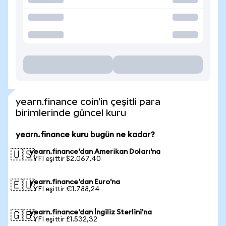
yearn.finance coin'in çeşitli para
birimlerinde güncel kuru
yearn.finance kuru bugün ne kadar?
yearn.finance'dan Amerikan Doları'na
🇺🇸
1 YFI eşittir $2.067,40
yearn.finance'dan Euro'na
🇪🇺
1 YFI eşittir €1.788,24
yearn.finance'dan İngiliz Sterlini'na
🇬🇧
1 YFI eşittir £1.532,32