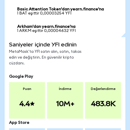
Basic Attention Token'dan yearn.finance'na
1 BAT eşittir 0,00003254 YFI
Arkham'dan yearn.finance'na
1 ARKM eşittir 0,00004632 YFI
Saniyeler içinde YFI edinin
MetaMask'ta YFI satın alın, satın, takas
edin ve değiştirin. En güvenilir kripto
cüzdanı.
Google Play
Puan
İndirme
Değerlendirme
4.4
10M+
483.8K
App Store