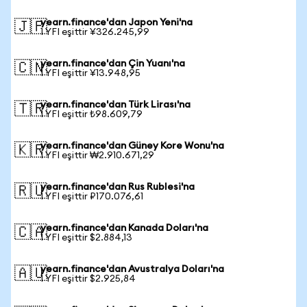
yearn.finance'dan Japon Yeni'na
🇯🇵
1 YFI eşittir ¥326.245,99
yearn.finance'dan Çin Yuanı'na
🇨🇳
1 YFI eşittir ¥13.948,95
yearn.finance'dan Türk Lirası'na
🇹🇷
1 YFI eşittir ₺98.609,79
yearn.finance'dan Güney Kore Wonu'na
🇰🇷
1 YFI eşittir ₩2.910.671,29
yearn.finance'dan Rus Rublesi'na
🇷🇺
1 YFI eşittir ₽170.076,61
yearn.finance'dan Kanada Doları'na
🇨🇦
1 YFI eşittir $2.884,13
yearn.finance'dan Avustralya Doları'na
🇦🇺
1 YFI eşittir $2.925,84