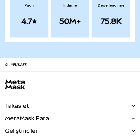
Puan
İndirme
Değerlendirme
4.7
50M+
75.8K
YFI/SAFE
MetaMask site alt bilgisi
Takas et
Takas İşlemleri
MetaMask Para
Tahmin Et
YENİ
Kripto Al
Geliştiriciler
Perps
YENİ
MetaMask Kart
Dökümantasyon