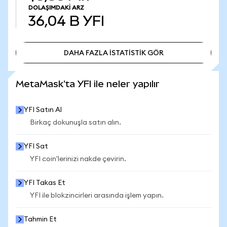
DOLAŞIMDAKI ARZ
36,04 B
YFI
DAHA FAZLA İSTATİSTİK GÖR
DAHA FAZLA İSTATİSTİK GÖR
MetaMask'ta YFI ile neler yapılır
YFI Satın Al
Birkaç dokunuşla satın alın.
YFI Sat
YFI coin'lerinizi nakde çevirin.
YFI Takas Et
YFI ile blokzincirleri arasında işlem yapın.
Tahmin Et