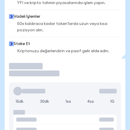
YFI ve kripto tahmin piyasalarında işlem yapın.
Vadeli İşlemler
50x kaldıraca kadar token'larda uzun veya kısa
pozisyon alın.
Stake Et
Kriptonuzu değerlendirin ve pasif gelir elde edin.
İşlem Yap
15dk
30dk
1sa
4sa
1G