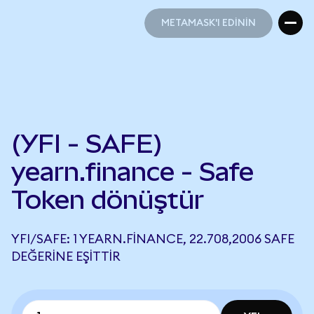
METAMASK'I EDİNİN
METAMASK'I EDİNİN
(YFI - SAFE)
yearn.finance - Safe
Token dönüştür
YFI/SAFE: 1 YEARN.FINANCE, 22.708,2006 SAFE
DEĞERINE EŞITTIR