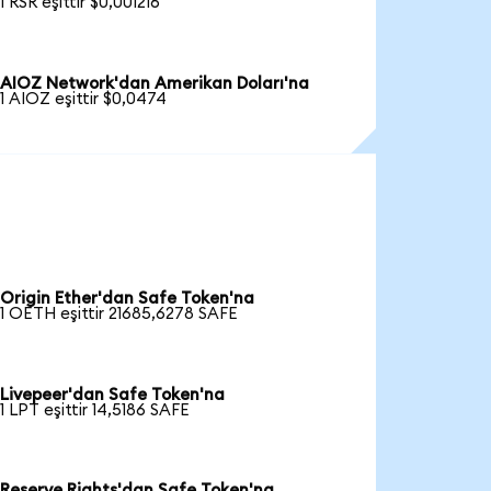
1 RSR eşittir $0,001216
AIOZ Network'dan Amerikan Doları'na
1 AIOZ eşittir $0,0474
Origin Ether'dan Safe Token'na
1 OETH eşittir 21685,6278 SAFE
Livepeer'dan Safe Token'na
1 LPT eşittir 14,5186 SAFE
Reserve Rights'dan Safe Token'na