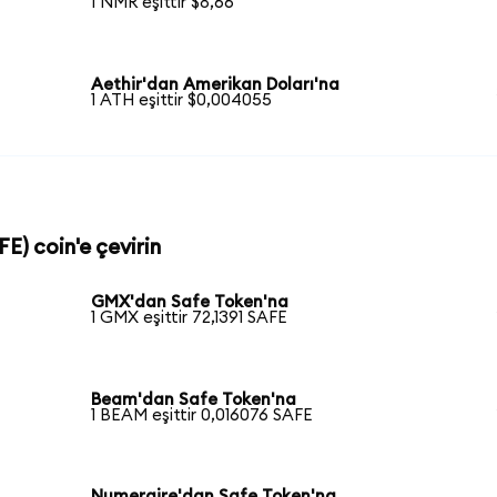
1 NMR eşittir $8,66
Aethir'dan Amerikan Doları'na
1 ATH eşittir $0,004055
E) coin'e çevirin
GMX'dan Safe Token'na
1 GMX eşittir 72,1391 SAFE
Beam'dan Safe Token'na
1 BEAM eşittir 0,016076 SAFE
Numeraire'dan Safe Token'na