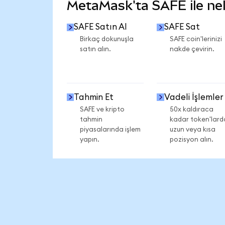
MetaMask'ta SAFE ile nele
SAFE Satın Al
SAFE Sat
Birkaç dokunuşla
SAFE coin'lerinizi
satın alın.
nakde çevirin.
Tahmin Et
Vadeli İşlemler
SAFE ve kripto
50x kaldıraca
tahmin
kadar token'lard
piyasalarında işlem
uzun veya kısa
yapın.
pozisyon alın.