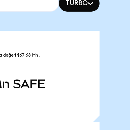
TURBO
a değeri $67,63 Mn .
Mn
SAFE