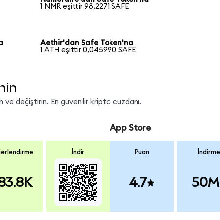
1 NMR eşittir 98,2271 SAFE
a
Aethir'dan Safe Token'na
1 ATH eşittir 0,045990 SAFE
nin
ve değiştirin. En güvenilir kripto cüzdanı.
App Store
erlendirme
İndir
Puan
İndirme
83.8K
4.7
50M