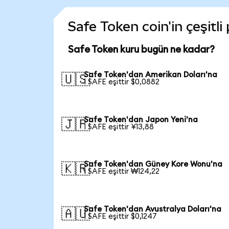
Safe Token coin'in çeşitli
Safe Token kuru bugün ne kadar?
Safe Token'dan Amerikan Doları'na
🇺🇸
1 SAFE eşittir $0,0882
Safe Token'dan Japon Yeni'na
🇯🇵
1 SAFE eşittir ¥13,88
Safe Token'dan Güney Kore Wonu'na
🇰🇷
1 SAFE eşittir ₩124,22
Safe Token'dan Avustralya Doları'na
🇦🇺
1 SAFE eşittir $0,1247