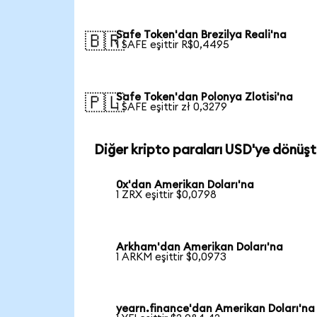
Safe Token'dan Brezilya Reali'na
🇧🇷
1 SAFE eşittir R$0,4495
Safe Token'dan Polonya Zlotisi'na
🇵🇱
1 SAFE eşittir zł 0,3279
Diğer kripto paraları USD'ye dönüşt
0x'dan Amerikan Doları'na
1 ZRX eşittir $0,0798
Arkham'dan Amerikan Doları'na
1 ARKM eşittir $0,0973
yearn.finance'dan Amerikan Doları'na