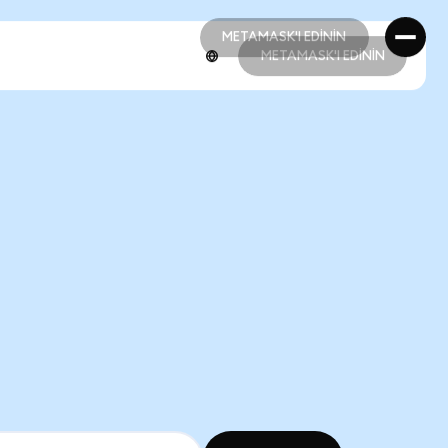
METAMASK'I EDİNİN
METAMASK'I EDİNİN
METAMASK'I EDİNİN
METAMASK'I EDİNİN