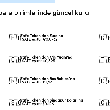
 para birimlerinde güncel kuru
Safe Token'dan Euro'na
🇪🇺
🇬
1 SAFE eşittir €0,0762
Safe Token'dan Çin Yuanı'na
🇨🇳
🇹
1 SAFE eşittir ¥0,595
Safe Token'dan Rus Rublesi'na
🇷🇺
🇨
1 SAFE eşittir ₽7,24
Safe Token'dan Singapur Doları'na
🇸🇬
🇨
1 SAFE eşittir $0,1126