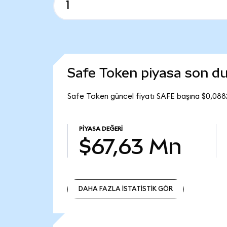
Safe Token piyasa son 
Safe Token güncel fiyatı SAFE başına $0,088
PIYASA DEĞERI
$67,63 Mn
DAHA FAZLA İSTATİSTİK GÖR
DAHA FAZLA İSTATİSTİK GÖR