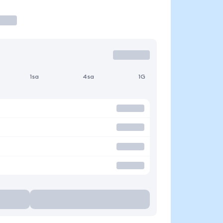
1sa
4sa
1G