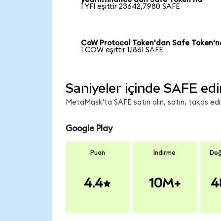
1 YFI eşittir 23642,7980 SAFE
CoW Protocol Token'dan Safe Token'n
1 COW eşittir 1,1861 SAFE
Saniyeler içinde SAFE edi
MetaMask'ta SAFE satın alın, satın, takas edin 
Google Play
Puan
İndirme
Değ
4.4
10M+
4