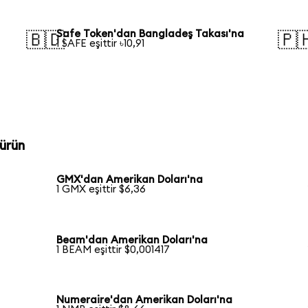
Safe Token'dan Bangladeş Takası'na
🇧🇩
🇵
1 SAFE eşittir ৳10,91
ürün
GMX'dan Amerikan Doları'na
1 GMX eşittir $6,36
Beam'dan Amerikan Doları'na
1 BEAM eşittir $0,001417
Numeraire'dan Amerikan Doları'na