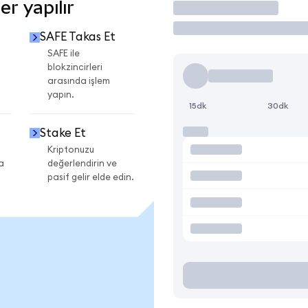
r yapılır
İşlem Yap
SAFE Takas Et
SAFE ile
blokzincirleri
arasında işlem
yapın.
15dk
30dk
Stake Et
Kriptonuzu
a
değerlendirin ve
pasif gelir elde edin.