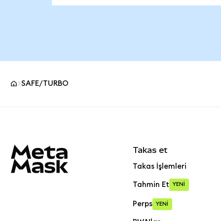
SAFE/TURBO
MetaMask site alt bilgisi
Takas et
Takas İşlemleri
Tahmin Et
YENİ
Perps
YENİ