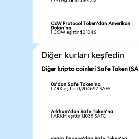
1 YFI eşittir $2.084,42
CoW Protocol Token'dan Amerikan
Doları'na
1 COW eşittir $0,1046
Diğer kurları keşfedin
Diğer kripto coinleri Safe Token (SAF
0x'dan Safe Token'na
1 ZRX eşittir 0,904597 SAFE
Arkham'dan Safe Token'na
1 ARKM eşittir 1,1038 SAFE
yearn.finance'dan Safe Token'na