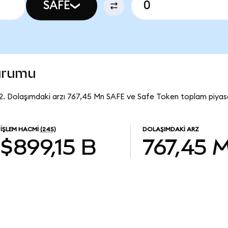
SAFE
durumu
2. Dolaşımdaki arzı 767,45 Mn SAFE ve Safe Token toplam piyas
İŞLEM HACMI
(24S)
DOLAŞIMDAKI ARZ
$899,15 B
767,45 