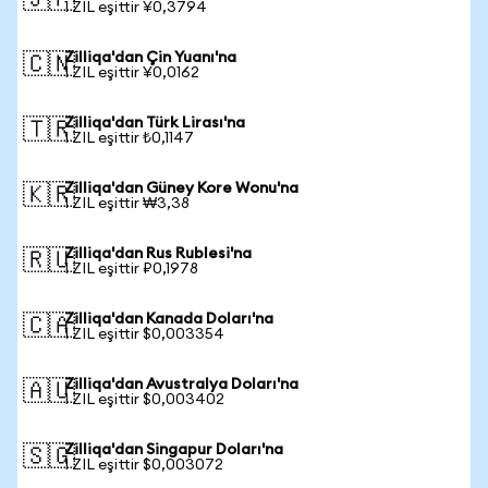
🇯🇵
1 ZIL eşittir ¥0,3794
Zilliqa'dan Çin Yuanı'na
🇨🇳
1 ZIL eşittir ¥0,0162
Zilliqa'dan Türk Lirası'na
🇹🇷
1 ZIL eşittir ₺0,1147
Zilliqa'dan Güney Kore Wonu'na
🇰🇷
1 ZIL eşittir ₩3,38
Zilliqa'dan Rus Rublesi'na
🇷🇺
1 ZIL eşittir ₽0,1978
Zilliqa'dan Kanada Doları'na
🇨🇦
1 ZIL eşittir $0,003354
Zilliqa'dan Avustralya Doları'na
🇦🇺
1 ZIL eşittir $0,003402
Zilliqa'dan Singapur Doları'na
🇸🇬
1 ZIL eşittir $0,003072