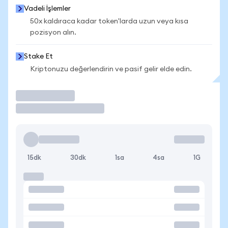
Vadeli İşlemler
50x kaldıraca kadar token'larda uzun veya kısa
pozisyon alın.
Stake Et
Kriptonuzu değerlendirin ve pasif gelir elde edin.
İşlem Yap
15dk
30dk
1sa
4sa
1G