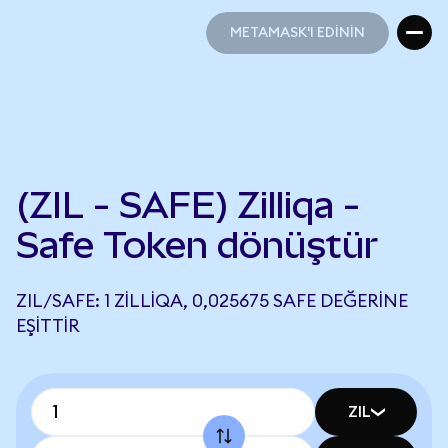
METAMASK'I EDİNİN
METAMASK'I EDİNİN
(ZIL - SAFE) Zilliqa -
Safe Token dönüştür
ZIL/SAFE: 1 ZILLIQA, 0,025675 SAFE DEĞERINE
EŞITTIR
ZIL