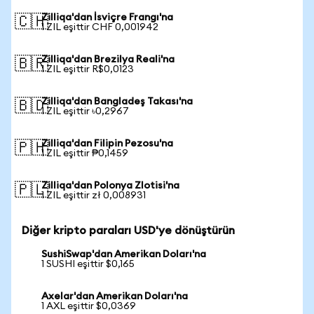
Zilliqa'dan İsviçre Frangı'na
🇨🇭
1 ZIL eşittir CHF 0,001942
Zilliqa'dan Brezilya Reali'na
🇧🇷
1 ZIL eşittir R$0,0123
Zilliqa'dan Bangladeş Takası'na
🇧🇩
1 ZIL eşittir ৳0,2967
Zilliqa'dan Filipin Pezosu'na
🇵🇭
1 ZIL eşittir ₱0,1459
Zilliqa'dan Polonya Zlotisi'na
🇵🇱
1 ZIL eşittir zł 0,008931
Diğer kripto paraları USD'ye dönüştürün
SushiSwap'dan Amerikan Doları'na
1 SUSHI eşittir $0,165
Axelar'dan Amerikan Doları'na
1 AXL eşittir $0,0369