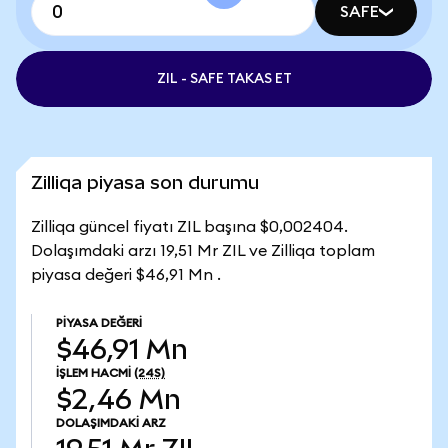
SAFE
ZIL - SAFE TAKAS ET
Zilliqa piyasa son durumu
Zilliqa güncel fiyatı ZIL başına $0,002404.
Dolaşımdaki arzı 19,51 Mr ZIL ve Zilliqa toplam
piyasa değeri $46,91 Mn .
PIYASA DEĞERI
$46,91 Mn
İŞLEM HACMI
(24S)
$2,46 Mn
DOLAŞIMDAKI ARZ