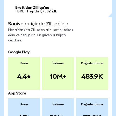
Brett'dan Zilliqa'na
1 BRETT eşittir 1,7582 ZIL
Saniyeler içinde ZIL edinin
MetaMask'ta ZIL satın alın, satın, takas
edin ve değiştirin. En güvenilir kripto
cüzdanı.
Google Play
Puan
İndirme
Değerlendirme
4.4
10M+
483.9K
App Store
Puan
İndirme
Değerlendirme