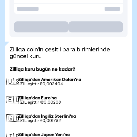
Zilliqa coin'in çeşitli para birimlerinde
güncel kuru
Zilliqa kuru bugün ne kadar?
Zilliqa'dan Amerikan Doları'na
🇺🇸
1 ZIL eşittir $0,002404
Zilliqa'dan Euro'na
🇪🇺
1 ZIL eşittir €0,00208
Zilliqa'dan İngiliz Sterlini'na
🇬🇧
1 ZIL eşittir £0,001782
Zilliqa'dan Japon Yeni'na