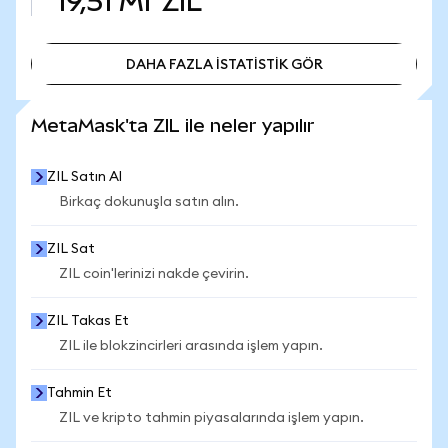
19,51 Mr
ZIL
DAHA FAZLA İSTATİSTİK GÖR
DAHA FAZLA İSTATİSTİK GÖR
MetaMask'ta ZIL ile neler yapılır
ZIL Satın Al
Birkaç dokunuşla satın alın.
ZIL Sat
ZIL coin'lerinizi nakde çevirin.
ZIL Takas Et
ZIL ile blokzincirleri arasında işlem yapın.
Tahmin Et
ZIL ve kripto tahmin piyasalarında işlem yapın.