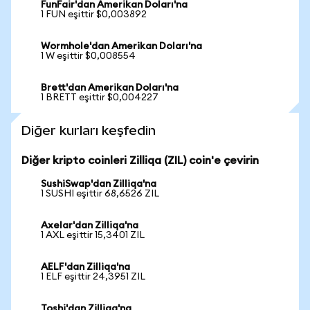
FunFair'dan Amerikan Doları'na
1 FUN eşittir $0,003892
Wormhole'dan Amerikan Doları'na
1 W eşittir $0,008554
Brett'dan Amerikan Doları'na
1 BRETT eşittir $0,004227
Diğer kurları keşfedin
Diğer kripto coinleri Zilliqa (ZIL) coin'e çevirin
SushiSwap'dan Zilliqa'na
1 SUSHI eşittir 68,6526 ZIL
Axelar'dan Zilliqa'na
1 AXL eşittir 15,3401 ZIL
AELF'dan Zilliqa'na
1 ELF eşittir 24,3951 ZIL
Toshi'dan Zilliqa'na