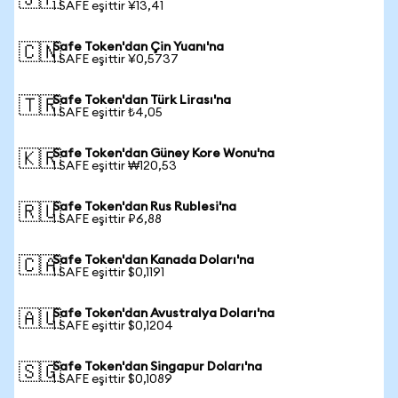
🇯🇵
1 SAFE eşittir ¥13,41
Safe Token'dan Çin Yuanı'na
🇨🇳
1 SAFE eşittir ¥0,5737
Safe Token'dan Türk Lirası'na
🇹🇷
1 SAFE eşittir ₺4,05
Safe Token'dan Güney Kore Wonu'na
🇰🇷
1 SAFE eşittir ₩120,53
Safe Token'dan Rus Rublesi'na
🇷🇺
1 SAFE eşittir ₽6,88
Safe Token'dan Kanada Doları'na
🇨🇦
1 SAFE eşittir $0,1191
Safe Token'dan Avustralya Doları'na
🇦🇺
1 SAFE eşittir $0,1204
Safe Token'dan Singapur Doları'na
🇸🇬
1 SAFE eşittir $0,1089