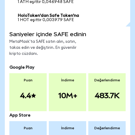
1 ATH eşittir 0,046948 SAFE
HoloToken'dan Safe Token'na
1 HOT eşittir 0,003979 SAFE
Saniyeler içinde SAFE edinin
MetaMask'ta SAFE satın alın, satın,
takas edin ve değiştirin. En güvenilir
kripto cüzdanı.
Google Play
Puan
İndirme
Değerlendirme
4.4
10M+
483.7K
App Store
Puan
İndirme
Değerlendirme