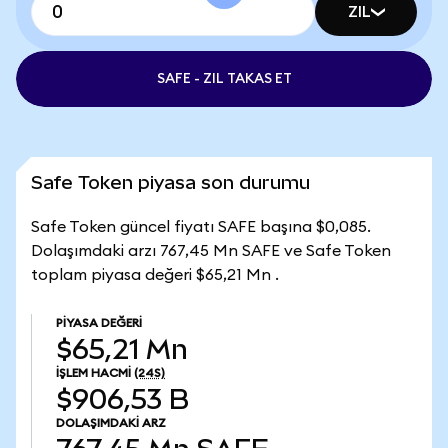
ZIL
SAFE - ZIL TAKAS ET
Safe Token piyasa son durumu
Safe Token güncel fiyatı SAFE başına $0,085.
Dolaşımdaki arzı 767,45 Mn SAFE ve Safe Token
toplam piyasa değeri $65,21 Mn .
PIYASA DEĞERI
$65,21 Mn
İŞLEM HACMI
(24S)
$906,53 B
DOLAŞIMDAKI ARZ