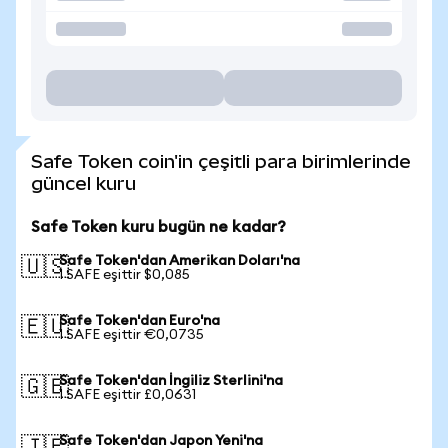
Safe Token coin'in çeşitli para birimlerinde
güncel kuru
Safe Token kuru bugün ne kadar?
Safe Token'dan Amerikan Doları'na
🇺🇸
1 SAFE eşittir $0,085
Safe Token'dan Euro'na
🇪🇺
1 SAFE eşittir €0,0735
Safe Token'dan İngiliz Sterlini'na
🇬🇧
1 SAFE eşittir £0,0631
Safe Token'dan Japon Yeni'na