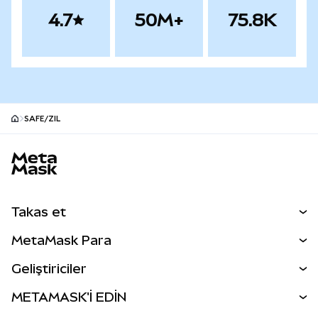
4.7
50M+
75.8K
SAFE/ZIL
MetaMask site alt bilgisi
Takas et
Takas İşlemleri
MetaMask Para
Tahmin Et
YENİ
Kripto Al
Geliştiriciler
Perps
YENİ
MetaMask Kart
Dökümantasyon
METAMASK'İ EDİN
RWA'lar
mUSD
YENİ
Kontrol Paneli
İşlem Kalkanı