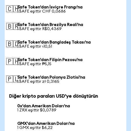
Safe Token'dan İsviçre Frangı'na
🇨🇭
1 SAFE eşittir CHF 0,0686
Safe Token'dan Brezilya Reali'na
🇧🇷
1 SAFE eşittir R$0,4369
Safe Token'dan Bangladeş Takası'na
🇧🇩
1 SAFE eşittir ৳10,51
Safe Token'dan Filipin Pezosu'na
🇵🇭
1 SAFE eşittir ₱5,15
Safe Token'dan Polonya Zlotisi'na
🇵🇱
1 SAFE eşittir zł 0,3165
Diğer kripto paraları USD'ye dönüştürün
0x'dan Amerikan Doları'na
1 ZRX eşittir $0,0789
GMX'dan Amerikan Doları'na
1 GMX eşittir $6,22