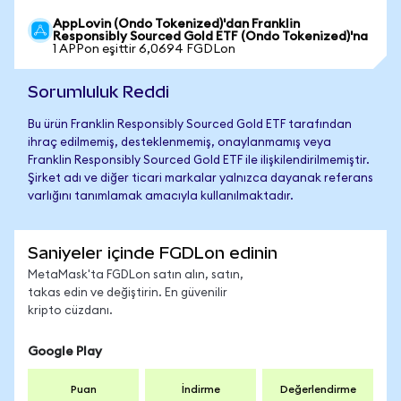
AppLovin (Ondo Tokenized)'dan Franklin
Responsibly Sourced Gold ETF (Ondo Tokenized)'na
1 APPon eşittir 6,0694 FGDLon
Sorumluluk Reddi
Bu ürün Franklin Responsibly Sourced Gold ETF tarafından
ihraç edilmemiş, desteklenmemiş, onaylanmamış veya
Franklin Responsibly Sourced Gold ETF ile ilişkilendirilmemiştir.
Şirket adı ve diğer ticari markalar yalnızca dayanak referans
varlığını tanımlamak amacıyla kullanılmaktadır.
Saniyeler içinde FGDLon edinin
MetaMask'ta FGDLon satın alın, satın,
takas edin ve değiştirin. En güvenilir
kripto cüzdanı.
Google Play
Puan
İndirme
Değerlendirme