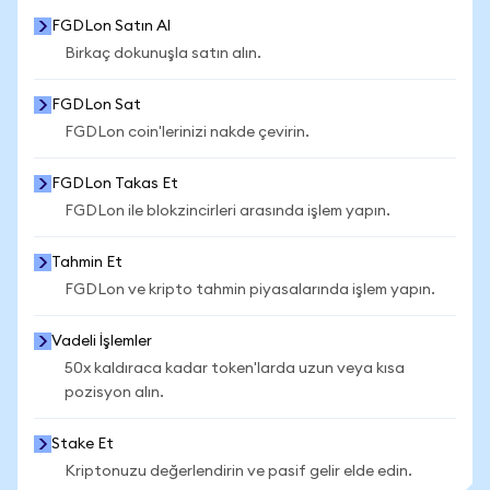
FGDLon Satın Al
Birkaç dokunuşla satın alın.
FGDLon Sat
FGDLon coin'lerinizi nakde çevirin.
FGDLon Takas Et
FGDLon ile blokzincirleri arasında işlem yapın.
Tahmin Et
FGDLon ve kripto tahmin piyasalarında işlem yapın.
Vadeli İşlemler
50x kaldıraca kadar token'larda uzun veya kısa
pozisyon alın.
Stake Et
Kriptonuzu değerlendirin ve pasif gelir elde edin.