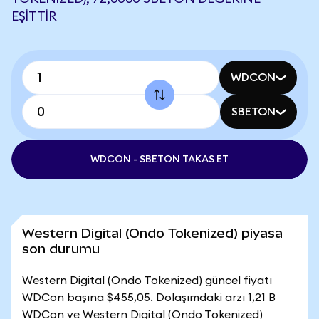
EŞITTIR
WDCON
SBETON
WDCON - SBETON TAKAS ET
Western Digital (Ondo Tokenized) piyasa
son durumu
Western Digital (Ondo Tokenized) güncel fiyatı
WDCon başına $455,05. Dolaşımdaki arzı 1,21 B
WDCon ve Western Digital (Ondo Tokenized)