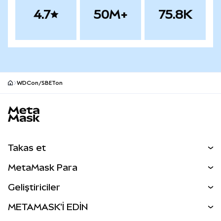
4.7
50M+
75.8K
WDCon/SBETon
MetaMask site alt bilgisi
Takas et
Takas İşlemleri
MetaMask Para
Tahmin Et
YENİ
Kripto Al
Geliştiriciler
Perps
YENİ
MetaMask Kart
Dökümantasyon
METAMASK'İ EDİN
RWA'lar
mUSD
YENİ
Kontrol Paneli
İşlem Kalkanı