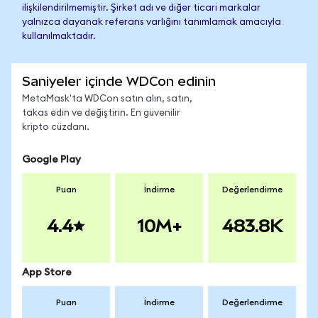
ilişkilendirilmemiştir. Şirket adı ve diğer ticari markalar
yalnızca dayanak referans varlığını tanımlamak amacıyla
kullanılmaktadır.
Saniyeler içinde WDCon edinin
MetaMask'ta WDCon satın alın, satın,
takas edin ve değiştirin. En güvenilir
kripto cüzdanı.
Google Play
Puan
İndirme
Değerlendirme
4.4
10M+
483.8K
App Store
Puan
İndirme
Değerlendirme