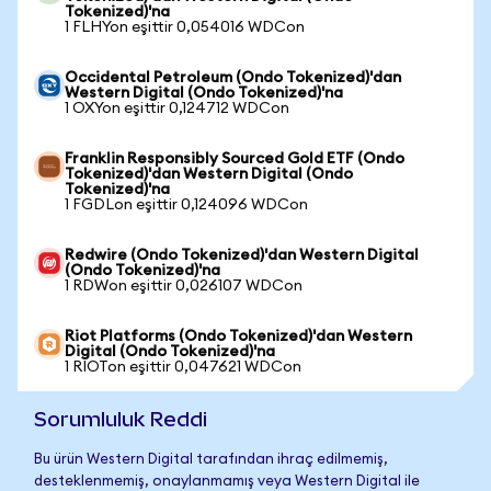
Tokenized)'na
1 FLHYon eşittir 0,054016 WDCon
Occidental Petroleum (Ondo Tokenized)'dan
Western Digital (Ondo Tokenized)'na
1 OXYon eşittir 0,124712 WDCon
Franklin Responsibly Sourced Gold ETF (Ondo
Tokenized)'dan Western Digital (Ondo
Tokenized)'na
1 FGDLon eşittir 0,124096 WDCon
Redwire (Ondo Tokenized)'dan Western Digital
(Ondo Tokenized)'na
1 RDWon eşittir 0,026107 WDCon
Riot Platforms (Ondo Tokenized)'dan Western
Digital (Ondo Tokenized)'na
1 RIOTon eşittir 0,047621 WDCon
Sorumluluk Reddi
Bu ürün Western Digital tarafından ihraç edilmemiş,
desteklenmemiş, onaylanmamış veya Western Digital ile