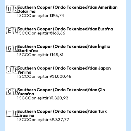
Southern Copper (Ondo Tokenized)'dan Amerikan
🇺🇸
Doları'na
1 SCCOon eşittir $195,74
Southern Copper (Ondo Tokenized)'dan Euro'na
🇪🇺
1 SCCOon eşittir €169,86
Southern Copper (Ondo Tokenized)'dan İngiliz
🇬🇧
Sterlini'na
1 SCCOon eşittir £145,61
Southern Copper (Ondo Tokenized)'dan Japon
🇯🇵
Yeni'na
1 SCCOon eşittir ¥31.000,45
Southern Copper (Ondo Tokenized)'dan Çin
🇨🇳
Yuanı'na
1 SCCOon eşittir ¥1.320,93
Southern Copper (Ondo Tokenized)'dan Türk
🇹🇷
Lirası'na
1 SCCOon eşittir ₺9.337,77