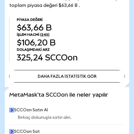
toplam piyasa değeri $63,66 B .
PIYASA DEĞERI
$63,66 B
İŞLEM HACMI
(24S)
$106,20 B
DOLAŞIMDAKI ARZ
325,24
SCCOon
DAHA FAZLA İSTATİSTİK GÖR
DAHA FAZLA İSTATİSTİK GÖR
MetaMask'ta SCCOon ile neler yapılır
SCCOon Satın Al
Birkaç dokunuşla satın alın.
SCCOon Sat