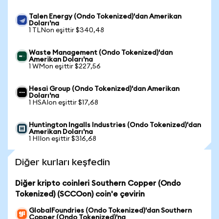
Talen Energy (Ondo Tokenized)'dan Amerikan
Doları'na
1 TLNon eşittir $340,48
Waste Management (Ondo Tokenized)'dan
Amerikan Doları'na
1 WMon eşittir $227,56
Hesai Group (Ondo Tokenized)'dan Amerikan
Doları'na
1 HSAIon eşittir $17,68
Huntington Ingalls Industries (Ondo Tokenized)'dan
Amerikan Doları'na
1 HIIon eşittir $316,68
Diğer kurları keşfedin
Diğer kripto coinleri Southern Copper (Ondo
Tokenized) (SCCOon) coin'e çevirin
GlobalFoundries (Ondo Tokenized)'dan Southern
Copper (Ondo Tokenized)'na