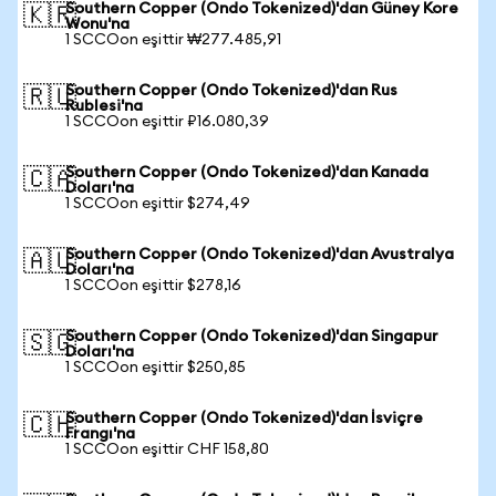
Southern Copper (Ondo Tokenized)'dan Güney Kore
🇰🇷
Wonu'na
1 SCCOon eşittir ₩277.485,91
Southern Copper (Ondo Tokenized)'dan Rus
🇷🇺
Rublesi'na
1 SCCOon eşittir ₽16.080,39
Southern Copper (Ondo Tokenized)'dan Kanada
🇨🇦
Doları'na
1 SCCOon eşittir $274,49
Southern Copper (Ondo Tokenized)'dan Avustralya
🇦🇺
Doları'na
1 SCCOon eşittir $278,16
Southern Copper (Ondo Tokenized)'dan Singapur
🇸🇬
Doları'na
1 SCCOon eşittir $250,85
Southern Copper (Ondo Tokenized)'dan İsviçre
🇨🇭
Frangı'na
1 SCCOon eşittir CHF 158,80