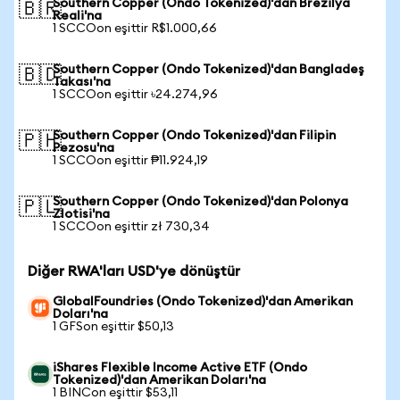
Southern Copper (Ondo Tokenized)'dan Brezilya
🇧🇷
Reali'na
1 SCCOon eşittir R$1.000,66
Southern Copper (Ondo Tokenized)'dan Bangladeş
🇧🇩
Takası'na
1 SCCOon eşittir ৳24.274,96
Southern Copper (Ondo Tokenized)'dan Filipin
🇵🇭
Pezosu'na
1 SCCOon eşittir ₱11.924,19
Southern Copper (Ondo Tokenized)'dan Polonya
🇵🇱
Zlotisi'na
1 SCCOon eşittir zł 730,34
Diğer RWA'ları USD'ye dönüştür
GlobalFoundries (Ondo Tokenized)'dan Amerikan
Doları'na
1 GFSon eşittir $50,13
iShares Flexible Income Active ETF (Ondo
Tokenized)'dan Amerikan Doları'na
1 BINCon eşittir $53,11