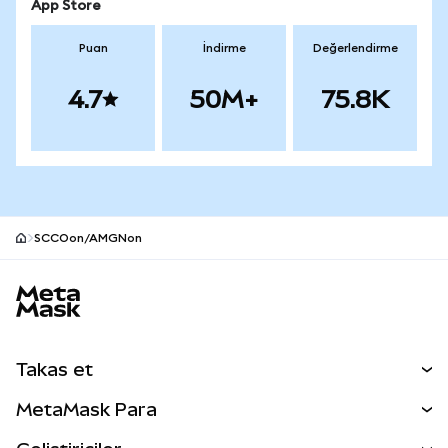
App Store
Puan
İndirme
Değerlendirme
4.7
50M+
75.8K
SCCOon/AMGNon
MetaMask site alt bilgisi
Takas et
Takas İşlemleri
MetaMask Para
Tahmin Et
YENİ
Kripto Al