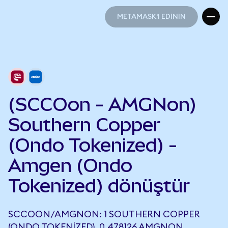
METAMASK'I EDİNİN
METAMASK'I EDİNİN
(SCCOon - AMGNon)
Southern Copper
(Ondo Tokenized) -
Amgen (Ondo
Tokenized) dönüştür
SCCOON/AMGNON: 1 SOUTHERN COPPER
(ONDO TOKENIZED), 0,478126 AMGNON