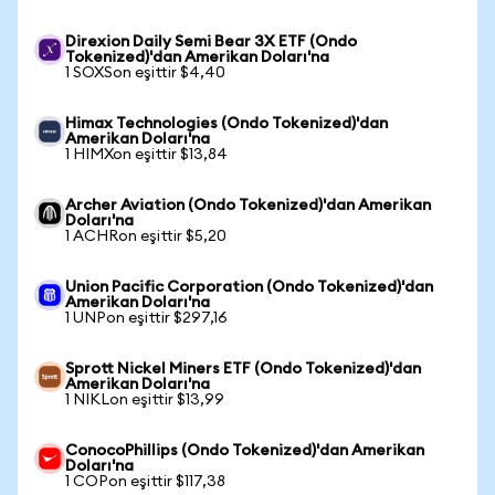
Direxion Daily Semi Bear 3X ETF (Ondo
Tokenized)'dan Amerikan Doları'na
1 SOXSon eşittir $4,40
Himax Technologies (Ondo Tokenized)'dan
Amerikan Doları'na
1 HIMXon eşittir $13,84
Archer Aviation (Ondo Tokenized)'dan Amerikan
Doları'na
1 ACHRon eşittir $5,20
Union Pacific Corporation (Ondo Tokenized)'dan
Amerikan Doları'na
1 UNPon eşittir $297,16
Sprott Nickel Miners ETF (Ondo Tokenized)'dan
Amerikan Doları'na
1 NIKLon eşittir $13,99
ConocoPhillips (Ondo Tokenized)'dan Amerikan
Doları'na
1 COPon eşittir $117,38