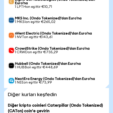
Euro'na
1 LPTHon eşittir €10,71
MKS Inc. (Ondo Tokenized)'dan Euro'na
1 MKSIon eşittir €265,02
nVent Electric (Ondo Tokenized)'dan Euro'na
1 NVTon eşittir €143,61
CrowdStrike (Ondo Tokenized)'dan Euro'na
1 CRWDon eşittir €735,29
Hubbell (Ondo Tokenized)'dan Euro'na
1 HUBBon eşittir €448,69
NextEra Energy (Ondo Tokenized)'dan Euro'na
1 NEEon eşittir €73,99
Diğer kurları keşfedin
Diğer kripto coinleri Caterpillar (Ondo Tokenized)
(CATon) coin'e çevirin