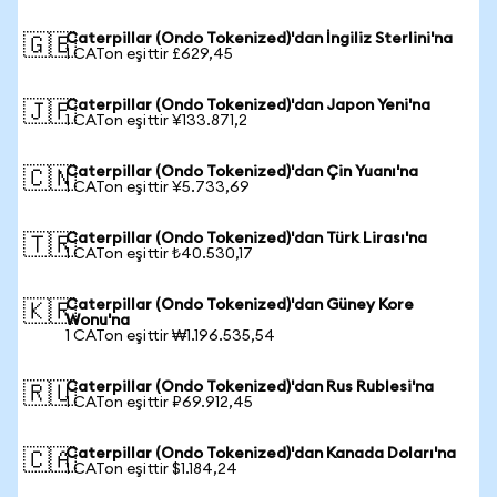
Caterpillar (Ondo Tokenized)'dan İngiliz Sterlini'na
🇬🇧
1 CATon eşittir £629,45
Caterpillar (Ondo Tokenized)'dan Japon Yeni'na
🇯🇵
1 CATon eşittir ¥133.871,2
Caterpillar (Ondo Tokenized)'dan Çin Yuanı'na
🇨🇳
1 CATon eşittir ¥5.733,69
Caterpillar (Ondo Tokenized)'dan Türk Lirası'na
🇹🇷
1 CATon eşittir ₺40.530,17
Caterpillar (Ondo Tokenized)'dan Güney Kore
🇰🇷
Wonu'na
1 CATon eşittir ₩1.196.535,54
Caterpillar (Ondo Tokenized)'dan Rus Rublesi'na
🇷🇺
1 CATon eşittir ₽69.912,45
Caterpillar (Ondo Tokenized)'dan Kanada Doları'na
🇨🇦
1 CATon eşittir $1.184,24