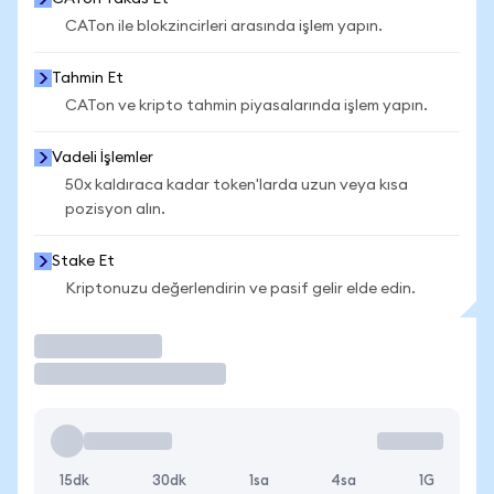
CATon ile blokzincirleri arasında işlem yapın.
Tahmin Et
CATon ve kripto tahmin piyasalarında işlem yapın.
Vadeli İşlemler
50x kaldıraca kadar token'larda uzun veya kısa
pozisyon alın.
Stake Et
Kriptonuzu değerlendirin ve pasif gelir elde edin.
İşlem Yap
15dk
30dk
1sa
4sa
1G