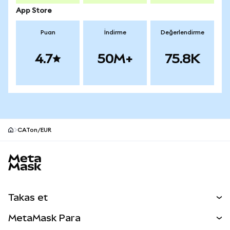
App Store
Puan
İndirme
Değerlendirme
4.7
50M+
75.8K
CATon/EUR
MetaMask site alt bilgisi
Takas et
Takas İşlemleri
MetaMask Para
Tahmin Et
YENİ
Kripto Al