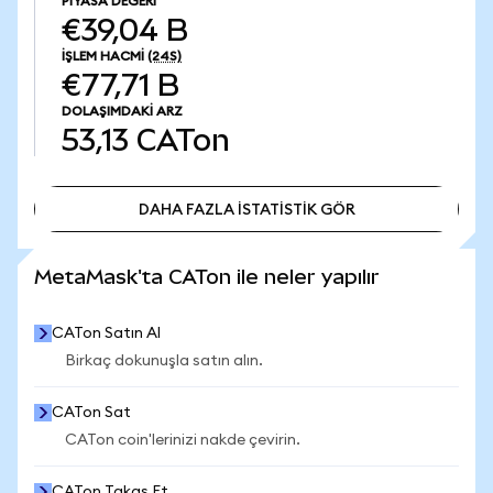
PIYASA DEĞERI
€39,04 B
İŞLEM HACMI
(24S)
€77,71 B
DOLAŞIMDAKI ARZ
53,13
CATon
DAHA FAZLA İSTATİSTİK GÖR
DAHA FAZLA İSTATİSTİK GÖR
MetaMask'ta CATon ile neler yapılır
CATon Satın Al
Birkaç dokunuşla satın alın.
CATon Sat
CATon coin'lerinizi nakde çevirin.
CATon Takas Et