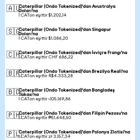
Caterpillar (Ondo Tokenized)'dan Avustralya
🇦🇺
Doları'na
1 CATon eşittir $1.202,14
Caterpillar (Ondo Tokenized)'dan Singapur
🇸🇬
Doları'na
1 CATon eşittir $1.086,20
Caterpillar (Ondo Tokenized)'dan İsviçre Frangı'na
🇨🇭
1 CATon eşittir CHF 686,22
Caterpillar (Ondo Tokenized)'dan Brezilya Reali'na
🇧🇷
1 CATon eşittir R$4.333,28
Caterpillar (Ondo Tokenized)'dan Bangladeş
🇧🇩
Takası'na
1 CATon eşittir ৳105.169,86
Caterpillar (Ondo Tokenized)'dan Filipin Pezosu'na
🇵🇭
1 CATon eşittir ₱51.648,50
Caterpillar (Ondo Tokenized)'dan Polonya Zlotisi'na
🇵🇱
1 CATon eşittir zł 3.157,34