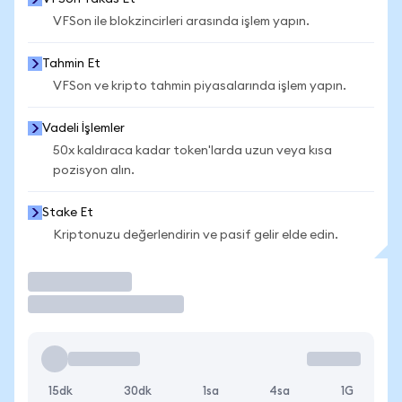
VFSon ile blokzincirleri arasında işlem yapın.
Tahmin Et
VFSon ve kripto tahmin piyasalarında işlem yapın.
Vadeli İşlemler
50x kaldıraca kadar token'larda uzun veya kısa
pozisyon alın.
Stake Et
Kriptonuzu değerlendirin ve pasif gelir elde edin.
İşlem Yap
15dk
30dk
1sa
4sa
1G