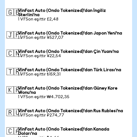
VinFast Auto (Ondo Tokenized)'dan İngiliz
🇬🇧
Sterlini'na
1 VFSon eşittir £2,48
VinFast Auto (Ondo Tokenized)'dan Japon Yeni'na
🇯🇵
1 VFSon eşittir ¥527,07
VinFast Auto (Ondo Tokenized)'dan Çin Yuanı'na
🇨🇳
1 VFSon eşittir ¥22,54
VinFast Auto (Ondo Tokenized)'dan Türk Lirası'na
🇹🇷
1 VFSon eşittir ₺159,31
VinFast Auto (Ondo Tokenized)'dan Güney Kore
🇰🇷
Wonu'na
1 VFSon eşittir ₩4.702,35
VinFast Auto (Ondo Tokenized)'dan Rus Rublesi'na
🇷🇺
1 VFSon eşittir ₽274,77
VinFast Auto (Ondo Tokenized)'dan Kanada
🇨🇦
Doları'na