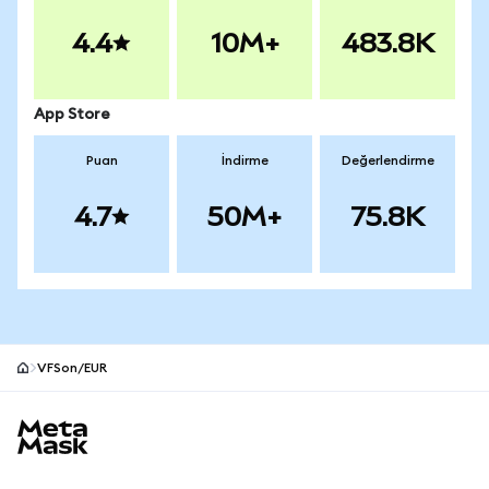
4.4
10M+
483.8K
App Store
Puan
İndirme
Değerlendirme
4.7
50M+
75.8K
VFSon/EUR
MetaMask site alt bilgisi