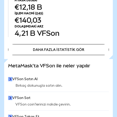
PIYASA DEĞERI
€12,18 B
İŞLEM HACMI
(24S)
€140,03
DOLAŞIMDAKI ARZ
4,21 B
VFSon
DAHA FAZLA İSTATİSTİK GÖR
DAHA FAZLA İSTATİSTİK GÖR
MetaMask'ta VFSon ile neler yapılır
VFSon Satın Al
Birkaç dokunuşla satın alın.
VFSon Sat
VFSon coin'lerinizi nakde çevirin.
VFSon Takas Et