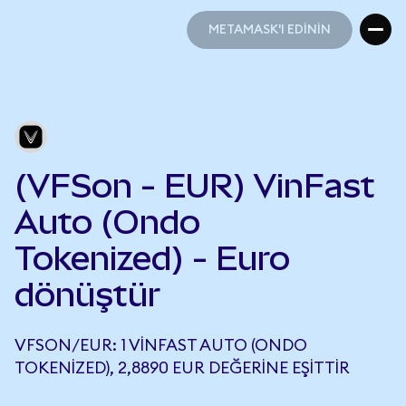
METAMASK'I EDİNİN
METAMASK'I EDİNİN
(VFSon - EUR) VinFast
Auto (Ondo
Tokenized) - Euro
dönüştür
VFSON/EUR: 1 VINFAST AUTO (ONDO
TOKENIZED), 2,8890 EUR DEĞERINE EŞITTIR