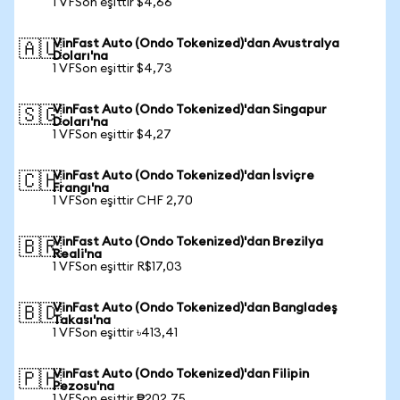
1 VFSon eşittir $4,66
VinFast Auto (Ondo Tokenized)'dan Avustralya
🇦🇺
Doları'na
1 VFSon eşittir $4,73
VinFast Auto (Ondo Tokenized)'dan Singapur
🇸🇬
Doları'na
1 VFSon eşittir $4,27
VinFast Auto (Ondo Tokenized)'dan İsviçre
🇨🇭
Frangı'na
1 VFSon eşittir CHF 2,70
VinFast Auto (Ondo Tokenized)'dan Brezilya
🇧🇷
Reali'na
1 VFSon eşittir R$17,03
VinFast Auto (Ondo Tokenized)'dan Bangladeş
🇧🇩
Takası'na
1 VFSon eşittir ৳413,41
VinFast Auto (Ondo Tokenized)'dan Filipin
🇵🇭
Pezosu'na
1 VFSon eşittir ₱202,75