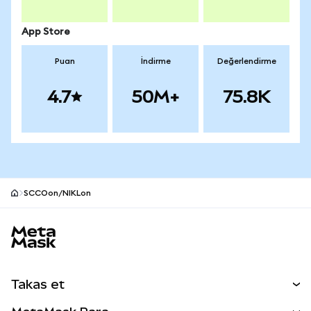
App Store
Puan
İndirme
Değerlendirme
4.7
50M+
75.8K
SCCOon/NIKLon
MetaMask site alt bilgisi
Takas et
Takas İşlemleri