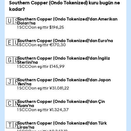
Southern Copper (Ondo Tokenized) kuru bugün ne
kadar?
Southern Copper (Ondo Tokenized)'dan Amerikan
🇺🇸
Doları'na
1 SCCOon eşittir $196,25
Southern Copper (Ondo Tokenized)'dan Euro'na
🇪🇺
1 SCCOon eşittir €170,30
Southern Copper (Ondo Tokenized)'dan İngiliz
🇬🇧
Sterlini'na
1 SCCOon eşittir £145,99
Southern Copper (Ondo Tokenized)'dan Japon
🇯🇵
Yeni'na
1 SCCOon eşittir ¥31.081,22
Southern Copper (Ondo Tokenized)'dan Çin
🇨🇳
Yuanı'na
1 SCCOon eşittir ¥1.324,37
Southern Copper (Ondo Tokenized)'dan Türk
🇹🇷
Lirası'na