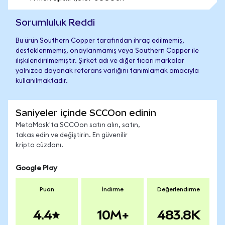
Sorumluluk Reddi
Bu ürün Southern Copper tarafından ihraç edilmemiş,
desteklenmemiş, onaylanmamış veya Southern Copper ile
ilişkilendirilmemiştir. Şirket adı ve diğer ticari markalar
yalnızca dayanak referans varlığını tanımlamak amacıyla
kullanılmaktadır.
Saniyeler içinde SCCOon edinin
MetaMask'ta SCCOon satın alın, satın,
takas edin ve değiştirin. En güvenilir
kripto cüzdanı.
Google Play
Puan
İndirme
Değerlendirme
4.4
10M+
483.8K