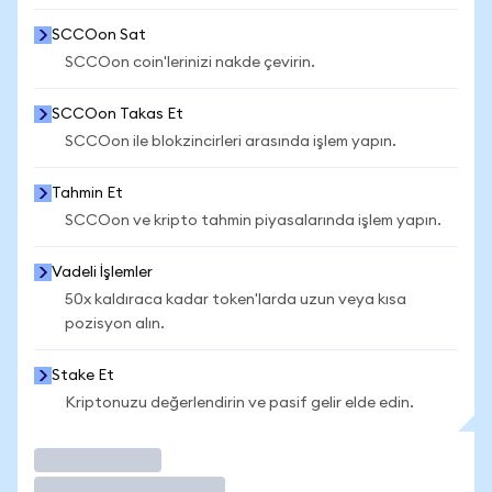
SCCOon Sat
SCCOon coin'lerinizi nakde çevirin.
SCCOon Takas Et
SCCOon ile blokzincirleri arasında işlem yapın.
Tahmin Et
SCCOon ve kripto tahmin piyasalarında işlem yapın.
Vadeli İşlemler
50x kaldıraca kadar token'larda uzun veya kısa
pozisyon alın.
Stake Et
Kriptonuzu değerlendirin ve pasif gelir elde edin.
İşlem Yap