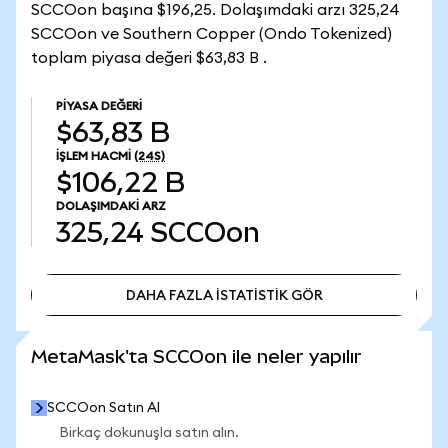
SCCOon başına $196,25. Dolaşımdaki arzı 325,24
SCCOon ve Southern Copper (Ondo Tokenized)
toplam piyasa değeri $63,83 B .
PIYASA DEĞERI
$63,83 B
İŞLEM HACMI
(24S)
$106,22 B
DOLAŞIMDAKI ARZ
325,24
SCCOon
DAHA FAZLA İSTATİSTİK GÖR
DAHA FAZLA İSTATİSTİK GÖR
MetaMask'ta SCCOon ile neler yapılır
SCCOon Satın Al
Birkaç dokunuşla satın alın.