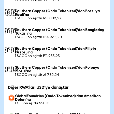
Southern Copper (Ondo Tokenized)'dan Brezilya
🇧🇷
Reali'na
1 SCCOon eşittir R$1.003,27
Southern Copper (Ondo Tokenized)'dan Bangladeş
🇧🇩
Takası'na
1 SCCOon eşittir ৳24.338,20
Southern Copper (Ondo Tokenized)'dan Filipin
🇵🇭
Pezosu'na
1 SCCOon eşittir ₱11.955,25
Southern Copper (Ondo Tokenized)'dan Polonya
🇵🇱
Zlotisi'na
1 SCCOon eşittir zł 732,24
Diğer RWA'ları USD'ye dönüştür
GlobalFoundries (Ondo Tokenized)'dan Amerikan
Doları'na
1 GFSon eşittir $50,13