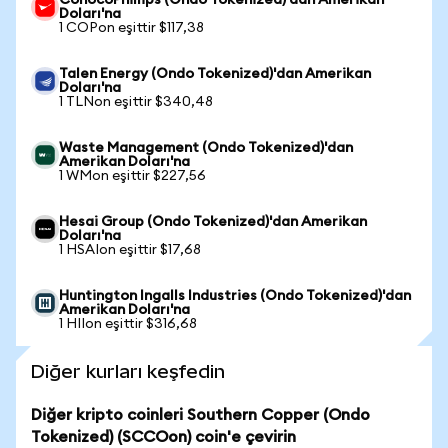
ConocoPhillips (Ondo Tokenized)'dan Amerikan
Doları'na
1 COPon eşittir $117,38
Talen Energy (Ondo Tokenized)'dan Amerikan
Doları'na
1 TLNon eşittir $340,48
Waste Management (Ondo Tokenized)'dan
Amerikan Doları'na
1 WMon eşittir $227,56
Hesai Group (Ondo Tokenized)'dan Amerikan
Doları'na
1 HSAIon eşittir $17,68
Huntington Ingalls Industries (Ondo Tokenized)'dan
Amerikan Doları'na
1 HIIon eşittir $316,68
Diğer kurları keşfedin
Diğer kripto coinleri Southern Copper (Ondo
Tokenized) (SCCOon) coin'e çevirin