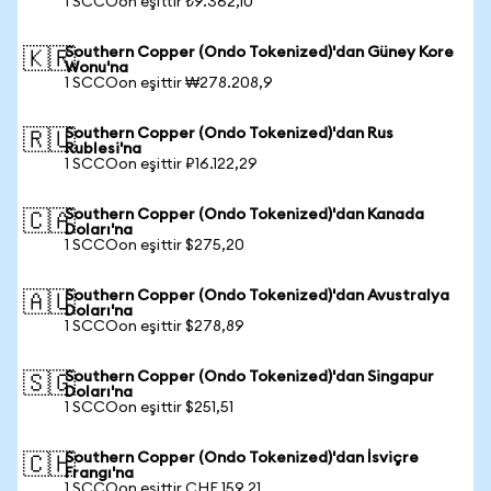
1 SCCOon eşittir ₺9.362,10
Southern Copper (Ondo Tokenized)'dan Güney Kore
🇰🇷
Wonu'na
1 SCCOon eşittir ₩278.208,9
Southern Copper (Ondo Tokenized)'dan Rus
🇷🇺
Rublesi'na
1 SCCOon eşittir ₽16.122,29
Southern Copper (Ondo Tokenized)'dan Kanada
🇨🇦
Doları'na
1 SCCOon eşittir $275,20
Southern Copper (Ondo Tokenized)'dan Avustralya
🇦🇺
Doları'na
1 SCCOon eşittir $278,89
Southern Copper (Ondo Tokenized)'dan Singapur
🇸🇬
Doları'na
1 SCCOon eşittir $251,51
Southern Copper (Ondo Tokenized)'dan İsviçre
🇨🇭
Frangı'na
1 SCCOon eşittir CHF 159,21