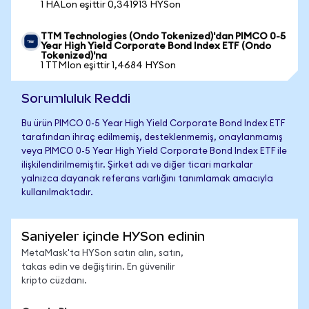
1 HALon eşittir 0,341913 HYSon
TTM Technologies (Ondo Tokenized)'dan PIMCO 0-5
Year High Yield Corporate Bond Index ETF (Ondo
Tokenized)'na
1 TTMIon eşittir 1,4684 HYSon
Sorumluluk Reddi
Bu ürün PIMCO 0-5 Year High Yield Corporate Bond Index ETF
tarafından ihraç edilmemiş, desteklenmemiş, onaylanmamış
veya PIMCO 0-5 Year High Yield Corporate Bond Index ETF ile
ilişkilendirilmemiştir. Şirket adı ve diğer ticari markalar
yalnızca dayanak referans varlığını tanımlamak amacıyla
kullanılmaktadır.
Saniyeler içinde HYSon edinin
MetaMask'ta HYSon satın alın, satın,
takas edin ve değiştirin. En güvenilir
kripto cüzdanı.