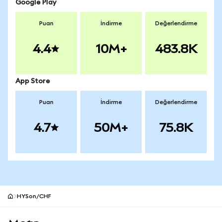
Google Play
Puan
İndirme
Değerlendirme
4.4
10M+
483.8K
App Store
Puan
İndirme
Değerlendirme
4.7
50M+
75.8K
HYSon/CHF
MetaMask site alt bilgisi