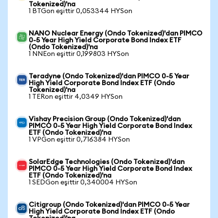
Tokenized)'na
1 BTGon eşittir 0,053344 HYSon
NANO Nuclear Energy (Ondo Tokenized)'dan PIMCO
0-5 Year High Yield Corporate Bond Index ETF
(Ondo Tokenized)'na
1 NNEon eşittir 0,199803 HYSon
Teradyne (Ondo Tokenized)'dan PIMCO 0-5 Year
High Yield Corporate Bond Index ETF (Ondo
Tokenized)'na
1 TERon eşittir 4,0349 HYSon
Vishay Precision Group (Ondo Tokenized)'dan
PIMCO 0-5 Year High Yield Corporate Bond Index
ETF (Ondo Tokenized)'na
1 VPGon eşittir 0,716384 HYSon
SolarEdge Technologies (Ondo Tokenized)'dan
PIMCO 0-5 Year High Yield Corporate Bond Index
ETF (Ondo Tokenized)'na
1 SEDGon eşittir 0,340004 HYSon
Citigroup (Ondo Tokenized)'dan PIMCO 0-5 Year
High Yield Corporate Bond Index ETF (Ondo