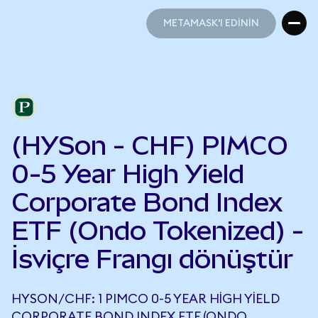
METAMASK'I EDİNİN
METAMASK'I EDİNİN
(HYSon - CHF) PIMCO
0-5 Year High Yield
Corporate Bond Index
ETF (Ondo Tokenized) -
İsviçre Frangı dönüştür
HYSON/CHF: 1 PIMCO 0-5 YEAR HIGH YIELD
CORPORATE BOND INDEX ETF (ONDO