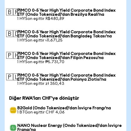
PIMCO 0-5 Year High Yield Corporate Bond Index
🇧🇷
ETF (Ondo Tokenized)'dan Brezilya Reali'na
1 HYSon eşittir R$480,89
PIMCO 0-5 Year High Yield Corporate Bond Index
🇧🇩
ETF (Ondo Tokenized)'dan Bangladeş Takası'na
1 HYSon eşittir ৳11.671,25
PIMCO 0-5 Year High Yield Corporate Bond Index
🇵🇭
ETF (Ondo Tokenized)'dan Filipin Pezosu'na
1 HYSon eşittir ₱5.731,70
PIMCO 0-5 Year High Yield Corporate Bond Index
🇵🇱
ETF (Ondo Tokenized)'dan Polonya Zlotisi'na
1 HYSon eşittir zł 350,43
Diğer RWA'ları CHF'ye dönüştür
B2Gold (Ondo Tokenized)'dan İsviçre Frangı'na
1 BTGon eşittir CHF 4,06
NANO Nuclear Energy (Ondo Tokenized)'dan İsviçre
Frangı'na