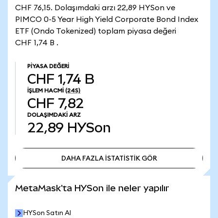
CHF 76,15. Dolaşımdaki arzı 22,89 HYSon ve
PIMCO 0-5 Year High Yield Corporate Bond Index
ETF (Ondo Tokenized) toplam piyasa değeri
CHF 1,74 B .
PIYASA DEĞERI
CHF 1,74 B
İŞLEM HACMI
(24S)
CHF 7,82
DOLAŞIMDAKI ARZ
22,89
HYSon
DAHA FAZLA İSTATİSTİK GÖR
DAHA FAZLA İSTATİSTİK GÖR
MetaMask'ta HYSon ile neler yapılır
HYSon Satın Al