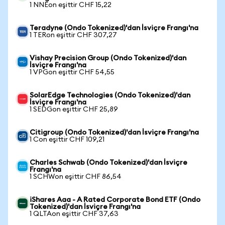
1 NNEon eşittir CHF 15,22
Teradyne (Ondo Tokenized)'dan İsviçre Frangı'na
1 TERon eşittir CHF 307,27
Vishay Precision Group (Ondo Tokenized)'dan
İsviçre Frangı'na
1 VPGon eşittir CHF 54,55
SolarEdge Technologies (Ondo Tokenized)'dan
İsviçre Frangı'na
1 SEDGon eşittir CHF 25,89
Citigroup (Ondo Tokenized)'dan İsviçre Frangı'na
1 Con eşittir CHF 109,21
Charles Schwab (Ondo Tokenized)'dan İsviçre
Frangı'na
1 SCHWon eşittir CHF 86,54
iShares Aaa - A Rated Corporate Bond ETF (Ondo
Tokenized)'dan İsviçre Frangı'na
1 QLTAon eşittir CHF 37,63