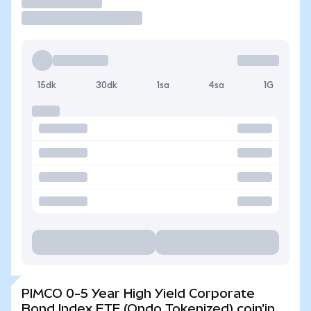
İşlem Yap
15dk
30dk
1sa
4sa
1G
PIMCO 0-5 Year High Yield Corporate
Bond Index ETF (Ondo Tokenized) coin'in