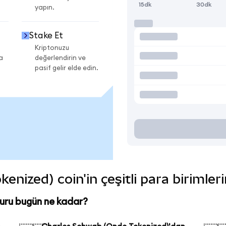
15dk
30dk
yapın.
Stake Et
Kriptonuzu
a
değerlendirin ve
pasif gelir elde edin.
nized) coin'in çeşitli para birimler
uru bugün ne kadar?