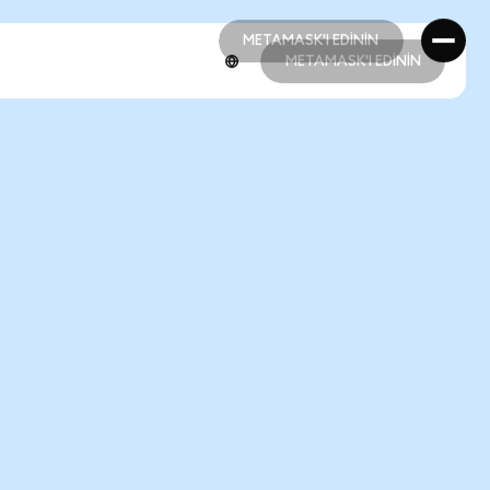
METAMASK'I EDİNİN
METAMASK'I EDİNİN
METAMASK'I EDİNİN
METAMASK'I EDİNİN