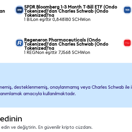
SPDR Bloomberg 1-3 Month T-Bill ETF (Ondo
dan
Tokenized)'dan Charles Schwab (Ondo
Tokenized)'na
1 BILon eşittir 0,848180 SCHWon
Regeneron Pharmaceuticals (Ondo
Tokenized)'dan Charles Schwab (Ondo
Tokenized)'na
1 REGNon eşittir 7,1568 SCHWon
emiş, desteklenmemiş, onaylanmamış veya Charles Schwab ile ilişki
tanımlamak amacıyla kullanılmaktadır.
edinin
in ve değiştirin. En güvenilir kripto cüzdanı.