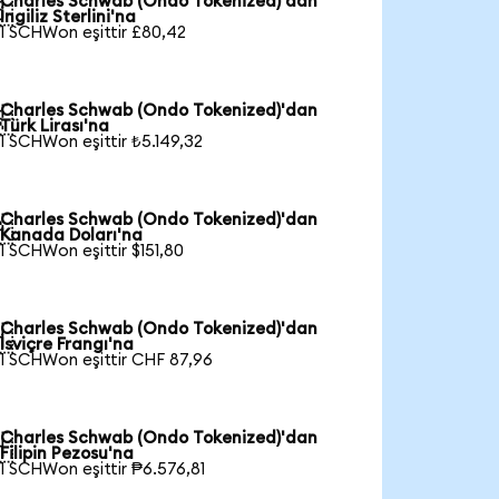
Charles Schwab (Ondo Tokenized)'dan

İngiliz Sterlini'na
1 SCHWon eşittir £80,42
Charles Schwab (Ondo Tokenized)'dan

Türk Lirası'na
1 SCHWon eşittir ₺5.149,32
Charles Schwab (Ondo Tokenized)'dan

Kanada Doları'na
1 SCHWon eşittir $151,80
Charles Schwab (Ondo Tokenized)'dan

İsviçre Frangı'na
1 SCHWon eşittir CHF 87,96
Charles Schwab (Ondo Tokenized)'dan

Filipin Pezosu'na
1 SCHWon eşittir ₱6.576,81