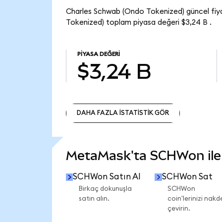
Charles Schwab (Ondo Tokenized) güncel fiy
Tokenized) toplam piyasa değeri $3,24 B .
PIYASA DEĞERI
$3,24 B
DAHA FAZLA İSTATİSTİK GÖR
DAHA FAZLA İSTATİSTİK GÖR
MetaMask'ta SCHWon ile n
SCHWon Satın Al
SCHWon Sat
Birkaç dokunuşla
SCHWon
satın alın.
coin'lerinizi nakd
çevirin.