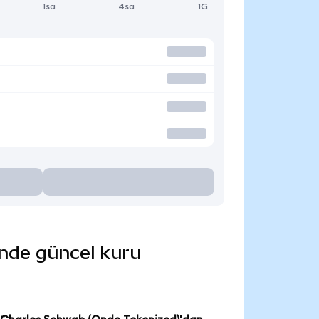
1sa
4sa
1G
inde güncel kuru