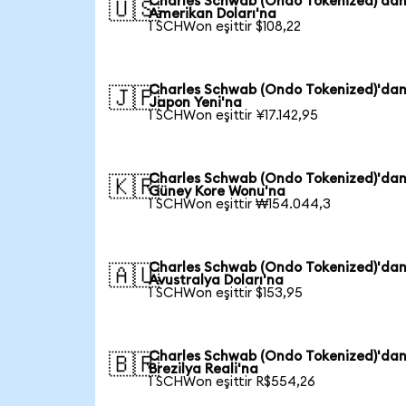
Charles Schwab (Ondo Tokenized)'da
🇺🇸
Amerikan Doları'na
1 SCHWon eşittir $108,22
Charles Schwab (Ondo Tokenized)'da
🇯🇵
Japon Yeni'na
1 SCHWon eşittir ¥17.142,95
Charles Schwab (Ondo Tokenized)'da
🇰🇷
Güney Kore Wonu'na
1 SCHWon eşittir ₩154.044,3
Charles Schwab (Ondo Tokenized)'da
🇦🇺
Avustralya Doları'na
1 SCHWon eşittir $153,95
Charles Schwab (Ondo Tokenized)'da
🇧🇷
Brezilya Reali'na
1 SCHWon eşittir R$554,26