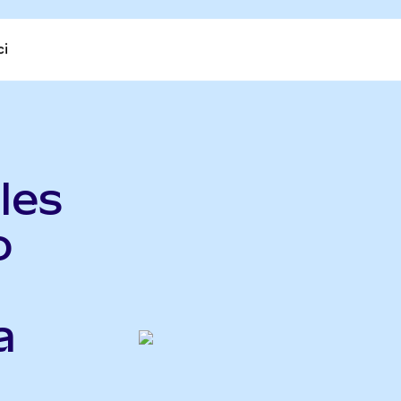
ci
les
o
a