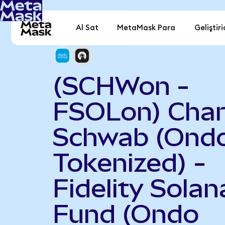
Al Sat
MetaMask Para
Geliştiri
(SCHWon -
FSOLon) Char
Schwab (Ond
Tokenized) -
Fidelity Solan
Fund (Ondo