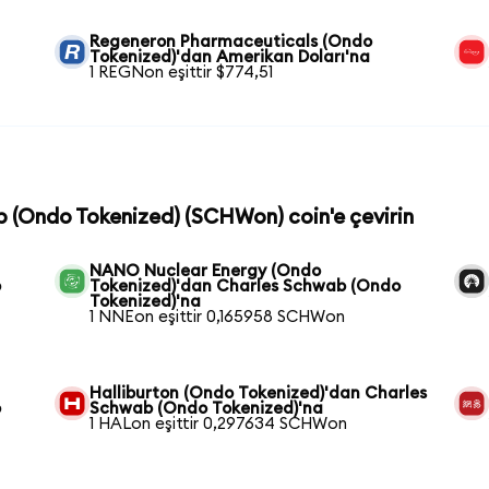
Regeneron Pharmaceuticals (Ondo
Tokenized)'dan Amerikan Doları'na
1 REGNon eşittir $774,51
b (Ondo Tokenized) (SCHWon) coin'e çevirin
NANO Nuclear Energy (Ondo
b
Tokenized)'dan Charles Schwab (Ondo
Tokenized)'na
1 NNEon eşittir 0,165958 SCHWon
Halliburton (Ondo Tokenized)'dan Charles
o
Schwab (Ondo Tokenized)'na
1 HALon eşittir 0,297634 SCHWon