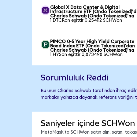
Global X Data Center & Digital
Infrastructure ETF (Ondo Tokenized)'
Charles Schwab (Ondo Tokenized)'na
1 DTCRon eşittir 0,254112 SCHWon
PIMCO 0-5 Year High Yield Corporate
Bond Index ETF (Ondo Tokenized)'dan
Charles Schwab (Ondo Tokenized)'na
1 HYSon eşittir 0,873498 SCHWon
Sorumluluk Reddi
Bu ürün Charles Schwab tarafından ihraç edilm
markalar yalnızca dayanak referans varlığını 
Saniyeler içinde SCHWon 
MetaMask'ta SCHWon satın alın, satın, takas ed