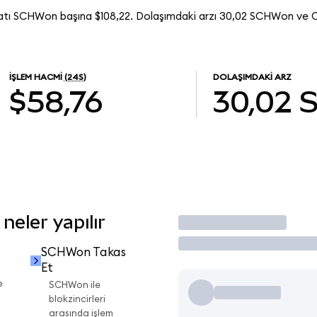
atı SCHWon başına $108,22. Dolaşımdaki arzı 30,02 SCHWon ve 
İŞLEM HACMI
(24S)
DOLAŞIMDAKI ARZ
$58,76
30,02
eler yapılır
İşlem Yap
SCHWon Takas
Et
e
SCHWon ile
blokzincirleri
arasında işlem