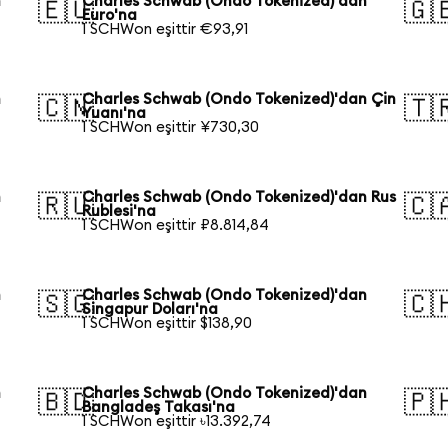
n
Charles Schwab (Ondo Tokenized)'dan
🇪🇺
🇬
Euro'na
1 SCHWon eşittir €93,91
n
Charles Schwab (Ondo Tokenized)'dan Çin
🇨🇳
🇹
Yuanı'na
1 SCHWon eşittir ¥730,30
n
Charles Schwab (Ondo Tokenized)'dan Rus
🇷🇺
🇨
Rublesi'na
1 SCHWon eşittir ₽8.814,84
n
Charles Schwab (Ondo Tokenized)'dan
🇸🇬
🇨
Singapur Doları'na
1 SCHWon eşittir $138,90
n
Charles Schwab (Ondo Tokenized)'dan
🇧🇩
🇵
Bangladeş Takası'na
1 SCHWon eşittir ৳13.392,74