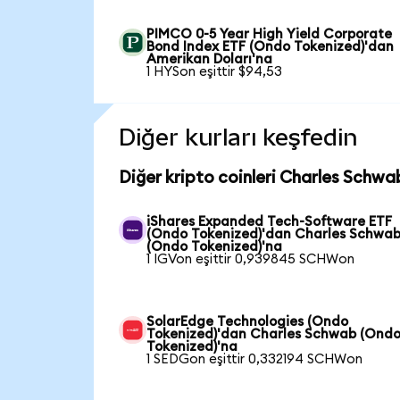
PIMCO 0-5 Year High Yield Corporate
Bond Index ETF (Ondo Tokenized)'dan
Amerikan Doları'na
1 HYSon eşittir $94,53
Diğer kurları keşfedin
Diğer kripto coinleri Charles Schwa
iShares Expanded Tech-Software ETF
(Ondo Tokenized)'dan Charles Schwa
(Ondo Tokenized)'na
1 IGVon eşittir 0,939845 SCHWon
SolarEdge Technologies (Ondo
Tokenized)'dan Charles Schwab (Ond
Tokenized)'na
1 SEDGon eşittir 0,332194 SCHWon