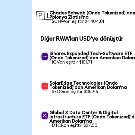
Charles Schwab (Ondo Tokenized)'da
🇵🇱
Polonya Zlotisi'na
1 SCHWon eşittir zł 404,01
Diğer RWA'ları USD'ye dönüştür
iShares Expanded Tech-Software ETF
(Ondo Tokenized)'dan Amerikan Doları
1 IGVon eşittir $101,71
SolarEdge Technologies (Ondo
Tokenized)'dan Amerikan Doları'na
1 SEDGon eşittir $35,95
Global X Data Center & Digital
Infrastructure ETF (Ondo Tokenized)'
Amerikan Doları'na
1 DTCRon eşittir $27,50