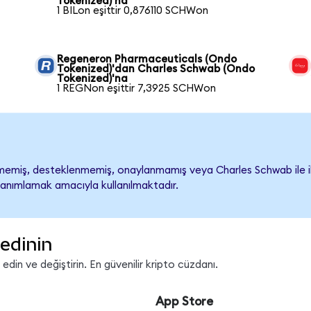
Tokenized)'na
1 BILon eşittir 0,876110 SCHWon
Regeneron Pharmaceuticals (Ondo
Tokenized)'dan Charles Schwab (Ondo
Tokenized)'na
1 REGNon eşittir 7,3925 SCHWon
emiş, desteklenmemiş, onaylanmamış veya Charles Schwab ile ilişki
tanımlamak amacıyla kullanılmaktadır.
edinin
in ve değiştirin. En güvenilir kripto cüzdanı.
App Store