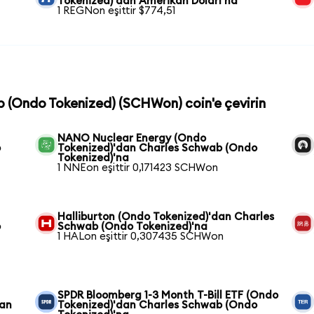
Tokenized)'dan Amerikan Doları'na
1 REGNon eşittir $774,51
b (Ondo Tokenized) (SCHWon) coin'e çevirin
NANO Nuclear Energy (Ondo
b
Tokenized)'dan Charles Schwab (Ondo
Tokenized)'na
1 NNEon eşittir 0,171423 SCHWon
Halliburton (Ondo Tokenized)'dan Charles
o
Schwab (Ondo Tokenized)'na
1 HALon eşittir 0,307435 SCHWon
SPDR Bloomberg 1-3 Month T-Bill ETF (Ondo
dan
Tokenized)'dan Charles Schwab (Ondo