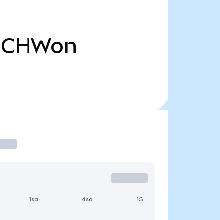
SCHWon
1sa
4sa
1G