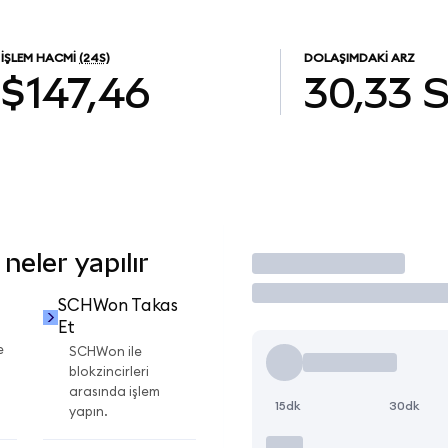
İŞLEM HACMI
(24S)
DOLAŞIMDAKI ARZ
$147,46
30,33
eler yapılır
İşlem Yap
SCHWon Takas
Et
e
SCHWon ile
blokzincirleri
arasında işlem
15dk
30dk
yapın.