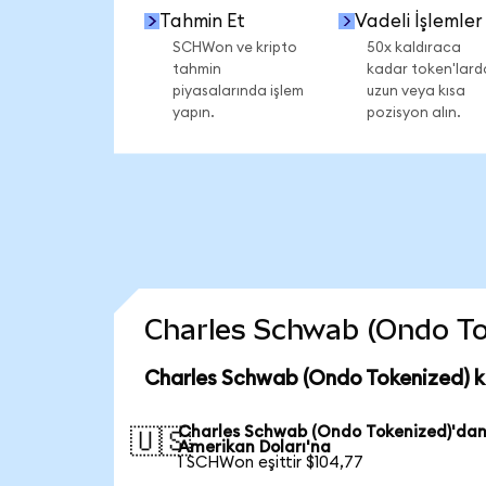
Tahmin Et
Vadeli İşlemler
SCHWon ve kripto
50x kaldıraca
tahmin
kadar token'lard
piyasalarında işlem
uzun veya kısa
yapın.
pozisyon alın.
Charles Schwab (Ondo Toke
Charles Schwab (Ondo Tokenized) k
Charles Schwab (Ondo Tokenized)'da
🇺🇸
Amerikan Doları'na
1 SCHWon eşittir $104,77