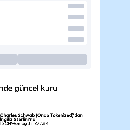
inde güncel kuru
Charles Schwab (Ondo Tokenized)'dan

İngiliz Sterlini'na
1 SCHWon eşittir £77,84