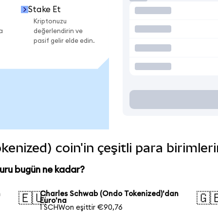
Stake Et
Kriptonuzu
a
değerlendirin ve
pasif gelir elde edin.
nized) coin'in çeşitli para birimler
uru bugün ne kadar?
n
Charles Schwab (Ondo Tokenized)'dan
🇪🇺
🇬
Euro'na
1 SCHWon eşittir €90,76