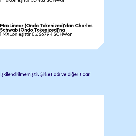
1 TERon eşittir 3,7462 SCHWon
MaxLinear (Ondo Tokenized)'dan Charles
Schwab (Ondo Tokenized)'na
1 MXLon eşittir 0,666794 SCHWon
lendirilmemiştir. Şirket adı ve diğer ticari