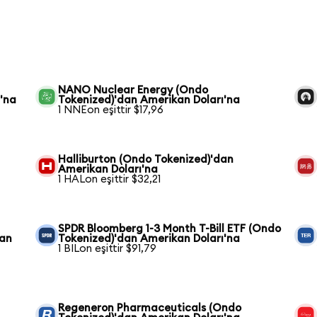
NANO Nuclear Energy (Ondo
'na
Tokenized)'dan Amerikan Doları'na
1 NNEon eşittir $17,96
Halliburton (Ondo Tokenized)'dan
Amerikan Doları'na
1 HALon eşittir $32,21
SPDR Bloomberg 1-3 Month T-Bill ETF (Ondo
dan
Tokenized)'dan Amerikan Doları'na
1 BILon eşittir $91,79
Regeneron Pharmaceuticals (Ondo