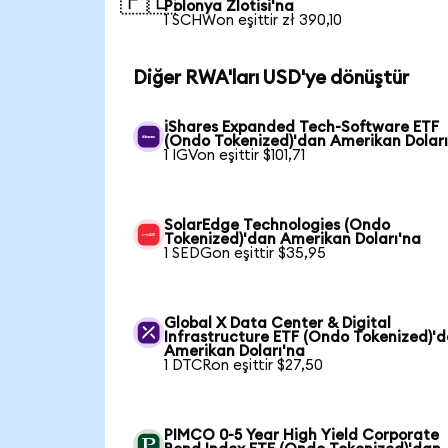
🇵🇱
Polonya Zlotisi'na
1 SCHWon eşittir zł 390,10
Diğer RWA'ları USD'ye dönüştür
iShares Expanded Tech-Software ETF
(Ondo Tokenized)'dan Amerikan Doları
1 IGVon eşittir $101,71
SolarEdge Technologies (Ondo
Tokenized)'dan Amerikan Doları'na
1 SEDGon eşittir $35,95
Global X Data Center & Digital
Infrastructure ETF (Ondo Tokenized)'
Amerikan Doları'na
1 DTCRon eşittir $27,50
PIMCO 0-5 Year High Yield Corporate