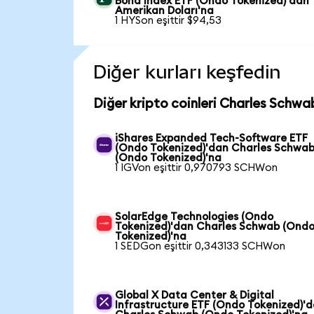
Bond Index ETF (Ondo Tokenized)'dan
Amerikan Doları'na
1 HYSon eşittir $94,53
Diğer kurları keşfedin
Diğer kripto coinleri Charles Schwa
iShares Expanded Tech-Software ETF
(Ondo Tokenized)'dan Charles Schwa
(Ondo Tokenized)'na
1 IGVon eşittir 0,970793 SCHWon
SolarEdge Technologies (Ondo
Tokenized)'dan Charles Schwab (Ond
Tokenized)'na
1 SEDGon eşittir 0,343133 SCHWon
Global X Data Center & Digital
Infrastructure ETF (Ondo Tokenized)'