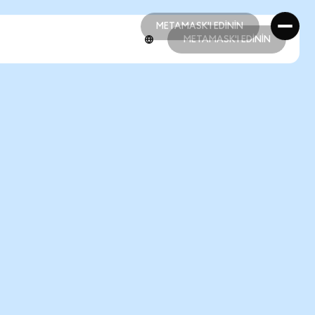
METAMASK'I EDİNİN
METAMASK'I EDİNİN
METAMASK'I EDİNİN
METAMASK'I EDİNİN