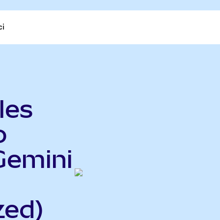
ci
les
o
Gemini
n
zed)