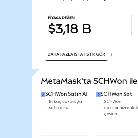
PIYASA DEĞERI
$3,18 B
DAHA FAZLA İSTATİSTİK GÖR
DAHA FAZLA İSTATİSTİK GÖR
MetaMask'ta SCHWon ile n
SCHWon Satın Al
SCHWon Sat
Birkaç dokunuşla
SCHWon
satın alın.
coin'lerinizi nakd
çevirin.