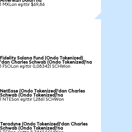
Amerikan Doları'na
1 MXLon eşittir $69,86
Fidelity Solana Fund (Ondo Tokenized)
'dan Charles Schwab (Ondo Tokenized)'na
1 FSOLon eşittir 0,083421 SCHWon
NetEase (Ondo Tokenized)'dan Charles
Schwab (Ondo Tokenized)'na
1 NTESon eşittir 1,2861 SCHWon
Teradyne (Ondo Tokenized)'dan Charles
Schwab (Ondo Tokenized)'na