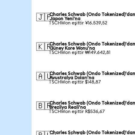
Charles Schwab (Ondo Tokenized)'da
🇯🇵
Japon Yeni'na
1 SCHWon eşittir ¥16.539,52
Charles Schwab (Ondo Tokenized)'da
🇰🇷
Güney Kore Wonu'na
1 SCHWon eşittir ₩149.642,81
Charles Schwab (Ondo Tokenized)'da
🇦🇺
Avustralya Doları'na
1 SCHWon eşittir $148,87
Charles Schwab (Ondo Tokenized)'da
🇧🇷
Brezilya Reali'na
1 SCHWon eşittir R$536,67
Charles Schwab (Ondo Tokenized)'da