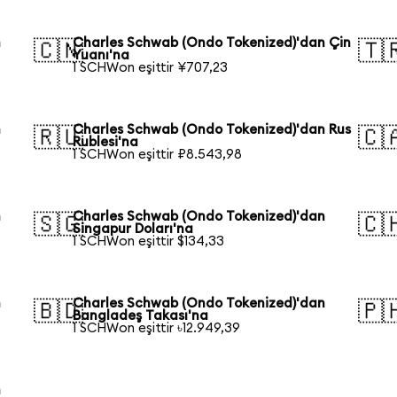
n
Charles Schwab (Ondo Tokenized)'dan Çin
🇨🇳
🇹
Yuanı'na
1 SCHWon eşittir ¥707,23
n
Charles Schwab (Ondo Tokenized)'dan Rus
🇷🇺
🇨
Rublesi'na
1 SCHWon eşittir ₽8.543,98
n
Charles Schwab (Ondo Tokenized)'dan
🇸🇬
🇨
Singapur Doları'na
1 SCHWon eşittir $134,33
n
Charles Schwab (Ondo Tokenized)'dan
🇧🇩
🇵
Bangladeş Takası'na
1 SCHWon eşittir ৳12.949,39
n