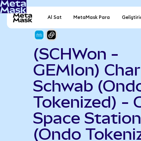
Al Sat
MetaMask Para
Geliştiri
(SCHWon -
GEMIon) Char
Schwab (Ond
Tokenized) - 
Space Statio
(Ondo Tokeni