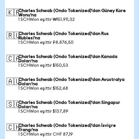
Charles Schwab (Ondo Tokenized)'dan Güney Kore
🇰🇷
Wonu'na
1 SCHWon eşittir ₩151.911,32
Charles Schwab (Ondo Tokenized)'dan Rus
🇷🇺
Rublesi'na
1 SCHWon eşittir ₽8.876,50
Charles Schwab (Ondo Tokenized)'dan Kanada
🇨🇦
Doları'na
1 SCHWon eşittir $150,53
Charles Schwab (Ondo Tokenized)'dan Avustralya
🇦🇺
Doları'na
1 SCHWon eşittir $152,68
Charles Schwab (Ondo Tokenized)'dan Singapur
🇸🇬
Doları'na
1 SCHWon eşittir $137,89
Charles Schwab (Ondo Tokenized)'dan İsviçre
🇨🇭
Frangı'na
1 SCHWon eşittir CHF 87,19