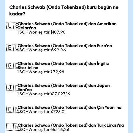
Charles Schwab (Ondo Tokenized) kuru bugün ne
kadar?
Charles Schwab (Ondo Tokenized)'dan Amerikan
🇺🇸
Doları'na
1 SCHWon eşittir $107,90
Charles Schwab (Ondo Tokenized)'dan Euro'na
🇪🇺
1 SCHWon eşittir €93,36
Charles Schwab (Ondo Tokenized)'dan İngiliz
🇬🇧
Sterlini'na
1 SCHWon eşittir £79,98
Charles Schwab (Ondo Tokenized)'dan Japon
🇯🇵
Yeni'na
1 SCHWon eşittir ¥17.027,16
Charles Schwab (Ondo Tokenized)'dan Çin Yuanı'na
🇨🇳
1 SCHWon eşittir ¥728,01
Charles Schwab (Ondo Tokenized)'dan Türk Lirası'na
🇹🇷
1 SCHWon eşittir ₺5.146,36