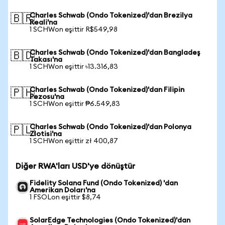
Charles Schwab (Ondo Tokenized)'dan Brezilya
🇧🇷
Reali'na
1 SCHWon eşittir R$549,98
Charles Schwab (Ondo Tokenized)'dan Bangladeş
🇧🇩
Takası'na
1 SCHWon eşittir ৳13.316,83
Charles Schwab (Ondo Tokenized)'dan Filipin
🇵🇭
Pezosu'na
1 SCHWon eşittir ₱6.549,83
Charles Schwab (Ondo Tokenized)'dan Polonya
🇵🇱
Zlotisi'na
1 SCHWon eşittir zł 400,87
Diğer RWA'ları USD'ye dönüştür
Fidelity Solana Fund (Ondo Tokenized) 'dan
Amerikan Doları'na
1 FSOLon eşittir $8,74
SolarEdge Technologies (Ondo Tokenized)'dan