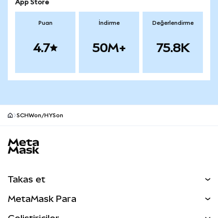
App Store
Puan
İndirme
Değerlendirme
4.7
50M+
75.8K
SCHWon/HYSon
MetaMask site alt bilgisi
Takas et
Takas İşlemleri
MetaMask Para
Tahmin Et
YENİ
Kripto Al