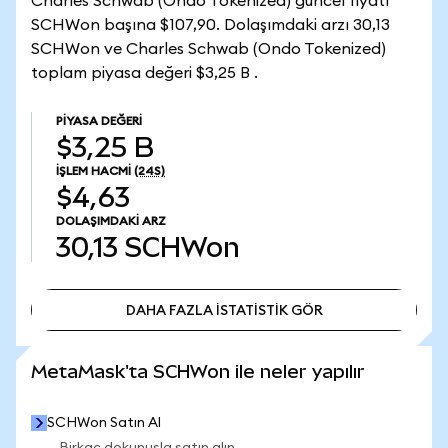
Charles Schwab (Ondo Tokenized) güncel fiyatı
SCHWon başına $107,90. Dolaşımdaki arzı 30,13
SCHWon ve Charles Schwab (Ondo Tokenized)
toplam piyasa değeri $3,25 B .
PIYASA DEĞERI
$3,25 B
İŞLEM HACMI
(24S)
$4,63
DOLAŞIMDAKI ARZ
30,13
SCHWon
DAHA FAZLA İSTATİSTİK GÖR
DAHA FAZLA İSTATİSTİK GÖR
MetaMask'ta SCHWon ile neler yapılır
SCHWon Satın Al