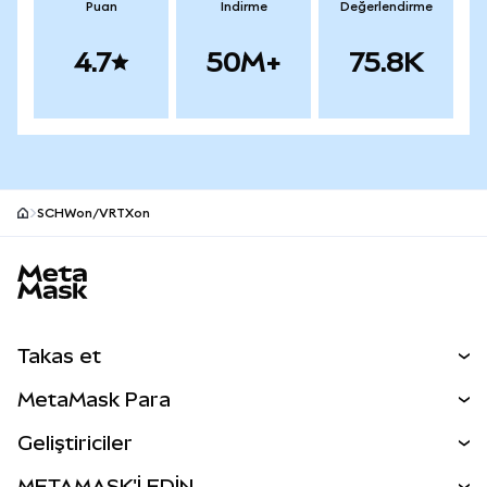
Puan
İndirme
Değerlendirme
4.7
50M+
75.8K
SCHWon/VRTXon
MetaMask site alt bilgisi
Takas et
Takas İşlemleri
MetaMask Para
Tahmin Et
YENİ
Kripto Al
Geliştiriciler
Perps
YENİ
MetaMask Kart
Dökümantasyon
METAMASK'İ EDİN