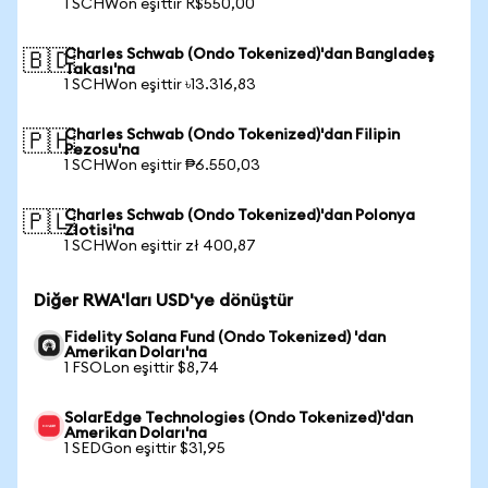
1 SCHWon eşittir R$550,00
Charles Schwab (Ondo Tokenized)'dan Bangladeş
🇧🇩
Takası'na
1 SCHWon eşittir ৳13.316,83
Charles Schwab (Ondo Tokenized)'dan Filipin
🇵🇭
Pezosu'na
1 SCHWon eşittir ₱6.550,03
Charles Schwab (Ondo Tokenized)'dan Polonya
🇵🇱
Zlotisi'na
1 SCHWon eşittir zł 400,87
Diğer RWA'ları USD'ye dönüştür
Fidelity Solana Fund (Ondo Tokenized) 'dan
Amerikan Doları'na
1 FSOLon eşittir $8,74
SolarEdge Technologies (Ondo Tokenized)'dan
Amerikan Doları'na
1 SEDGon eşittir $31,95