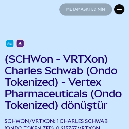
METAMASK'I EDİNİN
METAMASK'I EDİNİN
(SCHWon - VRTXon)
Charles Schwab (Ondo
Tokenized) - Vertex
Pharmaceuticals (Ondo
Tokenized) dönüştür
SCHWON/VRTXON: 1 CHARLES SCHWAB
(ONDO TOKENIZED), 0,215757 VRTXON