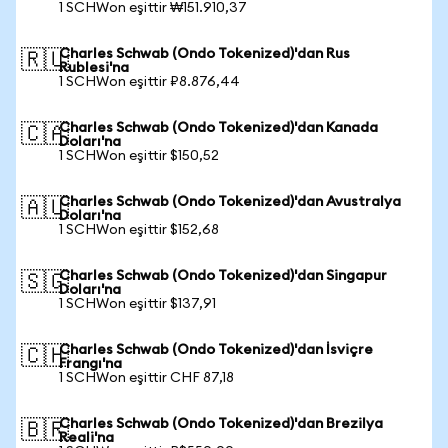
1 SCHWon eşittir ₩151.910,37
Charles Schwab (Ondo Tokenized)'dan Rus
🇷🇺
Rublesi'na
1 SCHWon eşittir ₽8.876,44
Charles Schwab (Ondo Tokenized)'dan Kanada
🇨🇦
Doları'na
1 SCHWon eşittir $150,52
Charles Schwab (Ondo Tokenized)'dan Avustralya
🇦🇺
Doları'na
1 SCHWon eşittir $152,68
Charles Schwab (Ondo Tokenized)'dan Singapur
🇸🇬
Doları'na
1 SCHWon eşittir $137,91
Charles Schwab (Ondo Tokenized)'dan İsviçre
🇨🇭
Frangı'na
1 SCHWon eşittir CHF 87,18
Charles Schwab (Ondo Tokenized)'dan Brezilya
🇧🇷
Reali'na