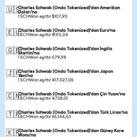
Charles Schwab (Ondo Tokenized)'dan Amerikan
🇺🇸
Doları'na
1 SCHWon eşittir $107,90
Charles Schwab (Ondo Tokenized)'dan Euro'na
🇪🇺
1 SCHWon eşittir €93,34
Charles Schwab (Ondo Tokenized)'dan İngiliz
🇬🇧
Sterlini'na
1 SCHWon eşittir £79,98
Charles Schwab (Ondo Tokenized)'dan Japon
🇯🇵
Yeni'na
1 SCHWon eşittir ¥17.027,05
Charles Schwab (Ondo Tokenized)'dan Çin Yuanı'na
🇨🇳
1 SCHWon eşittir ¥728,01
Charles Schwab (Ondo Tokenized)'dan Türk Lirası'na
🇹🇷
1 SCHWon eşittir ₺5.146,53
Charles Schwab (Ondo Tokenized)'dan Güney Kore
🇰🇷
Wonu'na