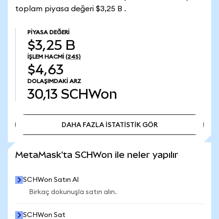
toplam piyasa değeri $3,25 B .
PIYASA DEĞERI
$3,25 B
İŞLEM HACMI
(24S)
$4,63
DOLAŞIMDAKI ARZ
30,13
SCHWon
DAHA FAZLA İSTATİSTİK GÖR
DAHA FAZLA İSTATİSTİK GÖR
MetaMask'ta SCHWon ile neler yapılır
SCHWon Satın Al
Birkaç dokunuşla satın alın.
SCHWon Sat